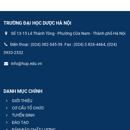
TRƯỜNG ĐẠI HỌC DƯỢC HÀ NỘI
Số 13-15 Lê Thánh Tông - Phường Cửa Nam - Thành phố Hà Nội
Điện thoại : (024) 382-545-39. Fax : (024) 3.826-4464, (024)
3933-2332
info@hup.edu.vn
DANH MỤC CHÍNH
GIỚI THIỆU
CƠ CẤU TỔ CHỨC
TUYỂN SINH
ĐÀO TẠO
ĐẢM BẢO CHẤT LƯỢNG