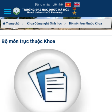
Đăng nhập
Liên hệ
Trang chủ
Khoa Công nghệ Sinh học
Bộ môn trực thuộc Khoa
GIỚI THIỆU
Bộ môn trực thuộc Khoa
CƠ CẤU TỔ CHỨC
TUYỂN SINH
ĐÀO TẠO
ĐẢM BẢO CHẤT LƯỢNG
KHOA HỌC CÔNG NGHỆ
HTQT