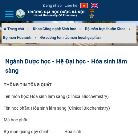
Đăng nhập
Liên hệ
Trang chủ
Khoa Công nghệ Sinh học
Bộ môn trực thuộc Khoa
Bộ môn Hóa sinh
Đề cương tóm tắt môn học/học phần
GIỚI THIỆU
CƠ CẤU TỔ CHỨC
Ngành Dược học - Hệ Đại học - Hóa sinh lâm
sàng
TUYỂN SINH
THÔNG TIN TỔNG QUÁT
ĐÀO TẠO
Tên môn học: Hóa sinh lâm sàng (Clinical Biochemistry)
ĐẢM BẢO CHẤT LƯỢNG
Tên học phần: Hóa sinh lâm sàng (Clinical Biochemistry)
KHOA HỌC CÔNG NGHỆ
Mã học phần: ......
HTQT
Bộ môn giảng dạy chính: Hóa sinh