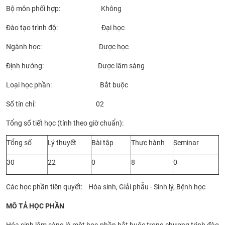
Bộ môn phối hợp: Không
CỰU NGƯỜI HỌC
Đào tạo trình độ: Đại học
Ngành học: Dược học
Định hướng: Dược lâm sàng
Loại học phần: Bắt buộc
Số tín chỉ: 02
Tổng số tiết học (tính theo giờ chuẩn):
Tổng số
Lý thuyết
Bài tập
Thực hành
Seminar
30
22
0
8
0
Các học phần tiên quyết: Hóa sinh, Giải phẫu - Sinh lý, Bệnh học
MÔ TẢ HỌC PHẦN
Hóa sinh lâm sàng là một học phần bắt buộc trong chương trình đào