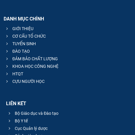
DANH MỤC CHÍNH
GIỚI THIỆU
CƠ CẤU TỔ CHỨC
TUYỂN SINH
ĐÀO TẠO
ĐẢM BẢO CHẤT LƯỢNG
KHOA HỌC CÔNG NGHỆ
HTQT
CỰU NGƯỜI HỌC
LIÊN KẾT
Bộ Giáo dục và Đào tạo
Bộ Y tế
Cục Quản lý dược