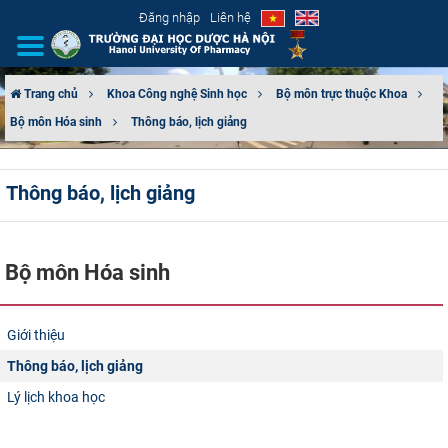
Đăng nhập
Liên hệ
Trang chủ
Khoa Công nghệ Sinh học
Bộ môn trực thuộc Khoa
Bộ môn Hóa sinh
Thông báo, lịch giảng
GIỚI THIỆU
CƠ CẤU TỔ CHỨC
Thông báo, lịch giảng
TUYỂN SINH
Bộ môn Hóa sinh
ĐÀO TẠO
ĐẢM BẢO CHẤT LƯỢNG
Giới thiệu
Thông báo, lịch giảng
KHOA HỌC CÔNG NGHỆ
Lý lịch khoa học
HTQT