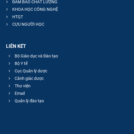
ĐẢM BẢO CHẤT LƯỢNG
KHOA HỌC CÔNG NGHỆ
HTQT
CỰU NGƯỜI HỌC
LIÊN KẾT
Bộ Giáo dục và Đào tạo
Bộ Y tế
Cục Quản lý dược
Cảnh giác dược
Thư viện
Email
Quản lý đào tạo