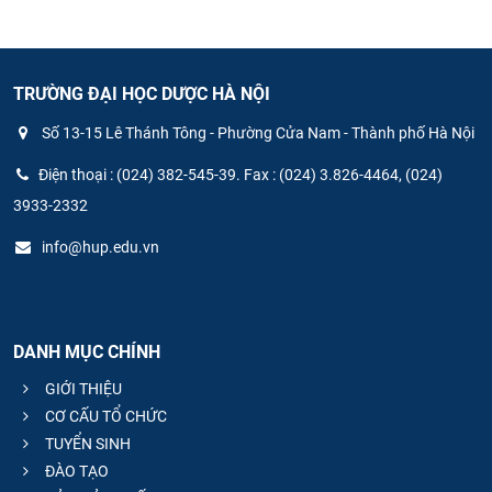
CỰU NGƯỜI HỌC
TRƯỜNG ĐẠI HỌC DƯỢC HÀ NỘI
Số 13-15 Lê Thánh Tông - Phường Cửa Nam - Thành phố Hà Nội
Điện thoại : (024) 382-545-39. Fax : (024) 3.826-4464, (024)
3933-2332
info@hup.edu.vn
DANH MỤC CHÍNH
GIỚI THIỆU
CƠ CẤU TỔ CHỨC
TUYỂN SINH
ĐÀO TẠO