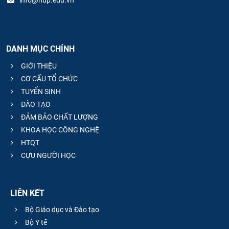
info@hup.edu.vn
DANH MỤC CHÍNH
GIỚI THIỆU
CƠ CẤU TỔ CHỨC
TUYỂN SINH
ĐÀO TẠO
ĐẢM BẢO CHẤT LƯỢNG
KHOA HỌC CÔNG NGHỆ
HTQT
CỰU NGƯỜI HỌC
LIÊN KẾT
Bộ Giáo dục và Đào tạo
Bộ Y tế