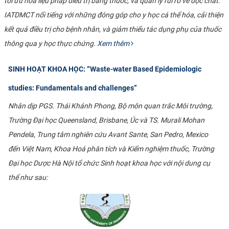
tối ưu hóa liệu pháp điều trị bằng thuốc, và quản lý rủi ro về độc chất.
IATDMCT nổi tiếng với những đóng góp cho y học cá thể hóa, cải thiện
kết quả điều trị cho bệnh nhân, và giảm thiểu tác dụng phụ của thuốc
thông qua y học thực chứng.
Xem thêm
SINH HOẠT KHOA HỌC: “Waste-water Based Epidemiologic
studies: Fundamentals and challenges”
Nhân dịp PGS. Thái Khánh Phong, Bộ môn quan trắc Môi trường,
Trường Đại học Queensland, Brisbane, Úc và TS. Murali Mohan
Pendela, Trung tâm nghiên cứu Avant Sante, San Pedro, Mexico
đến Việt Nam, Khoa Hoá phân tích và Kiểm nghiệm thuốc, Trường
Đại học Dược Hà Nội tổ chức Sinh hoạt khoa học với nội dung cụ
thể như sau: