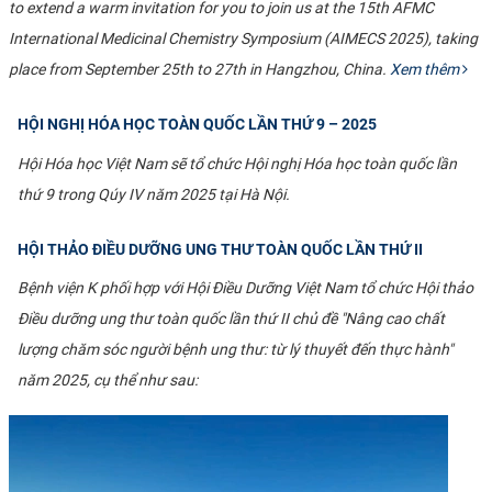
to extend a warm invitation for you to join us at the 15th AFMC
International Medicinal Chemistry Symposium (AIMECS 2025), taking
place from September 25th to 27th in Hangzhou, China.
Xem thêm
HỘI NGHỊ HÓA HỌC TOÀN QUỐC LẦN THỨ 9 – 2025
Hội Hóa học Việt Nam sẽ tổ chức Hội nghị Hóa học toàn quốc lần
thứ 9 trong Qúy IV năm 2025 tại Hà Nội.
HỘI THẢO ĐIỀU DƯỠNG UNG THƯ TOÀN QUỐC LẦN THỨ II
Bệnh viện K phối hợp với Hội Điều Dưỡng Việt Nam tổ chức Hội thảo
Điều dưỡng ung thư toàn quốc lần thứ II chủ đề "Nâng cao chất
lượng chăm sóc người bệnh ung thư: từ lý thuyết đến thực hành"
năm 2025, cụ thể như sau: