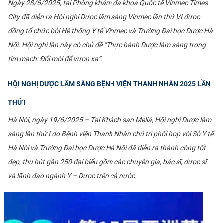
Ngày 28/6/2025, tại Phòng khám đa khoa Quốc tế Vinmec Times
City đã diễn ra Hội nghị Dược lâm sàng Vinmec lần thứ VI được
đồng tổ chức bởi Hệ thống Y tế Vinmec và Trường Đại học Dược Hà
Nội. Hội nghị lần này có chủ đề “Thực hành Dược lâm sàng trong
tim mạch: Đổi mới để vươn xa”.
HỘI NGHỊ DƯỢC LÂM SÀNG BỆNH VIỆN THANH NHÀN 2025 LẦN
THỨ I
Hà Nội, ngày 19/6/2025 – Tại Khách sạn Meliá, Hội nghị Dược lâm
sàng lần thứ I do Bệnh viện Thanh Nhàn chủ trì phối hợp với Sở Y tế
Hà Nội và Trường Đại học Dược Hà Nội đã diễn ra thành công tốt
đẹp, thu hút gần 250 đại biểu gồm các chuyên gia, bác sĩ, dược sĩ
và lãnh đạo ngành Y – Dược trên cả nước.