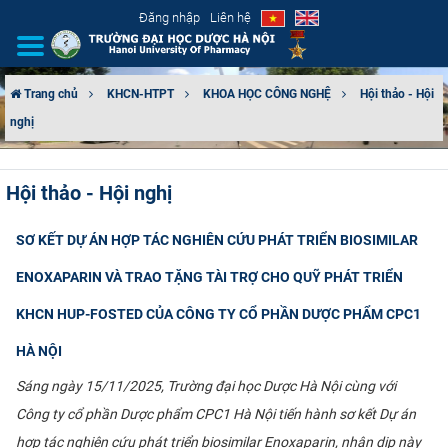
Đăng nhập
Liên hệ
Trang chủ
KHCN-HTPT
KHOA HỌC CÔNG NGHỆ
Hội thảo - Hội
nghị
GIỚI THIỆU
CƠ CẤU TỔ CHỨC
Hội thảo - Hội nghị
TUYỂN SINH
SƠ KẾT DỰ ÁN HỢP TÁC NGHIÊN CỨU PHÁT TRIỂN BIOSIMILAR
ĐÀO TẠO
ENOXAPARIN VÀ TRAO TẶNG TÀI TRỢ CHO QUỸ PHÁT TRIỂN
KHCN HUP-FOSTED CỦA CÔNG TY CỔ PHẦN DƯỢC PHẨM CPC1
ĐẢM BẢO CHẤT LƯỢNG
HÀ NỘI
KHOA HỌC CÔNG NGHỆ
Sáng ngày 15/11/2025, Trường đại học Dược Hà Nội cùng với
Công ty cổ phần Dược phẩm CPC1 Hà Nội tiến hành sơ kết Dự án
HTQT
hợp tác nghiên cứu phát triển biosimilar Enoxaparin, nhân dịp này