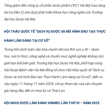
Tổng giám đốc công ty cổ phần dược phẩm CPC1 Hà Nội trao tặng
CỰU NGƯỜI HỌC
tài trợ (lần 2) cho Quỹ phát triển Khoa học công nghệ của Trường
đại học Dược Hà Nội.
HỘI THẢO QUỐC TẾ “DỊCH VỤ DƯỢC VÀ MÔ HÌNH ĐÀO TẠO THỰC
HÀNH LÂM SÀNG TẠI CƠ SỞ”
Trong bối cảnh toàn cầu hóa mạnh mẽ của lĩnh vực y tế – dược
học, nơi tri thức, công nghệ và chuẩn mực nghề nghiệp không còn
giới hạn bởi biên giới, Trường Đại học Dược Hà Nội, phối hợp cùng
Hội Dược Bệnh viện Hà Nội đồng tổ chức Hội thảo quốc tế “Dịch vụ
Dược và mô hình Đào tạo Thực hành Lâm sàng tại Cơ sở”, diễn ra
vào ngày 11 tháng 11 năm 2025, với sự tham dự của các chuyên
gia hàng đầu đến từ Hoa Kỳ và Thái Lan.
HỘI NGHỊ DƯỢC LÂM SÀNG VINMEC LẦN THỨ VI – NĂM 2025