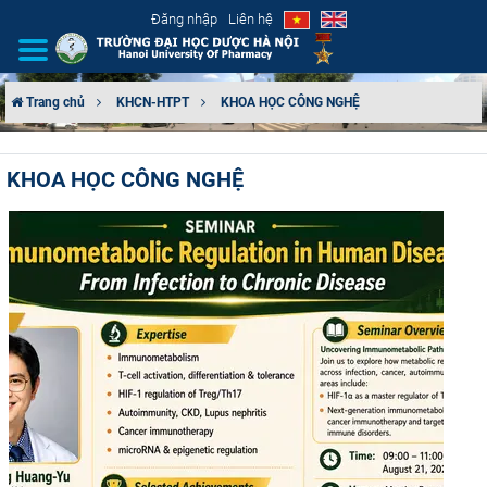
Đăng nhập
Liên hệ
Trang chủ
KHCN-HTPT
KHOA HỌC CÔNG NGHỆ
GIỚI THIỆU
KHOA HỌC CÔNG NGHỆ
CƠ CẤU TỔ CHỨC
TUYỂN SINH
ĐÀO TẠO
ĐẢM BẢO CHẤT LƯỢNG
KHOA HỌC CÔNG NGHỆ
HTQT