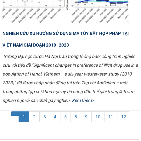
NGHIÊN CỨU XU HƯỚNG SỬ DỤNG MA TÚY BẤT HỢP PHÁP TẠI
VIỆT NAM GIAI ĐOẠN 2018–2023
Trường Đại học Dược Hà Nội trân trọng thông báo: công trình nghiên
cứu với tiêu đề “Significant changes in preference of illicit drug use in a
population of Hanoi, Vietnam – a six-year wastewater study (2018–
2023)” đã được chấp nhận đăng tải trên Tạp chí Addiction – một
trong những tạp chí khoa học uy tín hàng đầu thế giới trong lĩnh vực
nghiện học và các chất gây nghiện.
Xem thêm
1
2
3
4
5
8
9
10
11
12