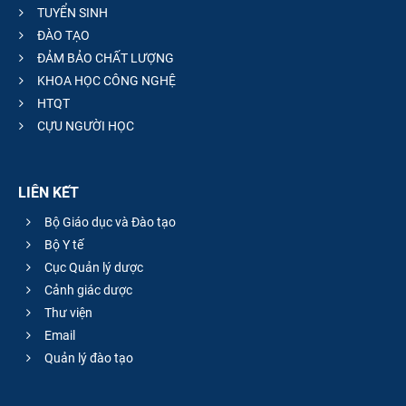
TUYỂN SINH
ĐÀO TẠO
ĐẢM BẢO CHẤT LƯỢNG
KHOA HỌC CÔNG NGHỆ
HTQT
CỰU NGƯỜI HỌC
LIÊN KẾT
Bộ Giáo dục và Đào tạo
Bộ Y tế
Cục Quản lý dược
Cảnh giác dược
Thư viện
Email
Quản lý đào tạo