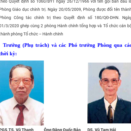
theo Quyết định số 1060/BYT ngày 26/12/1966 với tên gọi ban đầu l
Phòng Giáo dục chính trị. Ngày 20/05/2009, Phòng được đổi tên thàn
Phòng Công tác chính trị theo Quyết định số 180/QĐ-DHN. Ngà
01/3/2020 ghép cùng 2 phòng Hành chính tổng hợp và Tổ chức cán b
thành phòng Tổ chức – Hành chính
Trưởng (Phụ trách) và các Phó trưởng Phòng qua cá
thời kỳ:
PGS.TS. Vũ Thanh
Ông Đặng Quốc Bảo
DS. Vũ Tam Hải