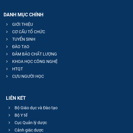
DANH MỤC CHÍNH
GIỚI THIỆU
CƠ CẤU TỔ CHỨC
TUYỂN SINH
ĐÀO TẠO
ĐẢM BẢO CHẤT LƯỢNG
KHOA HỌC CÔNG NGHỆ
HTQT
CỰU NGƯỜI HỌC
LIÊN KẾT
Bộ Giáo dục và Đào tạo
Bộ Y tế
Cục Quản lý dược
Cảnh giác dược