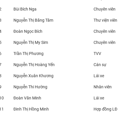
2
Bùi Bích Nga
Chuyên viên
3
Nguyễn Thị Băng Tâm
Thư viện viên
4
Đoàn Ngọc Bích
Chuyên viên
5
Nguyễn Thị My Sim
Chuyên viên
6
Trần Thị Phương
TVV
7
Nguyễn Thị Hoàng Yến
Cán sự
8
Nguyễn Xuân Khương
Lái xe
9
Nguyễn Thi Hường
Nhân viên
10
Đoàn Văn Minh
Lái xe
11
Đinh Thị Hồng Minh
Hợp đồng LĐ