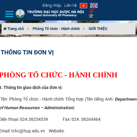
Đăng nhập
Liên hệ
Trang chủ
Phòng Tổ chức - Hành chính
GIỚI THIỆU
GIỚI THIỆU
THÔNG TIN ĐƠN VỊ
CƠ CẤU TỔ CHỨC
TUYỂN SINH
PHÒNG TỔ CHỨC - HÀ
NH CHÍNH
ĐÀO TẠO
I. Thông tin giao dịch của đơn vị:
Tên: Phòng Tổ chức - Hành chính Tổng hợp (Tên tiếng Anh:
Departmen
ĐẢM BẢO CHẤT LƯỢNG
of Human Resources – Administration
)
KHOA HỌC CÔNG NGHỆ
Điện thoại: 024.38254539 Fax: 024. 38264464
HTQT
Email: tchc@hup.edu.vn Website: