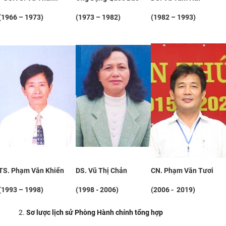
(1966 – 1973)
(1973 – 1982)
(1982 – 1993)
TS. Phạm Văn Khiển
DS. Vũ Thị Chản
CN. Phạm Văn Tươi
(1993 – 1998)
(1998 - 2006)
(2006 -
2019)
Sơ lược lịch sử Phòng Hành chính tổng hợp