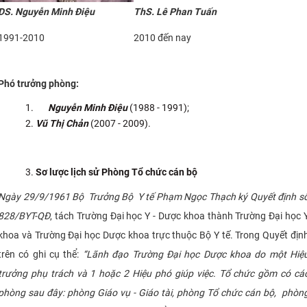
DS. Nguyễn Minh Điệu
ThS. Lê Phan Tuấn
1991-2010
2010 đến nay
Phó trưởng phòng:
Nguyễn Minh Điệu
(1988 - 1991);
Vũ Thị Chản
(2007 - 2009).
Sơ lược lịch sử Phòng Tổ chức cán bộ
Ngày 29/9/1961 Bộ Trưởng Bộ Y tế
Phạm Ngọc Thạch ký Quyết định s
828/BYT-QĐ
, tách Trường Đại học Y - Dược khoa thành Trường Đại học 
khoa và Trường Đại học Dược khoa trực thuộc Bộ Y tế. Trong Quyết địn
trên có ghi cụ thể:
“Lãnh đạo Trường Đại học Dược khoa do một Hiệ
trưởng phụ trách và 1 hoặc 2 Hiệu phó giúp việc. Tổ chức gồm có cá
phòng sau đây: phòng Giáo vụ - Giáo tài, phòng Tổ chức cán bộ, phòn