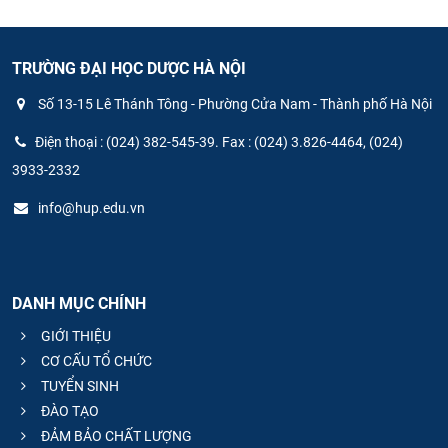
TRƯỜNG ĐẠI HỌC DƯỢC HÀ NỘI
Số 13-15 Lê Thánh Tông - Phường Cửa Nam - Thành phố Hà Nội
Điện thoại : (024) 382-545-39. Fax : (024) 3.826-4464, (024)
3933-2332
info@hup.edu.vn
DANH MỤC CHÍNH
GIỚI THIỆU
CƠ CẤU TỔ CHỨC
TUYỂN SINH
ĐÀO TẠO
ĐẢM BẢO CHẤT LƯỢNG