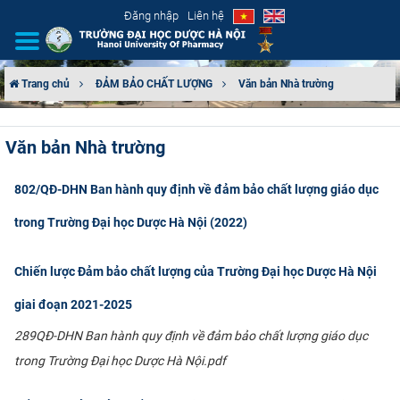
Đăng nhập
Liên hệ
Trang chủ
ĐẢM BẢO CHẤT LƯỢNG
Văn bản Nhà trường
GIỚI THIỆU
Văn bản Nhà trường
CƠ CẤU TỔ CHỨC
802/QĐ-DHN Ban hành quy định về đảm bảo chất lượng giáo dục
TUYỂN SINH
trong Trường Đại học Dược Hà Nội (2022)
ĐÀO TẠO
Chiến lược Đảm bảo chất lượng của Trường Đại học Dược Hà Nội
ĐẢM BẢO CHẤT LƯỢNG
giai đoạn 2021-2025
KHOA HỌC CÔNG NGHỆ
​289QĐ-DHN Ban hành quy định về đảm bảo chất lượng giáo dục
trong Trường Đại học Dược Hà Nội.pdf​​​​
HTQT