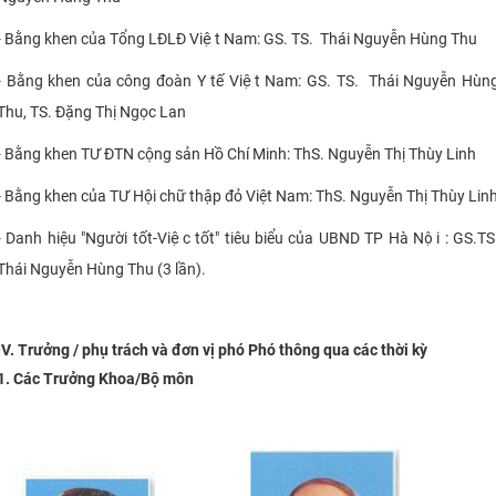
- Bằng khen của Tổng LĐLĐ Việt Nam: GS. TS. Thái Nguyễn Hùng Thu
- Bằng khen của công đoàn Y tế Việt Nam: GS. TS. Thái Nguyễn Hùn
Thu, TS. Đặng Thị Ngọc Lan
- Bằng khen TƯ ĐTN cộng sản Hồ Chí Minh: ThS. Nguyễn Thị Thùy Linh
- Bằng khen của TƯ Hội chữ thập đỏ Việt Nam: ThS. Nguyễn Thị Thùy Lin
- Danh hiệu "Người tốt-Việc tốt" tiêu biểu của UBND TP Hà Nội : GS.TS
Thái Nguyễn Hùng Thu (3 lần).
IV. Trưởng / phụ trách và đơn vị phó Phó thông qua các thời kỳ
1. Các Trưởng Khoa/Bộ môn