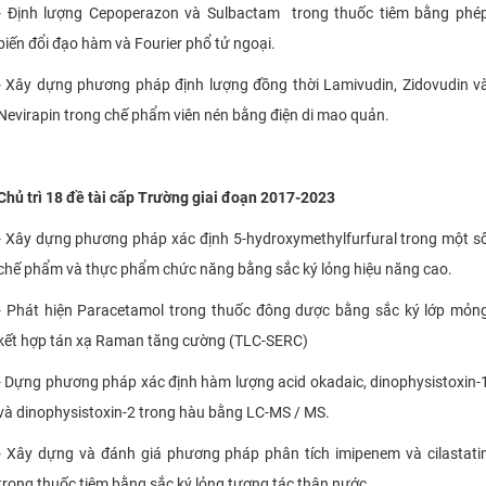
- Định lượng Cepoperazon và Sulbactam trong thuốc tiêm bằng phé
biến đổi đạo hàm và Fourier phổ tử ngoại.
- Xây dựng phương pháp định lượng đồng thời Lamivudin, Zidovudin v
Nevirapin trong chế phẩm viên nén bằng điện di mao quản.
Chủ trì 18 đề tài cấp Trường giai đoạn 2017-2023
- Xây dựng phương pháp xác định 5-hydroxymethylfurfural trong một s
chế phẩm và thực phẩm chức năng bằng sắc ký lỏng hiệu năng cao.
- Phát hiện Paracetamol trong thuốc đông dược bằng sắc ký lớp mỏn
kết hợp tán xạ Raman tăng cường (TLC-SERC)
- Dựng phương pháp xác định hàm lượng acid okadaic, dinophysistoxin-
và dinophysistoxin-2 trong hàu bằng LC-MS / MS.
- Xây dựng và đánh giá phương pháp phân tích imipenem và cilastati
trong thuốc tiêm bằng sắc ký lỏng tương tác thân nước .