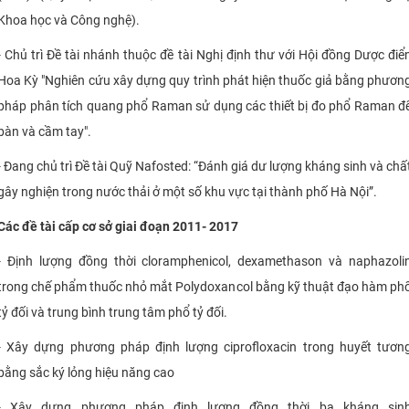
Khoa học và Công nghệ).
- Chủ trì Đề tài nhánh thuộc đề tài Nghị định thư với Hội đồng Dược điể
Hoa Kỳ "Nghiên cứu xây dựng quy trình phát hiện thuốc giả bằng phươn
pháp phân tích quang phổ Raman sử dụng các thiết bị đo phổ Raman đ
bàn và cầm tay". ​
- Đang chủ trì Đề tài Quỹ Nafosted: “Đánh giá dư lượng kháng sinh và chấ
gây nghiện trong nước thải ở một số khu vực tại thành phố Hà Nội”.
Các đề tài cấp cơ sở giai đoạn 2011- 2017
- Định lượng đồng thời cloramphenicol, dexamethason và naphazoli
trong chế phẩm thuốc nhỏ mắt Polydoxancol bằng kỹ thuật đạo hàm ph
tỷ đối và trung bình trung tâm phổ tỷ đối.
- Xây dựng phương pháp định lượng ciprofloxacin trong huyết tươn
bằng sắc ký lỏng hiệu năng cao
- Xây dựng phương pháp định lượng đồng thời ba kháng sin