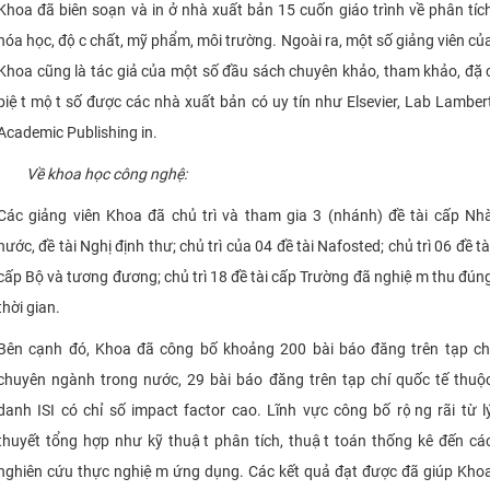
Khoa đã biên soạn và in ở nhà xuất bản 15 cuốn giáo trình về phân tíc
hóa học, độc chất, mỹ phẩm, môi trường. Ngoài ra, một số giảng viên củ
Khoa cũng là tác giả của một số đầu sách chuyên khảo, tham khảo, đặ
biệt một số được các nhà xuất bản có uy tín như Elsevier, Lab Lamber
Academic Publishing in.
Về khoa học công nghệ:
Các giảng viên Khoa đã chủ trì và tham gia 3 (nhánh) đề tài cấp Nha
nước, đề tài Nghị định thư; chủ trì của 04 đề tài Nafosted; chủ trì 06 đề tà
cấp Bộ và tương đương; chủ trì 18 đề tài cấp Trường đã nghiệm thu đún
thời gian.
Bên cạnh đó, Khoa đã công bố khoảng 200 bài báo đăng trên tạp ch
chuyên ngành trong nước, 29 bài báo đăng trên tạp chí quốc tế thuộ
danh ISI có chỉ số impact factor cao. Lĩnh vực công bố rộng rãi từ ly
thuyết tổng hợp như kỹ thuật phân tích, thuật toán thống kê đến cá
nghiên cứu thực nghiệm ứng dụng. Các kết quả đạt được đã giúp Kho