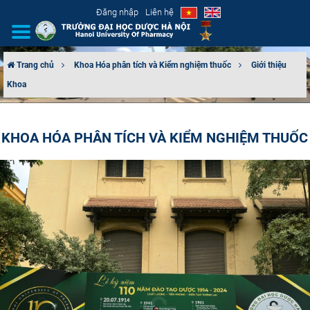
Đăng nhập
Liên hệ
Trang chủ
Khoa Hóa phân tích và Kiểm nghiệm thuốc
Giới thiệu
Khoa
GIỚI THIỆU
CƠ CẤU TỔ CHỨC
KHOA HÓA PHÂN TÍCH VÀ KIỂM NGHIỆM THUỐC
TUYỂN SINH
ĐÀO TẠO
ĐẢM BẢO CHẤT LƯỢNG
KHOA HỌC CÔNG NGHỆ
HTQT