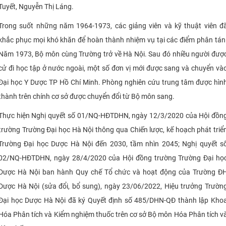
Tuyết, Nguyễn Thị Láng.
Trong suốt những năm 1964-1973, các giảng viên và kỹ thuật viên đ
khắc phục mọi khó khăn để hoàn thành nhiệm vụ tại các điểm phân tán
Năm 1973, Bộ môn cùng Trường trở về Hà Nội. Sau đó nhiều người đượ
cử đi học tập ở nước ngoài, một số đơn vị mới được sang và chuyển và
Đại học Y Dược TP Hồ Chí Minh. Phòng nghiên cứu trung tâm được hìn
thành trên chính cơ sở được chuyển đổi từ Bộ môn sang.
Thực hiện Nghị quyết số 01/NQ-HĐTDHN, ngày 12/3/2020 của Hội đồn
trường Trường Đại học Hà Nội thông qua Chiến lược, kế hoạch phát triể
Trường Đại học Dược Hà Nội đến 2030, tầm nhìn 2045; Nghị quyết s
02/NQ-HĐTDHN, ngày 28/4/2020 của Hội đồng trường Trường Đại họ
Dược Hà Nội ban hành Quy chế Tổ chức và hoạt động của Trường Đ
Dược Hà Nội (sửa đổi, bổ sung), ngày 23/06/2022, Hiệu trưởng Trườn
Đại học Dược Hà Nội đã ký Quyết định số 485/DHN-QĐ thành lập Kho
Hóa Phân tích và Kiểm nghiệm thuốc trên cơ sở Bộ môn Hóa Phân tích v