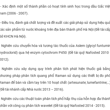
- Xác định một số thành phần có hoạt tính sinh học trong dầu Gấc Việ
nam (2006 - 2007).
- Điều tra, đánh giá chất lượng và đề xuất các giải pháp sử dụng hiệu qu
các sản phẩm từ nước khoáng trên địa bàn thành phố Hà Nội (Đề tài cấ
Sở KHCN Hà Nội).
- Nghiên cứu chuyển hóa và tương tác thuốc của Aslem (glycyl funtumi
hydroclorid) qua hệ enzym cytochrom P450 (Đề tài quỹ Nafosted 2010 
2012).
- Nghiên cứu xây dựng quy trình phân tích phát hiện thuốc giả bằn
phương pháp phân tích quang phổ Raman sử dụng các thiết bị đo ph
Raman để bàn và cầm tay trên 10 hoạt chất (artesunate; lumefantrine;…
(Đề tài nhánh cấp Nhà nước 2013 – 2016).
- Nghiên cứu các thuật toán phân tích phổ hấp thụ của hỗn hợp đa thàn
phần với công cụ phân tích wavelet (Đề tài quỹ Nafosted 2014 - 2015).