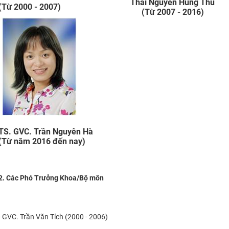
Thái Nguyễn Hùng Thu
(Từ 2000 - 2007)
(Từ 2007 - 2016)
TS. GVC. Trần Nguyên
Hà
(Từ năm 2016 đến nay)
2. Các Phó Trưởng Khoa/Bộ môn
- GVC. Trần Văn Tích (2000 - 2006)