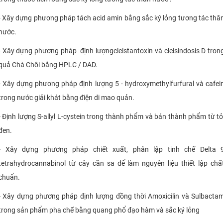
- Xây dựng phương pháp tách acid amin bằng sắc ký lỏng tương tác thâ
nước.
- Xây dựng phương pháp định lượngcleistantoxin và cleisindosis D tron
quả Chà Chôi bằng HPLC / DAD.
- Xây dựng phương pháp định lượng 5 - hydroxymethylfurfural và cafei
trong nước giải khát bằng điện di mao quản.
- Định lượng S-allyl L-cystein trong thành phẩm và bán thành phẩm từ tỏ
đen.
- Xây dựng phương pháp chiết xuất, phân lập tinh chế Delta 
tetrahydrocannabinol từ cây cần sa để làm nguyên liệu thiết lập chấ
chuẩn.
- Xây dựng phương pháp định lượng đồng thời Amoxicilin và Sulbacta
trong sản phẩm pha chế bằng quang phổ đạo hàm và sắc ký lỏng