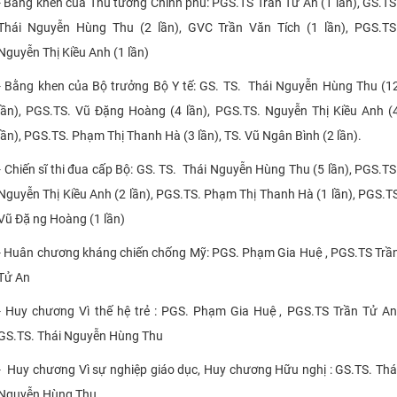
- Bằng khen của Thủ tướng Chính phủ: PGS.TS Trần Tử An (1 lần), GS.TS
Thái Nguyễn Hùng Thu (2 lần), GVC Trần Văn Tích (1 lần), PGS.TS
Nguyễn Thị Kiều Anh (1 lần)
- Bằng khen của Bộ trưởng Bộ Y tế: GS. TS. Thái Nguyễn Hùng Thu (1
lần), PGS.TS. Vũ Đặng Hoàng (4 lần), PGS.TS. Nguyễn Thị Kiều Anh (
lần), PGS.TS. Phạm Thị Thanh Hà (3 lần), TS. Vũ Ngân Bình (2 lần).
- Chiến sĩ thi đua cấp Bộ: GS. TS. Thái Nguyễn Hùng Thu (5 lần), PGS.TS
Nguyễn Thị Kiều Anh (2 lần), PGS.TS. Phạm Thị Thanh Hà (1 lần), PGS.T
Vũ Đặng Hoàng (1 lần)
- Huân chương kháng chiến chống Mỹ: PGS. Phạm Gia Huệ, PGS.TS Trầ
Tử An
- Huy chương Vì thế hệ trẻ : PGS. Phạm Gia Huệ, PGS.TS Trần Tử An
GS.TS. Thái Nguyễn Hùng Thu
- Huy chương Vì sự nghiệp giáo dục, Huy chương Hữu nghị : GS.TS. Thá
Nguyễn Hùng Thu