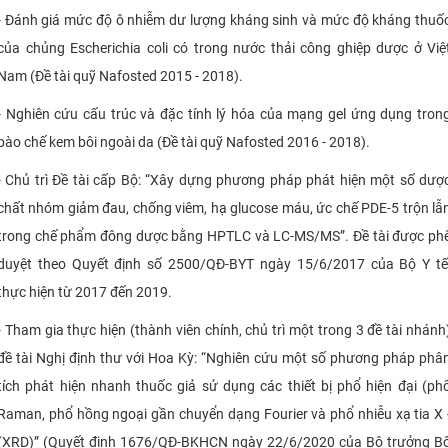
- Đánh giá mức độ ô nhiễm dư lượng kháng sinh và mức độ kháng thuố
của chủng Escherichia coli có trong nước thải công ghiệp dược ở Việ
Nam (Đề tài quỹ Nafosted 2015 - 2018).
- Nghiên cứu cấu trúc và đặc tính lý hóa của mạng gel ứng dụng tron
bào chế kem bôi ngoài da (Đề tài quỹ Nafosted 2016 - 2018).
- Chủ trì Đề tài cấp Bộ: “Xây dựng phương pháp phát hiện một số dượ
chất nhóm giảm đau, chống viêm, hạ glucose máu, ức chế PDE-5 trộn lẫ
trong chế phẩm đông dược bằng HPTLC và LC-MS/MS”. Đề tài được ph
duyệt theo Quyết định số 2500/QĐ-BYT ngày 15/6/2017 của Bộ Y tế
thực hiện từ 2017 đến 2019.
- Tham gia thực hiện (thành viên chính, chủ trì một trong 3 đề tài nhánh
đề tài Nghị định thư với Hoa Kỳ: “Nghiên cứu một số phương pháp phâ
tích phát hiện nhanh thuốc giả sử dụng các thiết bị phổ hiện đại (ph
Raman, phổ hồng ngoại gần chuyển dạng Fourier và phổ nhiễu xạ tia X 
(XRD)” (Quyết định 1676/QĐ-BKHCN ngày 22/6/2020 của Bộ trưởng B