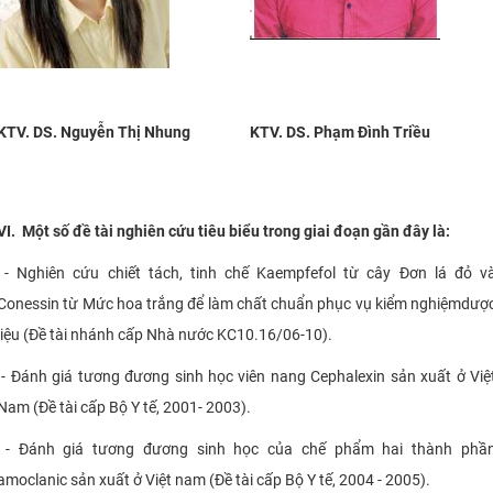
KTV. DS. Nguyễn Thị Nhung
KTV. DS. Phạm Đình Triều
VI.
Một số đề tài nghiên cứu tiêu biểu trong giai đoạn gần đây là:
- Nghiên cứu chiết tách, tinh chế Kaempfefol từ cây Đơn lá đỏ v
Conessin từ Mức hoa trắng để làm chất chuẩn phục vụ kiểm nghiệmdượ
liệu (Đề tài nhánh cấp Nhà nước KC10.16/06-10).
- Đánh giá tương đương sinh học viên nang Cephalexin sản xuất ở Việ
Nam (Đề tài cấp Bộ Y tế, 2001- 2003).
- Đánh giá tương đương sinh học của chế phẩm hai thành phầ
amoclanic sản xuất ở Việt nam (Đề tài cấp Bộ Y tế, 2004 - 2005).