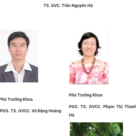
TS. GVC. Trần Nguyên Hà
Phó Trưởng Khoa
Phó Trưởng Khoa
PGS. TS.
GVCC.
Phạm Thị Than
PGS. TS.
GVCC.
Vũ Đặng Hoàng
Hà