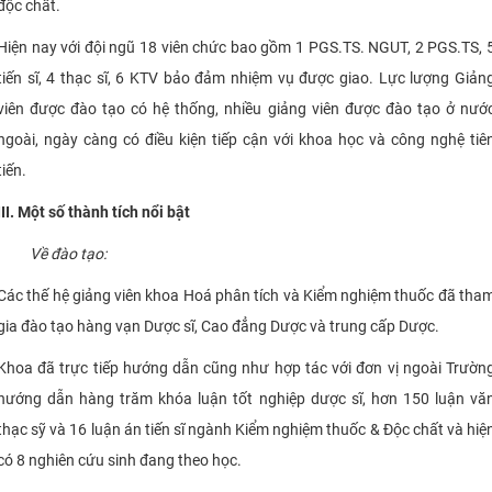
độc chất.
Hiện nay với đội ngũ 18 viên chức bao gồm 1 PGS.TS. NGUT, 2 PGS.TS, 
tiến sĩ, 4 thạc sĩ, 6 KTV bảo đảm nhiệm vụ được giao. Lực lượng Giản
viên được đào tạo có hệ thống, nhiều giảng viên được đào tạo ở nướ
ngoài, ngày càng có điều kiện tiếp cận với khoa học và công nghệ tiê
tiến.
III.
Một số thành tích nổi bật
Về đào tạo:
Các thế hệ giảng viên khoa Hoá phân tích và Kiểm nghiệm thuốc đã tha
gia đào tạo hàng vạn Dược sĩ, Cao đẳng Dược và trung cấp Dược.
Khoa đã trực tiếp hướng dẫn cũng như hợp tác với đơn vị ngoài Trườn
hướng dẫn hàng trăm khóa luận tốt nghiệp dược sĩ, hơn 150 luận vă
thạc sỹ và 16 luận án tiến sĩ ngành Kiểm nghiệm thuốc & Độc chất và hiệ
có 8 nghiên cứu sinh đang theo học.