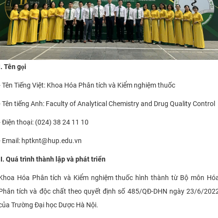
CỰU NGƯỜI HỌC
I. Tên gọi
- Tên Tiếng Việt: Khoa Hóa Phân tích và Kiểm nghiệm thuốc
- Tên tiếng Anh: Faculty of Analytical Chemistry and Drug Quality Control
- Điện thoại: (024) 38 24 11 10
- Email: hptknt@hup.edu.vn
II. Quá trình thành lập và phát triển
Khoa Hóa Phân tích và Kiểm nghiệm thuốc hình thành từ Bộ môn Hó
Phân tích và độc chất theo quyết định số 485/QĐ-DHN ngày 23/6/202
của Trường Đại học Dược Hà Nội.