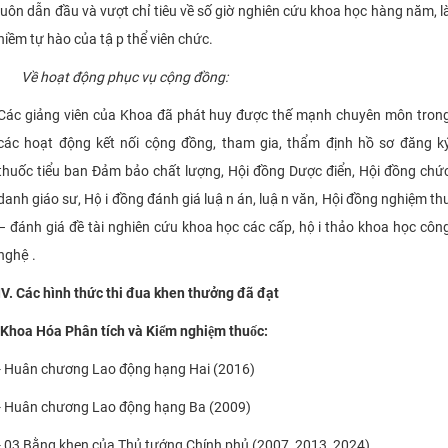
luôn dẫn đầu và vượt chỉ tiêu về số giờ nghiên cứu khoa học hàng năm, la
niềm tự hào của tập thể viên chức.
Về hoạt động phục vụ cộng đồng:
Các giảng viên của Khoa đã phát huy được thế mạnh chuyên môn tron
các hoạt động kết nối cộng đồng, tham gia, thẩm định hồ sơ đăng k
thuốc tiểu ban Đảm bảo chất lượng, Hội đồng Dược điển, Hội đồng chứ
danh giáo sư, Hội đồng đánh giá luận án, luận văn, Hội đồng nghiệm th
– đánh giá đề tài nghiên cứu khoa học các cấp, hội thảo khoa học côn
nghệ.
IV. Các hình thức thi đua khen thưởng đã đạt
Khoa Hóa Phân tích và Kiểm nghiệm thuốc:
- Huân chương Lao động hạng Hai (2016)
- Huân chương Lao động hạng Ba (2009)
- 03 Bằng khen của Thủ tướng Chính phủ (2007, 2013, 2024)