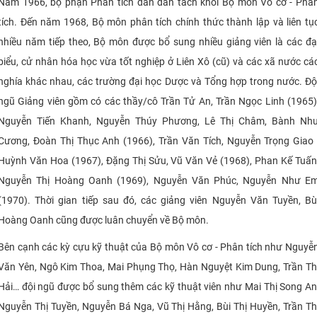
Năm 1966, bộ phận Phân tích dần dần tách khỏi Bộ môn Vô cơ - Phâ
tích. Đến năm 1968, Bộ môn phân tích chính thức thành lập và liên tụ
nhiều năm tiếp theo, Bộ môn được bổ sung nhiều giảng viên là các đạ
biểu, cử nhân hóa học vừa tốt nghiệp ở Liên Xô (cũ) và các xã nước cá
nghía khác nhau, các trường đại học Dược và Tổng hợp trong nước. Độ
ngũ Giảng viên gồm có các thầy/cô Trần Tử An, Trần Ngọc Linh (1965)
Nguyễn Tiến Khanh, Nguyễn Thúy Phương, Lê Thị Châm, Bành Nh
Cương, Đoàn Thị Thục Anh (1966), Trần Văn Tích, Nguyễn Trọng Giao 
Huỳnh Văn Hoa (1967), Đặng Thị Sửu, Vũ Văn Vẻ (1968), Phan Kế Tuấn
Nguyễn Thị Hoàng Oanh (1969), Nguyễn Văn Phúc, Nguyễn Như E
(1970). Thời gian tiếp sau đó, các giảng viên Nguyễn Văn Tuyền, Bù
Hoàng Oanh cũng được luân chuyển về Bộ môn.
Bên cạnh các kỳ cựu kỹ thuật của Bộ môn Vô cơ - Phân tích như Nguyễ
Văn Yên, Ngô Kim Thoa, Mai Phụng Thọ, Hàn Nguyệt Kim Dung, Trần Th
Hải… đội ngũ được bổ sung thêm các kỹ thuật viên như Mai Thị Song An
Nguyễn Thị Tuyền, Nguyễn Bá Nga, Vũ Thị Hằng, Bùi Thị Huyền, Trần Th