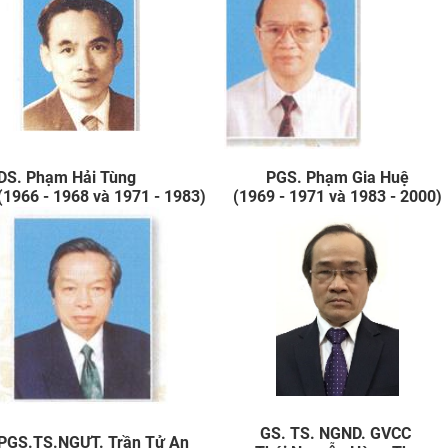
​
DS. Phạm Hải Tùng
PGS. Phạm Gia Huệ
(1966 - 1968 và 1971 - 1983)
(1969 - 1971 và 1983 - 2000)
GS. TS. NGND. GVCC
PGS.TS.NGƯT. Trần Tử An