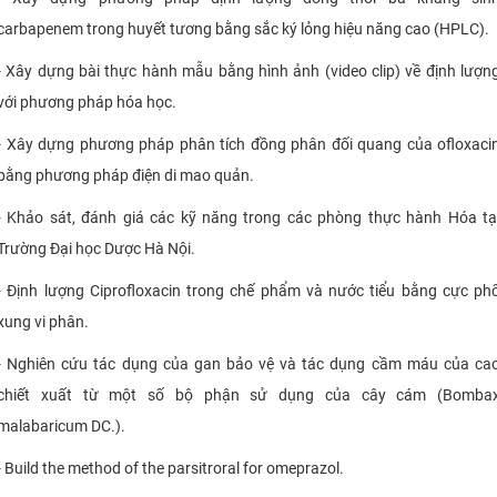
carbapenem trong huyết tương bằng sắc ký lỏng hiệu năng cao (HPLC).
- Xây dựng bài thực hành mẫu bằng hình ảnh (video clip) về định lượn
với phương pháp hóa học.
- Xây dựng phương pháp phân tích đồng phân đối quang của ofloxaci
bằng phương pháp điện di mao quản.
- Khảo sát, đánh giá các kỹ năng trong các phòng thực hành Hóa tạ
Trường Đại học Dược Hà Nội.
- Định lượng Ciprofloxacin trong chế phẩm và nước tiểu bằng cực ph
xung vi phân.
- Nghiên cứu tác dụng của gan bảo vệ và tác dụng cầm máu của ca
chiết xuất từ ​​một số bộ phận sử dụng của cây cám (Bomba
malabaricum DC.).
- Build the method of the parsitroral for omeprazol.