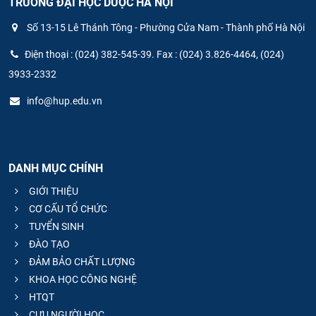
TRƯỜNG ĐẠI HỌC DƯỢC HÀ NỘI
Số 13-15 Lê Thánh Tông - Phường Cửa Nam - Thành phố Hà Nội
Điện thoại : (024) 382-545-39. Fax : (024) 3.826-4464, (024)
3933-2332
info@hup.edu.vn
DANH MỤC CHÍNH
GIỚI THIỆU
CƠ CẤU TỔ CHỨC
TUYỂN SINH
ĐÀO TẠO
ĐẢM BẢO CHẤT LƯỢNG
KHOA HỌC CÔNG NGHỆ
HTQT
CỰU NGƯỜI HỌC