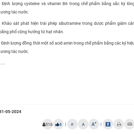
- Định lượng cysteine ​​và vitamin B6 trong chế phẩm bằng sắc ký lỏn
tương tác nước.
- Khảo sát phát hiện trái phép sibutramine trong dược phẩm giảm câ
bằng phổ cộng hưởng từ hạt nhân.
- Định lượng đồng thời một số acid amin trong chế phẩm bằng các ký hiệ
tương tác nước.
​.....
31-05-2024
+
A
|
|
-
516
4
A
A