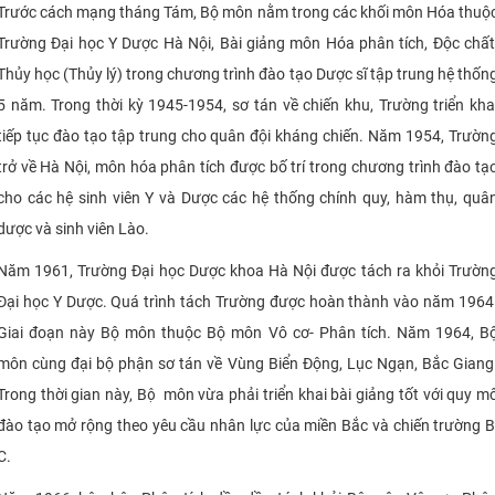
Trước cách mạng tháng Tám, Bộ môn nằm trong các khối môn Hóa thuộ
Trường Đại học Y Dược Hà Nội, Bài giảng môn Hóa phân tích, Độc chất
Thủy học (Thủy lý) trong chương trình đào tạo Dược sĩ tập trung hệ thốn
5 năm. Trong thời kỳ 1945-1954, sơ tán về chiến khu, Trường triển kha
tiếp tục đào tạo tập trung cho quân đội kháng chiến. Năm 1954, Trườn
trở về Hà Nội, môn hóa phân tích được bố trí trong chương trình đào tạ
cho các hệ sinh viên Y và Dược các hệ thống chính quy, hàm thụ, quâ
dược và sinh viên Lào.
Năm 1961, Trường Đại học Dược khoa Hà Nội được tách ra khỏi Trườn
Đại học Y Dược. Quá trình tách Trường được hoàn thành vào năm 1964
Giai đoạn này Bộ môn thuộc Bộ môn Vô cơ- Phân tích. Năm 1964, B
môn cùng đại bộ phận sơ tán về Vùng Biển Động, Lục Ngạn, Bắc Giang
Trong thời gian này, Bộ môn vừa phải triển khai bài giảng tốt với quy m
đào tạo mở rộng theo yêu cầu nhân lực của miền Bắc và chiến trường B
C.