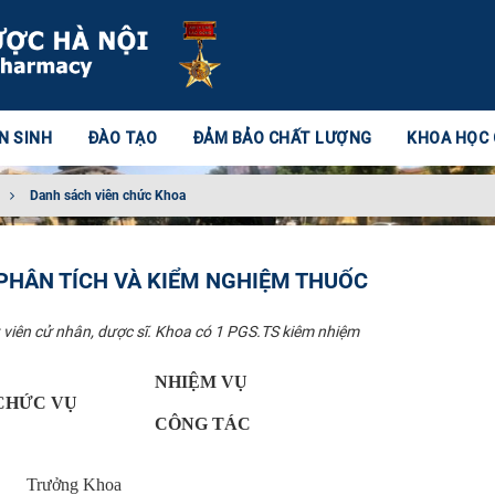
N SINH
ĐÀO TẠO
ĐẢM BẢO CHẤT LƯỢNG
KHOA HỌC
Danh sách viên chức Khoa
PHÂN TÍCH VÀ KIỂM NGHIỆM THUỐC
t viên cử nhân, dược sĩ. Khoa có 1 PGS.TS kiêm nhiệm
NHIỆM VỤ
CHỨC VỤ
CÔNG TÁC
Trưởng Khoa