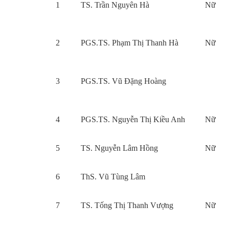
1
TS. Trần Nguyên Hà
Nữ
2
PGS.TS. Phạm Thị Thanh Hà
Nữ
3
PGS.TS. Vũ Đặng Hoàng
4
PGS.TS. Nguyễn Thị Kiều Anh
Nữ
5
TS. Nguyễn Lâm Hồng
Nữ
6
ThS. Vũ Tùng Lâm
7
TS. Tống Thị Thanh Vượng
Nữ