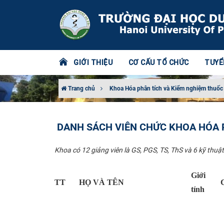
GIỚI THIỆU
CƠ CẤU TỔ CHỨC
TUYỂ
Trang chủ
Khoa Hóa phân tích và Kiểm nghiệm thuốc
DANH SÁCH VIÊN CHỨC KHOA HÓA 
Khoa có 12 giảng viên là GS, PGS, TS, ThS và 6 kỹ thuậ
Giới
TT
HỌ VÀ TÊN
tính