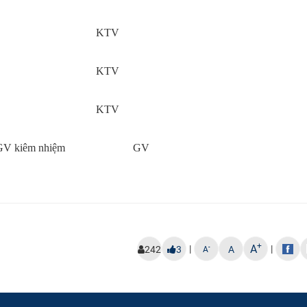
KTV
KTV
KTV
GV kiêm nhiệm
GV
+
A
|
|
-
242
3
A
A