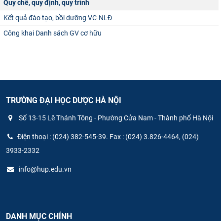
Quy chế, quy định, quy trình
Kết quả đào tạo, bồi dưỡng VC-NLĐ
Công khai Danh sách GV cơ hữu
TRƯỜNG ĐẠI HỌC DƯỢC HÀ NỘI
Số 13-15 Lê Thánh Tông - Phường Cửa Nam - Thành phố Hà Nội
Điện thoại : (024) 382-545-39. Fax : (024) 3.826-4464, (024)
3933-2332
info@hup.edu.vn
DANH MỤC CHÍNH