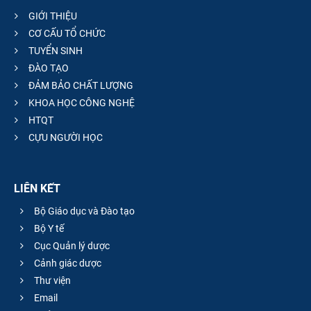
GIỚI THIỆU
CƠ CẤU TỔ CHỨC
TUYỂN SINH
ĐÀO TẠO
ĐẢM BẢO CHẤT LƯỢNG
KHOA HỌC CÔNG NGHỆ
HTQT
CỰU NGƯỜI HỌC
LIÊN KẾT
Bộ Giáo dục và Đào tạo
Bộ Y tế
Cục Quản lý dược
Cảnh giác dược
Thư viện
Email