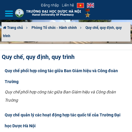
Đăng nhập
Liên hệ
Trang chủ
Phòng Tổ chức - Hành chính
Quy chế, quy định, quy
trình
GIỚI THIỆU
CƠ CẤU TỔ CHỨC
Quy chế, quy định, quy trình
TUYỂN SINH
Quy chế phối hợp công tác giữa Ban Giám hiệu và Công đoàn
ĐÀO TẠO
Trường
Quy chế phối hợp công tác giữa Ban Giám hiệu và Công đoàn
ĐẢM BẢO CHẤT LƯỢNG
Trường
KHOA HỌC CÔNG NGHỆ
Quy chế quản lý các hoạt động hợp tác quốc tế của Trường Đại
HTQT
học Dược Hà Nội