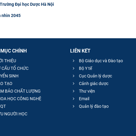
 Trường Đại học Dược Hà Nội
m nhìn 2045
 MỤC CHÍNH
LIÊN KẾT
ỚI THIỆU
Bộ Giáo dục và Đào tạo
 CẤU TỔ CHỨC
Bộ Y tế
YỂN SINH
Cục Quản lý dược
O TẠO
Cảnh giác dược
M BẢO CHẤT LƯỢNG
Thư viện
OA HỌC CÔNG NGHỆ
Email
QT
Quản lý đào tạo
̣U NGƯỜI HỌC