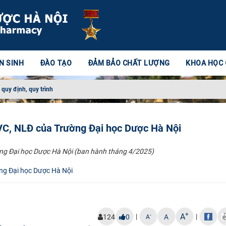
N SINH
ĐÀO TẠO
ĐẢM BẢO CHẤT LƯỢNG
KHOA HỌC
 quy định, quy trình
 VC, NLĐ của Trường Đại học Dược Hà Nội
ờng Đại học Dược Hà Nội (ban hành tháng 4/2025)
ờng Đại học Dược Hà Nội
+
A
|
|
-
124
0
A
A