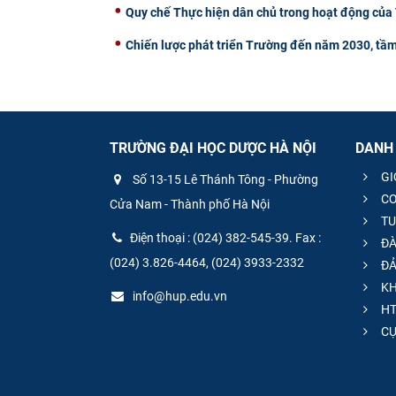
Quy chế Thực hiện dân chủ trong hoạt động của
Chiến lược phát triển Trường đến năm 2030, tầ
TRƯỜNG ĐẠI HỌC DƯỢC HÀ NỘI
DANH
GI
Số 13-15 Lê Thánh Tông - Phường
CƠ
Cửa Nam - Thành phố Hà Nội
TU
Điện thoại : (024) 382-545-39. Fax :
ĐÀ
(024) 3.826-4464, (024) 3933-2332
ĐẢ
KH
info@hup.edu.vn
HT
CƯ