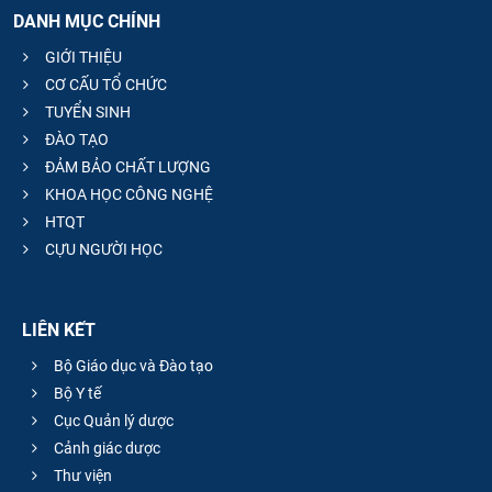
DANH MỤC CHÍNH
GIỚI THIỆU
CƠ CẤU TỔ CHỨC
TUYỂN SINH
ĐÀO TẠO
ĐẢM BẢO CHẤT LƯỢNG
KHOA HỌC CÔNG NGHỆ
HTQT
CỰU NGƯỜI HỌC
LIÊN KẾT
Bộ Giáo dục và Đào tạo
Bộ Y tế
Cục Quản lý dược
Cảnh giác dược
Thư viện