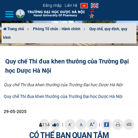
Đăng nhập
Liên hệ
Trang chủ
Phòng Tổ chức - Hành chính
Quy chế, quy định, quy
trình
GIỚI THIỆU
CƠ CẤU TỔ CHỨC
Quy chế Thi đua khen thưởng của Trường Đại
học Dược Hà Nội
TUYỂN SINH
Quy chế Thi đua khen thưởng của Trường Đại học Dược Hà Nội
ĐÀO TẠO
Quy chế Thi đua khen thưởng của Trường Đại học Dược Hà Nội
ĐẢM BẢO CHẤT LƯỢNG
29-05-2025
KHOA HỌC CÔNG NGHỆ
+
A
|
|
-
114
0
A
A
HTQT
CÓ THỂ BẠN QUAN TÂM