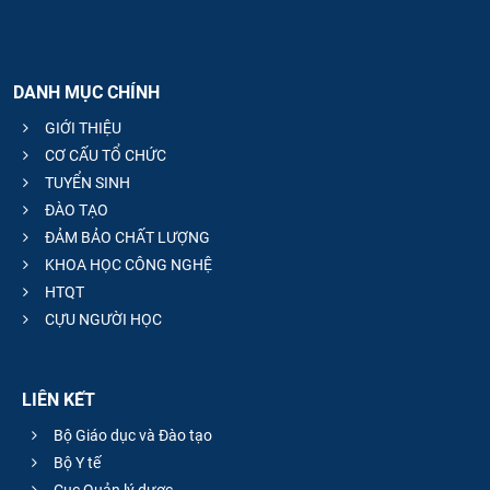
DANH MỤC CHÍNH
GIỚI THIỆU
CƠ CẤU TỔ CHỨC
TUYỂN SINH
ĐÀO TẠO
ĐẢM BẢO CHẤT LƯỢNG
KHOA HỌC CÔNG NGHỆ
HTQT
CỰU NGƯỜI HỌC
LIÊN KẾT
Bộ Giáo dục và Đào tạo
Bộ Y tế