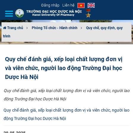
Đăng nhập
Liên hệ
Trang chủ
Phòng Tổ chức - Hành chính
Quy chế, quy định, quy
trình
GIỚI THIỆU
CƠ CẤU TỔ CHỨC
Quy chế đánh giá, xếp loại chất lượng đơn vị
và viên chức, người lao động Trường Đại học
TUYỂN SINH
Dược Hà Nội
ĐÀO TẠO
Quy chế đánh giá, xếp loại chất lượng đơn vị và viên chức, người lao
ĐẢM BẢO CHẤT LƯỢNG
động Trường Đại học Dược Hà Nội
Quy chế đánh giá, xếp loại chất lượng đơn vị và viên chức, người lao
KHOA HỌC CÔNG NGHỆ
động Trường Đại học Dược Hà Nội
HTQT
29-05-2025