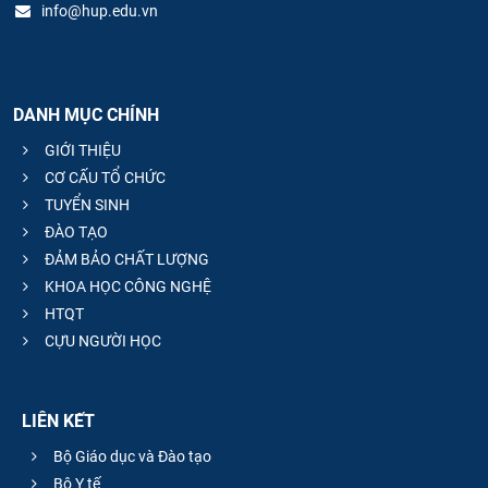
info@hup.edu.vn
DANH MỤC CHÍNH
GIỚI THIỆU
CƠ CẤU TỔ CHỨC
TUYỂN SINH
ĐÀO TẠO
ĐẢM BẢO CHẤT LƯỢNG
KHOA HỌC CÔNG NGHỆ
HTQT
CỰU NGƯỜI HỌC
LIÊN KẾT
Bộ Giáo dục và Đào tạo
Bộ Y tế