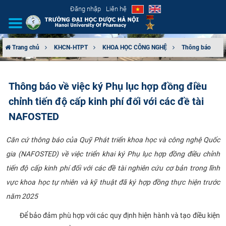
Đăng nhập
Liên hệ
Trang chủ
KHCN-HTPT
KHOA HỌC CÔNG NGHỆ
Thông báo
GIỚI THIỆU
Thông báo về việc ký Phụ lục hợp đồng điều
CƠ CẤU TỔ CHỨC
chỉnh tiến độ cấp kinh phí đối với các đề tài
TUYỂN SINH
NAFOSTED
ĐÀO TẠO
Căn cứ thông báo của Quỹ Phát triển khoa học và công nghệ Quốc
gia (NAFOSTED) về việc triển khai ký Phụ lục hợp đồng điều chỉnh
ĐẢM BẢO CHẤT LƯỢNG
tiến độ cấp kinh phí đối với các đề tài nghiên cứu cơ bản trong lĩnh
vực khoa học tự nhiên và kỹ thuật đã ký hợp đồng thực hiện trước
KHOA HỌC CÔNG NGHỆ
năm 2025
HTQT
Để bảo đảm phù hợp với các quy định hiện hành và tạo điều kiện