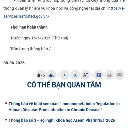
-
Hoàn thiện Phụ lục hợp đồng điện tử tới Quỹ thông qua Hệ
thống quản lý nhiệm vụ khoa học và công nghệ tại địa chỉ:
https://e-
services.nafosted.gov.vn/
Thời hạn hoàn thành
Trước ngày 15/6/2026 (Thứ Hai).
Trân trọng thông báo./.
08-06-2026
+
A
|
|
-
75
0
A
A
CÓ THỂ BẠN QUAN TÂM
Thông báo về buổi seminar: “Immunometabolic Regulation in
Human Disease: From Infection to Chronic Disease”
Thông báo số 3 - Hội nghị Khoa học Asean PharmNET 2026