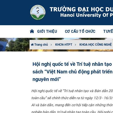
GIỚI THIỆU
CƠ CẤU TỔ CHỨC
TUYỂ
Trang chủ
KHCN-HTPT
KHOA HỌC CÔNG NGHỆ
Hội nghị quốc tế về Trí tuệ nhân tạ
sách “Việt Nam chủ động phát triển 
nguyên mới”
Hội nghị quốc tế về “Trí tuệ nhân tạo và Bán dẫn 20
toàn cầu” sẽ chính thức diễn ra từ ngày 12/3 - 16/3
AI và bán dẫn, mang đến cơ hội tiếp cận những thôn
nghiệp bán dẫn, trí tuệ nhân tạo toàn cầu. Hội nghị 