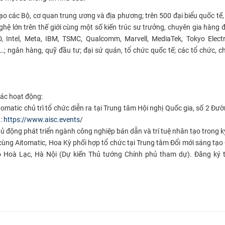
o các Bộ, cơ quan trung ương và địa phương; trên 500 đại biểu quốc tế,
ghệ lớn trên thế giới cùng một số kiến trúc sư trưởng, chuyên gia hàng 
 Intel, Meta, IBM, TSMC, Qualcomm, Marvell, MediaTek, Tokyo Elect
; ngân hàng, quỹ đầu tư; đại sứ quán, tổ chức quốc tế; các tổ chức, c
các hoạt động:
omatic chủ trì tổ chức diễn ra tại Trung tâm Hội nghị Quốc gia, số 2 Đ
g:
https://www.aisc.events/
ủ động phát triển ngành công nghiệp bán dẫn và trí tuệ nhân tạo trong 
cùng Aitomatic, Hoa Kỳ phối hợp tổ chức tại Trung tâm Đổi mới sáng tạo
Hoà Lạc, Hà Nội (Dự kiến Thủ tướng Chính phủ tham dự). Đăng ký tạ