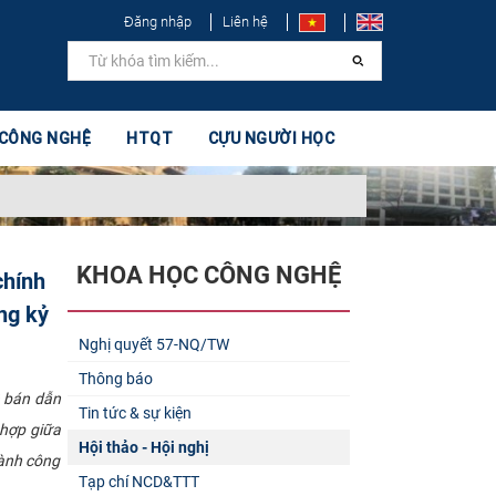
Đăng nhập
Liên hệ
 CÔNG NGHỆ
HTQT
CỰU NGƯỜI HỌC
KHOA HỌC CÔNG NGHỆ
chính
ng kỷ
Nghị quyết 57-NQ/TW
Thông báo
ệ bán dẫn
Tin tức & sự kiện
 hợp giữa
Hội thảo - Hội nghị
gành công
Tạp chí NCD&TTT