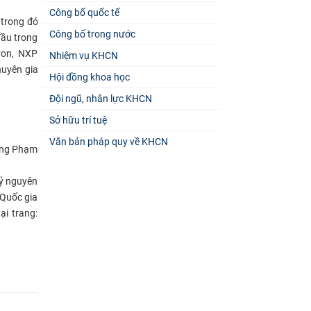
Công bố quốc tế
 trong đó
Công bố trong nước
đầu trong
ron, NXP
Nhiệm vụ KHCN
huyên gia
Hội đồng khoa học
Đội ngũ, nhân lực KHCN
Sở hữu trí tuệ
Văn bản pháp quy về KHCN
ường Phạm
kỷ nguyên
 Quốc gia
i trang: