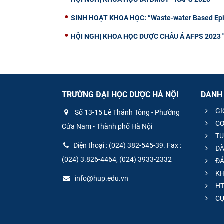
SINH HOẠT KHOA HỌC: “Waste-water Based Epid
HỘI NGHỊ KHOA HỌC DƯỢC CHÂU Á AFPS 2023 "Hợ
TRƯỜNG ĐẠI HỌC DƯỢC HÀ NỘI
DANH
GI
Số 13-15 Lê Thánh Tông - Phường
CƠ
Cửa Nam - Thành phố Hà Nội
TU
Điện thoại : (024) 382-545-39. Fax :
ĐÀ
(024) 3.826-4464, (024) 3933-2332
ĐẢ
KH
info@hup.edu.vn
HT
CƯ