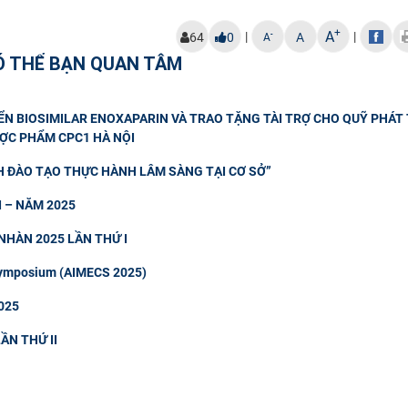
+
A
|
|
-
64
0
A
A
Ó THỂ BẠN QUAN TÂM
ỂN BIOSIMILAR ENOXAPARIN VÀ TRAO TẶNG TÀI TRỢ CHO QUỸ PHÁT 
ỢC PHẨM CPC1 HÀ NỘI
H ĐÀO TẠO THỰC HÀNH LÂM SÀNG TẠI CƠ SỞ”
 – NĂM 2025
NHÀN 2025 LẦN THỨ I
 Symposium (AIMECS 2025)
025
ẦN THỨ II