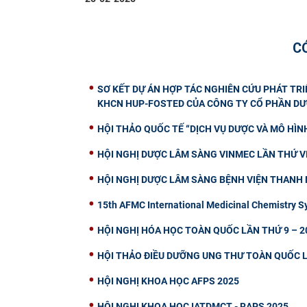
C
SƠ KẾT DỰ ÁN HỢP TÁC NGHIÊN CỨU PHÁT TRI
KHCN HUP-FOSTED CỦA CÔNG TY CỔ PHẦN DƯ
HỘI THẢO QUỐC TẾ “DỊCH VỤ DƯỢC VÀ MÔ HÌN
HỘI NGHỊ DƯỢC LÂM SÀNG VINMEC LẦN THỨ VI
HỘI NGHỊ DƯỢC LÂM SÀNG BỆNH VIỆN THANH 
15th AFMC International Medicinal Chemistry
HỘI NGHỊ HÓA HỌC TOÀN QUỐC LẦN THỨ 9 – 2
HỘI THẢO ĐIỀU DƯỠNG UNG THƯ TOÀN QUỐC L
HỘI NGHỊ KHOA HỌC AFPS 2025
HỘI NGHỊ KHOA HỌC IATDMCT - RAPS 2025