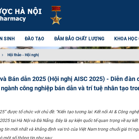
N SINH
ĐÀO TẠO
ĐẢM BẢO CHẤT LƯỢNG
KHOA HỌC
Hội thảo - Hội nghị
o và Bán dẫn 2025 (Hội nghị AISC 2025) - Diễn đàn 
ngành công nghiệp bán dẫn và trí tuệ nhân tạo tro
25” được tổ chức với chủ đề: “Kiến tạo tương lai: Kết nối AI & Công ngh
/2025 tại Hà Nội và Đà Nẵng. Đây là sự kiện quốc tế quan trọng về sự kết
g tin mới nhất và khẳng định vai trò của Việt Nam trong chuỗi giá trị n
có một số thông tin như sau: