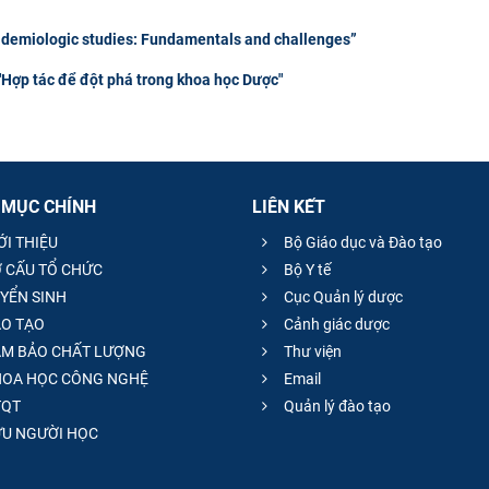
emiologic studies: Fundamentals and challenges”
p tác để đột phá trong khoa học Dược"
 MỤC CHÍNH
LIÊN KẾT
ỚI THIỆU
Bộ Giáo dục và Đào tạo
 CẤU TỔ CHỨC
Bộ Y tế
YỂN SINH
Cục Quản lý dược
O TẠO
Cảnh giác dược
M BẢO CHẤT LƯỢNG
Thư viện
OA HỌC CÔNG NGHỆ
Email
QT
Quản lý đào tạo
̣U NGƯỜI HỌC