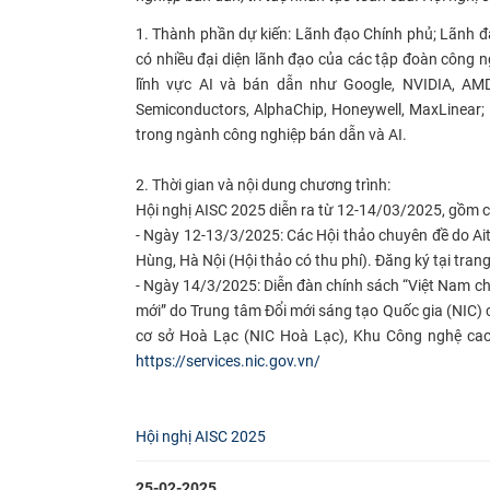
1. Thành phần dự kiến: Lãnh đạo Chính phủ; Lãnh đạ
có nhiều đại diện lãnh đạo của các tập đoàn công n
lĩnh vực AI và bán dẫn như Google, NVIDIA, AMD,
Semiconductors, AlphaChip, Honeywell, MaxLinear; …
trong ngành công nghiệp bán dẫn và AI.
2. Thời gian và nội dung chương trình:
Hội nghị AISC 2025 diễn ra từ 12-14/03/2025, gồm 
- Ngày 12-13/3/2025: Các Hội thảo chuyên đề do Ait
Hùng, Hà Nội (Hội thảo có thu phí). Đăng ký tại tran
- Ngày 14/3/2025: Diễn đàn chính sách “Việt Nam ch
mới” do Trung tâm Đổi mới sáng tạo Quốc gia (NIC) 
cơ sở Hoà Lạc (NIC Hoà Lạc), Khu Công nghệ cao 
https://services.nic.gov.vn/
Hội nghị AISC 2025
25-02-2025