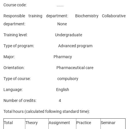
Course code: ......
CỰU NGƯỜI HỌC
Responsible training department: Biochemistry Collaborative
department: None
Training level: Undergraduate
Type of program: Advanced program
Major: Pharmacy
Orientation: Pharmaceutical care
Type of course: compulsory
Language: English
Number of credits: 4
Total hours (calculated following standard time):
Total
Theory
Assignment
Practice
Seminar