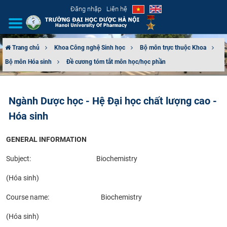
Đăng nhập
Liên hệ
Trang chủ
Khoa Công nghệ Sinh học
Bộ môn trực thuộc Khoa
Bộ môn Hóa sinh
Đề cương tóm tắt môn học/học phần
GIỚI THIỆU
CƠ CẤU TỔ CHỨC
Ngành Dược học - Hệ Đại học chất lượng cao -
Hóa sinh
TUYỂN SINH
GENERAL INFORMATION
ĐÀO TẠO
Subject: Biochemistry
ĐẢM BẢO CHẤT LƯỢNG
(Hóa sinh)
KHOA HỌC CÔNG NGHỆ
Course name: Biochemistry
HTQT
(Hóa sinh)