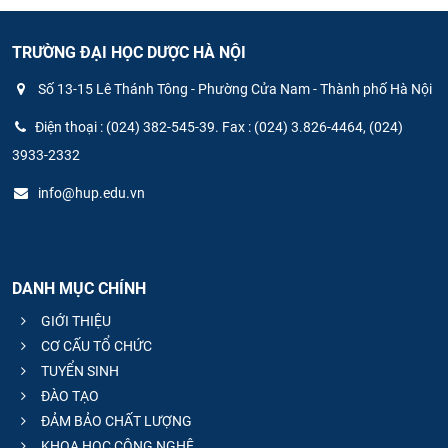
TRƯỜNG ĐẠI HỌC DƯỢC HÀ NỘI
Số 13-15 Lê Thánh Tông - Phường Cửa Nam - Thành phố Hà Nội
Điện thoại : (024) 382-545-39. Fax : (024) 3.826-4464, (024)
3933-2332
info@hup.edu.vn
DANH MỤC CHÍNH
GIỚI THIỆU
CƠ CẤU TỔ CHỨC
TUYỂN SINH
ĐÀO TẠO
ĐẢM BẢO CHẤT LƯỢNG
KHOA HỌC CÔNG NGHỆ