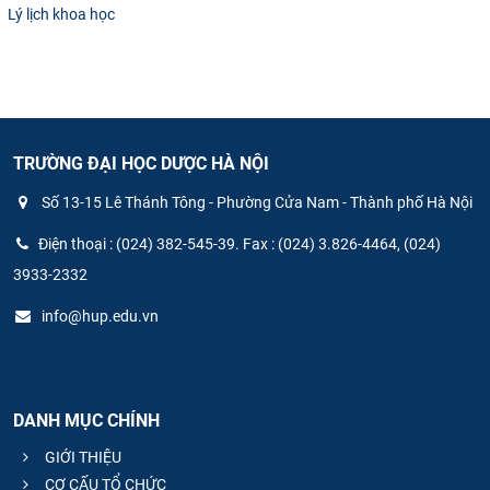
Lý lịch khoa học
TRƯỜNG ĐẠI HỌC DƯỢC HÀ NỘI
Số 13-15 Lê Thánh Tông - Phường Cửa Nam - Thành phố Hà Nội
Điện thoại : (024) 382-545-39. Fax : (024) 3.826-4464, (024)
3933-2332
info@hup.edu.vn
DANH MỤC CHÍNH
GIỚI THIỆU
CƠ CẤU TỔ CHỨC