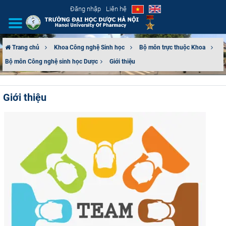
Đăng nhập
Liên hệ
Trang chủ
Khoa Công nghệ Sinh học
Bộ môn trực thuộc Khoa
Bộ môn Công nghệ sinh học Dược​
Giới thiệu
GIỚI THIỆU
CƠ CẤU TỔ CHỨC
Giới thiệu
TUYỂN SINH
ĐÀO TẠO
ĐẢM BẢO CHẤT LƯỢNG
KHOA HỌC CÔNG NGHỆ
HTQT