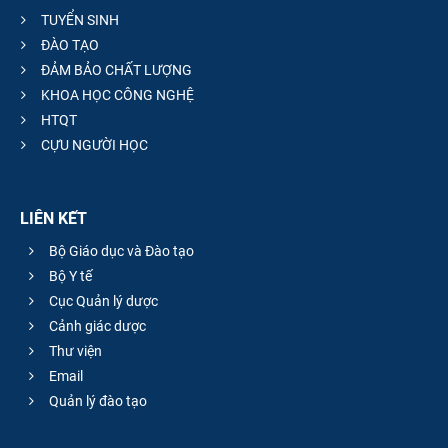
TUYỂN SINH
ĐÀO TẠO
ĐẢM BẢO CHẤT LƯỢNG
KHOA HỌC CÔNG NGHỆ
HTQT
CỰU NGƯỜI HỌC
LIÊN KẾT
Bộ Giáo dục và Đào tạo
Bộ Y tế
Cục Quản lý dược
Cảnh giác dược
Thư viện
Email
Quản lý đào tạo