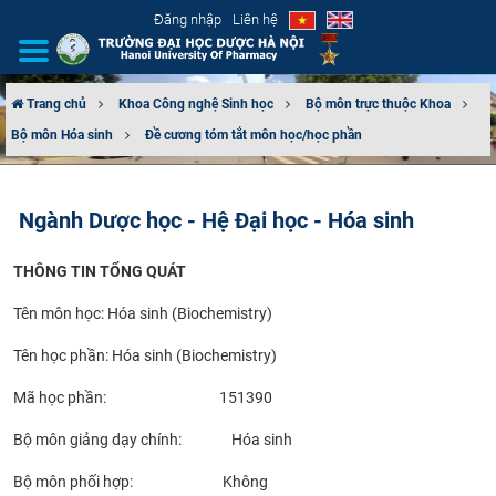
Đăng nhập
Liên hệ
Trang chủ
Khoa Công nghệ Sinh học
Bộ môn trực thuộc Khoa
Bộ môn Hóa sinh
Đề cương tóm tắt môn học/học phần
GIỚI THIỆU
CƠ CẤU TỔ CHỨC
Ngành Dược học - Hệ Đại học - Hóa sinh
TUYỂN SINH
THÔNG TIN TỔNG QUÁT
ĐÀO TẠO
Tên môn học: Hóa sinh (Biochemistry)
Tên học phần: Hóa sinh (Biochemistry)
ĐẢM BẢO CHẤT LƯỢNG
Mã học phần: 151390
KHOA HỌC CÔNG NGHỆ
Bộ môn giảng dạy chính: Hóa sinh
HTQT
Bộ môn phối hợp: Không