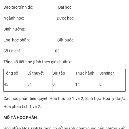
CỰU NGƯỜI HỌC
Đào tạo trình độ: Đại học
Ngành học: Dược học
Định hướng:
Loại học phần: Bắt buộc
Số tín chỉ: 03
Tổng số tiết học (tính theo giờ chuẩn):
Tổng số
Lý thuyết
Bài tập
Thực hành
Seminar
45
31
0
14
0
Các học phần tiên quyết: Hóa hữu cơ 1 và 2, Sinh học, Hóa lý dược,
Hóa phân tích 1 và 2.
MÔ TẢ HỌC PHẦN
Học phần Hóa sinh là môn cơ sở ngành nhằm cung cấp những kiến