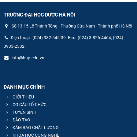
TRƯỜNG ĐẠI HỌC DƯỢC HÀ NỘI
Số 13-15 Lê Thánh Tông - Phường Cửa Nam - Thành phố Hà Nội
Điện thoại : (024) 382-545-39. Fax : (024) 3.826-4464, (024)
3933-2332
info@hup.edu.vn
DANH MỤC CHÍNH
GIỚI THIỆU
CƠ CẤU TỔ CHỨC
TUYỂN SINH
ĐÀO TẠO
ĐẢM BẢO CHẤT LƯỢNG
KHOA HỌC CÔNG NGHỆ