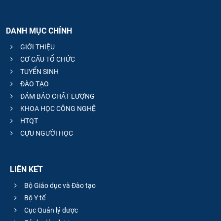
DANH MỤC CHÍNH
GIỚI THIỆU
CƠ CẤU TỔ CHỨC
TUYỂN SINH
ĐÀO TẠO
ĐẢM BẢO CHẤT LƯỢNG
KHOA HỌC CÔNG NGHỆ
HTQT
CỰU NGƯỜI HỌC
LIÊN KẾT
Bộ Giáo dục và Đào tạo
Bộ Y tế
Cục Quản lý dược