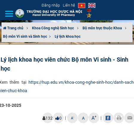
Đăng nhập
Liên hệ
Trang chủ
Khoa Công nghệ Sinh học
Bộ môn trực thuộc Khoa
Bộ môn Vi​ sinh và Sinh học
Lý lịch khoa học
GIỚI THIỆU
CƠ CẤU TỔ CHỨC
Lý lịch khoa học viên chức Bộ môn Vi sinh - Sinh
học
TUYỂN SINH
Xem thêm tại
https://hup.edu.vn/khoa-cong-nghe-sinh-hoc/danh-sach
ĐÀO TẠO
vien-chuc-khoa
ĐẢM BẢO CHẤT LƯỢNG
23-10-2025
KHOA HỌC CÔNG NGHỆ
+
A
|
|
-
132
0
A
A
HTQT