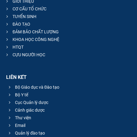
GIỚI THIỆU
CƠ CẤU TỔ CHỨC
TUYỂN SINH
ĐÀO TẠO
ĐẢM BẢO CHẤT LƯỢNG
KHOA HỌC CÔNG NGHỆ
HTQT
CỰU NGƯỜI HỌC
LIÊN KẾT
Bộ Giáo dục và Đào tạo
Bộ Y tế
Cục Quản lý dược
Cảnh giác dược
Thư viện
Email
Quản lý đào tạo