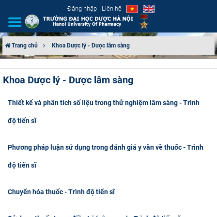
Đăng nhập
Liên hệ
Trang chủ
Khoa Dược lý - Dược lâm sàng
GIỚI THIỆU
Khoa Dược lý - Dược lâm sàng
CƠ CẤU TỔ CHỨC
Thiết kế và phân tích số liệu trong thử nghiệm lâm sàng - Trình
TUYỂN SINH
độ tiến sĩ
ĐÀO TẠO
Phương pháp luận sử dụng trong đánh giá y văn về thuốc - Trình
ĐẢM BẢO CHẤT LƯỢNG
độ tiến sĩ
KHOA HỌC CÔNG NGHỆ
Chuyển hóa thuốc - Trình độ tiến sĩ
HTQT