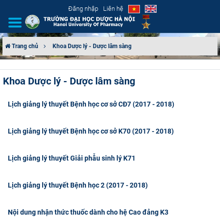
Đăng nhập
Liên hệ
Trang chủ
Khoa Dược lý - Dược lâm sàng
GIỚI THIỆU
Khoa Dược lý - Dược lâm sàng
CƠ CẤU TỔ CHỨC
Lịch giảng lý thuyết Bệnh học cơ sở CĐ7 (2017 - 2018)
TUYỂN SINH
Lịch giảng lý thuyết Bệnh học cơ sở K70 (2017 - 2018)
ĐÀO TẠO
Lịch giảng lý thuyết Giải phẫu sinh lý K71
ĐẢM BẢO CHẤT LƯỢNG
KHOA HỌC CÔNG NGHỆ
Lịch giảng lý thuyết Bệnh học 2 (2017 - 2018)
HTQT
Nội dung nhận thức thuốc dành cho hệ Cao đảng K3