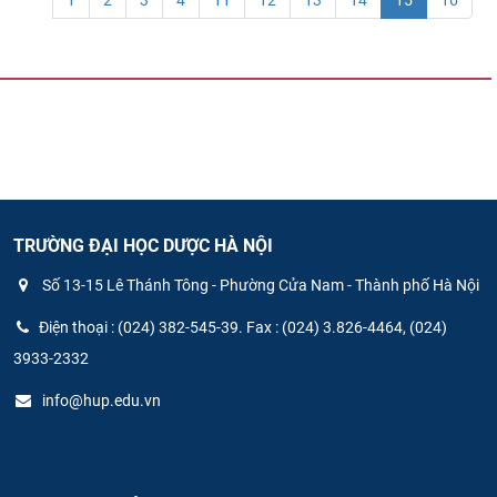
1
2
3
4
11
12
13
14
15
16
TRƯỜNG ĐẠI HỌC DƯỢC HÀ NỘI
Số 13-15 Lê Thánh Tông - Phường Cửa Nam - Thành phố Hà Nội
Điện thoại : (024) 382-545-39. Fax : (024) 3.826-4464, (024)
3933-2332
info@hup.edu.vn