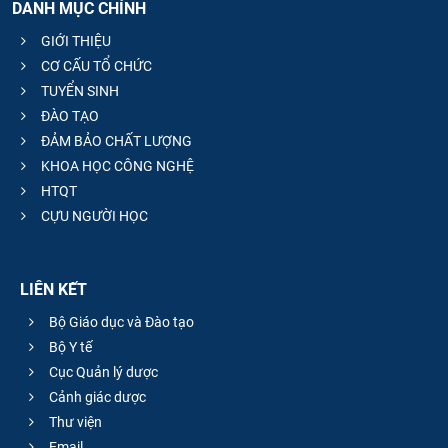
DANH MỤC CHÍNH
GIỚI THIỆU
CƠ CẤU TỔ CHỨC
TUYỂN SINH
ĐÀO TẠO
ĐẢM BẢO CHẤT LƯỢNG
KHOA HỌC CÔNG NGHỆ
HTQT
CỰU NGƯỜI HỌC
LIÊN KẾT
Bộ Giáo dục và Đào tạo
Bộ Y tế
Cục Quản lý dược
Cảnh giác dược
Thư viện
Email