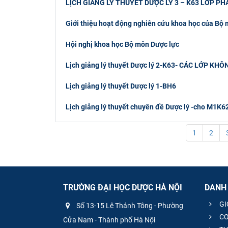
LỊCH GIẢNG LÝ THUYẾT DƯỢC LÝ 3 – K63 LỚP P
Giới thiệu hoạt động nghiên cứu khoa học của Bộ
Hội nghị khoa học Bộ môn Dược lực
Lịch giảng lý thuyết Dược lý 2-K63- CÁC LỚP K
​Lịch giảng lý thuyết Dược lý 1-BH6
Lịch giảng lý thuyết chuyên đề Dược lý -cho M1K6
1
2
TRƯỜNG ĐẠI HỌC DƯỢC HÀ NỘI
DANH
GI
Số 13-15 Lê Thánh Tông - Phường
CƠ
Cửa Nam - Thành phố Hà Nội