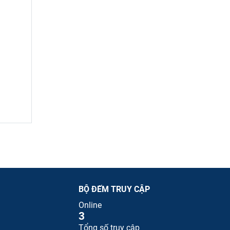
BỘ ĐẾM TRUY CẬP
Online
3
Tổng số truy cập