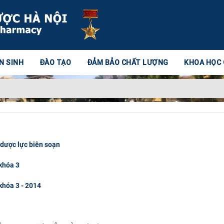
N SINH
ĐÀO TẠO
ĐẢM BẢO CHẤT LƯỢNG
KHOA HỌC
 dược lực biên soạn
khóa 3
hóa 3 - 2014