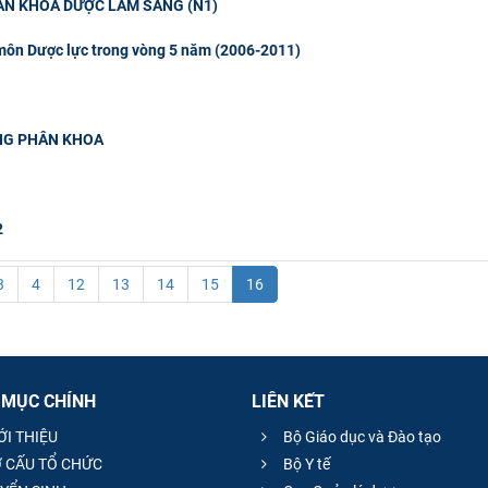
HÂN KHOA DƯỢC LÂM SÀNG (N1)
 môn Dược lực trong vòng 5 năm (2006-2011)
HÔNG PHÂN KHOA
2
3
4
12
13
14
15
16
 MỤC CHÍNH
LIÊN KẾT
ỚI THIỆU
Bộ Giáo dục và Đào tạo
 CẤU TỔ CHỨC
Bộ Y tế