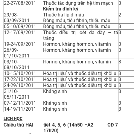
22-27/08/2011
Thuốc tác dụng trên hệ tim mạch
3
CỰU NGƯỜI HỌC
Kiểm tra định kỳ
29/08-
Thuốc hạ lipid máu
2
03/09/2011
Đông máu, tiêu fibrin, thiếu máu
1
05-10/09/2011
Đông máu, tiêu fibrin, thiếu máu
3
12-17/09/2011
Thuốc điều trị loét dạ dày – tá
3
tràng
19-24/09/2011
Hormon, kháng hormon, vitamin
3
26/09-
Hormon, kháng hormon, vitamin
3
01/10/2011
03/10-
Hormon, kháng hormon, vitamin
3
08/10/2011
*
10-15/10/2011
Hóa trị liệu
và thuốc điều trị khối u
3
*
17-22/10/2011
Hóa trị liệu
và thuốc điều trị khối u
3
*
24-29/10/2011
Hóa trị liệu
và thuốc điều trị khối u
3
31/10-
Kháng sinh
3
05/11/2011
07-12/11/2011
Kháng sinh
3
14-19/11/2011
Kháng sinh
3
LỊCH HỌC
Chiều thứ HAI
tiết 4, 5, 6 (14h50 –
A2
GĐ 7
17h20)