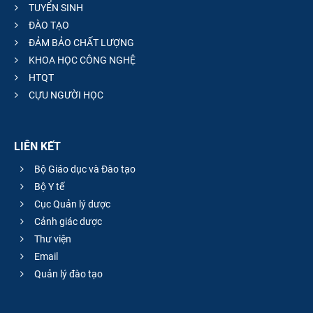
TUYỂN SINH
ĐÀO TẠO
ĐẢM BẢO CHẤT LƯỢNG
KHOA HỌC CÔNG NGHỆ
HTQT
CỰU NGƯỜI HỌC
LIÊN KẾT
Bộ Giáo dục và Đào tạo
Bộ Y tế
Cục Quản lý dược
Cảnh giác dược
Thư viện
Email
Quản lý đào tạo