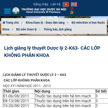
Đăng nhập
Liên hệ
Trang chủ
Khoa Dược lý - Dược lâm sàng
Bộ môn/đơn vị trực thuộc
Khoa
Bộ môn Dược lý
Thông báo, lịch giảng
GIỚI THIỆU
CƠ CẤU TỔ CHỨC
Lịch giảng lý thuyết Dược lý 2-K63- CÁC LỚP
KHÔNG PHÂN KHOA
TUYỂN SINH
ĐÀO TẠO
LỊCH GIẢNG LÝ THUYẾT DƯỢC LÝ 2 – K63
ĐẢM BẢO CHẤT LƯỢNG
CÁC LỚP KHÔNG PHÂN KHOA
HỌC KỲ I NĂM HỌC 2011 - 2012
KHOA HỌC CÔNG NGHỆ
Thời gian
Nội dung
Số tiết
01-06/08/2011
Thuốc tác dụng trên hệ tim mạch
3
08-13/08/2011
Thuốc tác dụng trên hệ tim mạch
3
HTQT
15-20/08/2011
Thuốc tác dụng trên hệ tim mạch
3