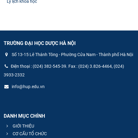
Lý lịch khoa học
TRƯỜNG ĐẠI HỌC DƯỢC HÀ NỘI
Số 13-15 Lê Thánh Tông - Phường Cửa Nam - Thành phố Hà Nội
Điện thoại : (024) 382-545-39. Fax : (024) 3.826-4464, (024)
3933-2332
info@hup.edu.vn
DANH MỤC CHÍNH
GIỚI THIỆU
CƠ CẤU TỔ CHỨC