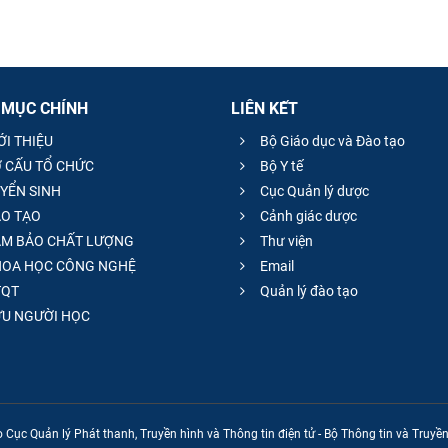
 MỤC CHÍNH
LIÊN KẾT
ỚI THIỆU
Bộ Giáo dục và Đào tạo
 CẤU TỔ CHỨC
Bộ Y tế
YỂN SINH
Cục Quản lý dược
O TẠO
Cảnh giác dược
M BẢO CHẤT LƯỢNG
Thư viện
OA HỌC CÔNG NGHỆ
Email
QT
Quản lý đào tạo
̣U NGƯỜI HỌC
 Cục Quản lý Phát thanh, Truyền hình và Thông tin điện tử - Bộ Thông tin và Truy