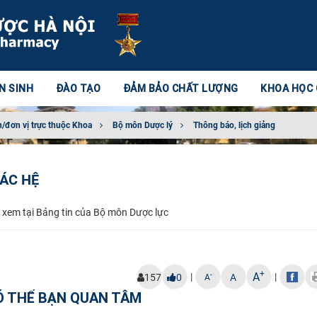
N SINH
ĐÀO TẠO
ĐẢM BẢO CHẤT LƯỢNG
KHOA HỌC
/đơn vị trực thuộc Khoa
Bộ môn Dược lý
Thông báo, lịch giảng
CÁC HỆ
ên xem tại Bảng tin của Bộ môn Dược lực
+
A
|
|
-
157
0
A
A
Ó THỂ BẠN QUAN TÂM