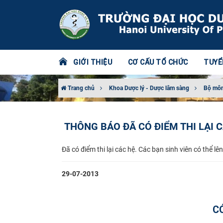
GIỚI THIỆU
CƠ CẤU TỔ CHỨC
TUYỂ
Trang chủ
Khoa Dược lý - Dược lâm sàng
Bộ môn
THÔNG BÁO ĐÃ CÓ ĐIỂM THI LẠI 
Đã có điểm thi lại các hệ. Các bạn sinh viên có thể l
29-07-2013
C