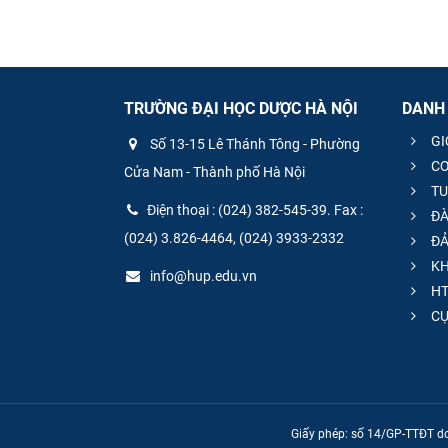
TRƯỜNG ĐẠI HỌC DƯỢC HÀ NỘI
DANH
GI
Số 13-15 Lê Thánh Tông - Phường
CƠ
Cửa Nam - Thành phố Hà Nội
TU
Điện thoại : (024) 382-545-39. Fax :
ĐÀ
(024) 3.826-4464, (024) 3933-2332
ĐẢ
KH
info@hup.edu.vn
HT
CƯ
Giấy phép: số 14/GP-TTĐT do