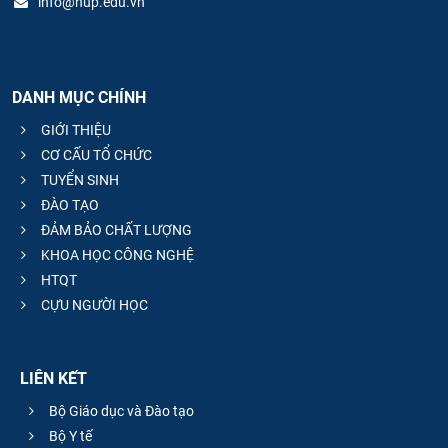
info@hup.edu.vn
DANH MỤC CHÍNH
GIỚI THIỆU
CƠ CẤU TỔ CHỨC
TUYỂN SINH
ĐÀO TẠO
ĐẢM BẢO CHẤT LƯỢNG
KHOA HỌC CÔNG NGHỆ
HTQT
CỰU NGƯỜI HỌC
LIÊN KẾT
Bộ Giáo dục và Đào tạo
Bộ Y tế