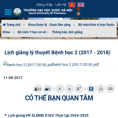
Đăng nhập
Liên hệ
Trang chủ
Khoa Dược lý - Dược lâm sàng
Bộ môn/đơn vị trực thuộc
Khoa
Bộ môn Y học cơ sở​
Thông báo, lịch giảng
GIỚI THIỆU
CƠ CẤU TỔ CHỨC
Lịch giảng lý thuyết Bệnh học 2 (2017 - 2018)
TUYỂN SINH
benh hoc 2 (2017-2018).pdf
ĐÀO TẠO
11-08-2017
ĐẢM BẢO CHẤT LƯỢNG
+
A
|
|
-
32
0
A
A
CÓ THỂ BẠN QUAN TÂM
KHOA HỌC CÔNG NGHỆ
HTQT
Lịch giảng HP SLBMD S1K2-Thực tập 2024-2025