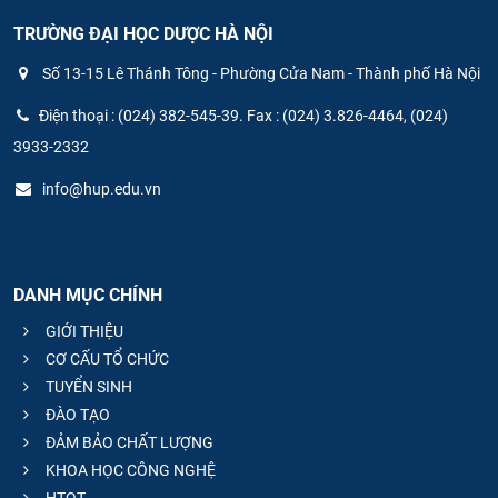
TRƯỜNG ĐẠI HỌC DƯỢC HÀ NỘI
Số 13-15 Lê Thánh Tông - Phường Cửa Nam - Thành phố Hà Nội
Điện thoại : (024) 382-545-39. Fax : (024) 3.826-4464, (024)
3933-2332
info@hup.edu.vn
DANH MỤC CHÍNH
GIỚI THIỆU
CƠ CẤU TỔ CHỨC
TUYỂN SINH
ĐÀO TẠO
ĐẢM BẢO CHẤT LƯỢNG
KHOA HỌC CÔNG NGHỆ