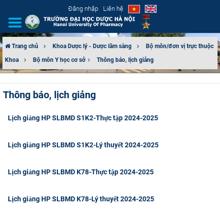
Đăng nhập
Liên hệ
Trang chủ
Khoa Dược lý - Dược lâm sàng
Bộ môn/đơn vị trực thuộc
Khoa
Bộ môn Y học cơ sở​
Thông báo, lịch giảng
GIỚI THIỆU
CƠ CẤU TỔ CHỨC
Thông báo, lịch giảng
TUYỂN SINH
Lịch giảng HP SLBMD S1K2-Thực tập 2024-2025
ĐÀO TẠO
Lịch giảng HP SLBMD S1K2-Lý thuyết 2024-2025
ĐẢM BẢO CHẤT LƯỢNG
Lịch giảng HP SLBMD K78-Thực tập 2024-2025
KHOA HỌC CÔNG NGHỆ
Lịch giảng HP SLBMD K78-Lý thuyết 2024-2025
HTQT