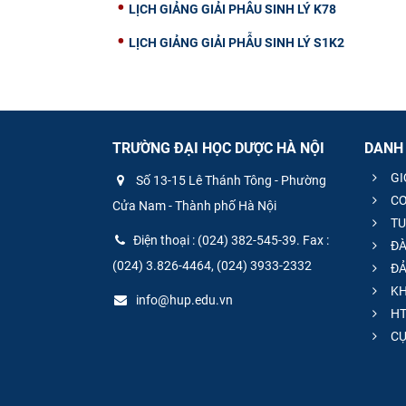
LỊCH GIẢNG GIẢI PHẪU SINH LÝ K78
LỊCH GIẢNG GIẢI PHẪU SINH LÝ S1K2
TRƯỜNG ĐẠI HỌC DƯỢC HÀ NỘI
DANH
GI
Số 13-15 Lê Thánh Tông - Phường
CƠ
Cửa Nam - Thành phố Hà Nội
TU
Điện thoại : (024) 382-545-39. Fax :
ĐÀ
(024) 3.826-4464, (024) 3933-2332
ĐẢ
KH
info@hup.edu.vn
HT
CƯ