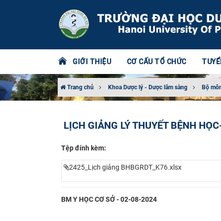
GIỚI THIỆU
CƠ CẤU TỔ CHỨC
TUYỂ
Trang chủ
Khoa Dược lý - Dược lâm sàng
Bộ môn
LỊCH GIẢNG LÝ THUYẾT BỆNH HỌC
Tệp đính kèm:
2425_Lịch giảng BHBGRDT_K76.xlsx
BM Y HỌC CƠ SỞ - 02-08-2024