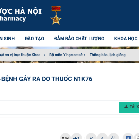
N SINH
ĐÀO TẠO
ĐẢM BẢO CHẤT LƯỢNG
KHOA HỌC
/đơn vị trực thuộc Khoa
Bộ môn Y học cơ sở​
Thông báo, lịch giảng
-BỆNH GÂY RA DO THUỐC N1K76
TẢI 
+
A
|
|
-
56
1
A
A