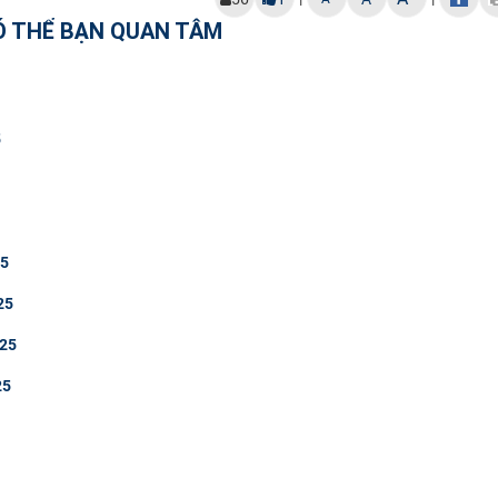
Ó THỂ BẠN QUAN TÂM
5
25
25
025
25