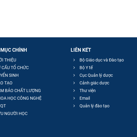
 MỤC CHÍNH
LIÊN KẾT
ỚI THIỆU
Bộ Giáo dục và Đào tạo
 CẤU TỔ CHỨC
Bộ Y tế
YỂN SINH
Cục Quản lý dược
O TẠO
Cảnh giác dược
M BẢO CHẤT LƯỢNG
Thư viện
OA HỌC CÔNG NGHỆ
Email
QT
Quản lý đào tạo
̣U NGƯỜI HỌC