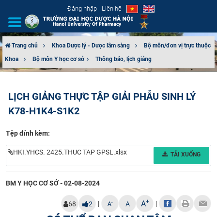
Đăng nhập
Liên hệ
Trang chủ
Khoa Dược lý - Dược lâm sàng
Bộ môn/đơn vị trực thuộc
Khoa
Bộ môn Y học cơ sở​
Thông báo, lịch giảng
GIỚI THIỆU
CƠ CẤU TỔ CHỨC
LỊCH GIẢNG THỰC TẬP GIẢI PHẪU SINH LÝ
K78-H1K4-S1K2
TUYỂN SINH
Tệp đính kèm:
ĐÀO TẠO
HKI.YHCS. 2425.THUC TAP GPSL.xlsx
TẢI XUỐNG
ĐẢM BẢO CHẤT LƯỢNG
KHOA HỌC CÔNG NGHỆ
BM Y HỌC CƠ SỞ - 02-08-2024
+
A
|
|
-
68
2
A
HTQT
A