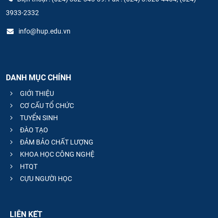
3933-2332
info@hup.edu.vn
DANH MỤC CHÍNH
GIỚI THIỆU
CƠ CẤU TỔ CHỨC
TUYỂN SINH
ĐÀO TẠO
ĐẢM BẢO CHẤT LƯỢNG
KHOA HỌC CÔNG NGHỆ
HTQT
CỰU NGƯỜI HỌC
LIÊN KẾT