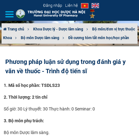
Đăng nhập
Liên hệ
Trang chủ
Khoa Dược lý - Dược lâm sàng
Bộ môn/đơn vị trực thuộc
Khoa
Bộ môn Dược lâm sàng
Đề cương tóm tắt môn học/học phần
GIỚI THIỆU
CƠ CẤU TỔ CHỨC
Phương pháp luận sử dụng trong đánh giá y
văn về thuốc - Trình độ tiến sĩ
TUYỂN SINH
1. Mã số học phần: TSDLS23
ĐÀO TẠO
2. Thời lượng: 2 tín chỉ
ĐẢM BẢO CHẤT LƯỢNG
Số giờ: 30 Lý thuyết: 30 Thực hành: 0 Seminar: 0
KHOA HỌC CÔNG NGHỆ
3. Bộ môn phụ trách:
HTQT
Bộ môn Dược lâm sàng.