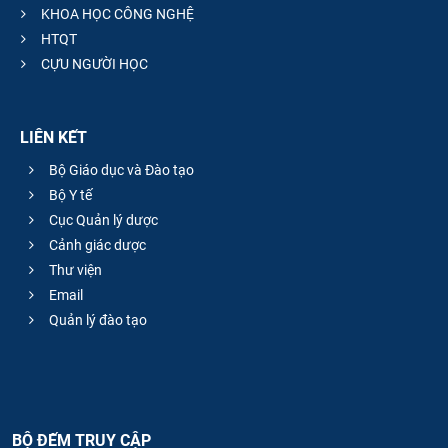
KHOA HỌC CÔNG NGHỆ
HTQT
CỰU NGƯỜI HỌC
LIÊN KẾT
Bộ Giáo dục và Đào tạo
Bộ Y tế
Cục Quản lý dược
Cảnh giác dược
Thư viện
Email
Quản lý đào tạo
BỘ ĐẾM TRUY CẬP