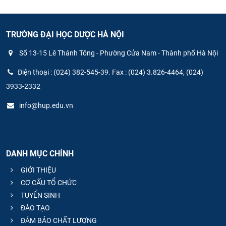
TRƯỜNG ĐẠI HỌC DƯỢC HÀ NỘI
Số 13-15 Lê Thánh Tông - Phường Cửa Nam - Thành phố Hà Nội
Điện thoại : (024) 382-545-39. Fax : (024) 3.826-4464, (024)
3933-2332
info@hup.edu.vn
DANH MỤC CHÍNH
GIỚI THIỆU
CƠ CẤU TỔ CHỨC
TUYỂN SINH
ĐÀO TẠO
ĐẢM BẢO CHẤT LƯỢNG