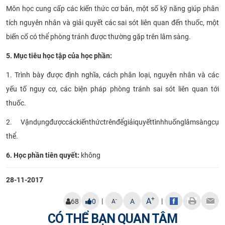
Môn học cung cấp các kiến thức cơ bản, một số kỹ năng giúp phân
CỰU NGƯỜI HỌC
tích nguyên nhân và giải quyết các sai sót liên quan đến thuốc, một
biến cố có thể phòng tránh được thường gặp trên lâm sàng.
5. Mục tiêu học tập của học phần:
1. Trình bày được định nghĩa, cách phân loại, nguyên nhân và các
yếu tố nguy cơ, các biện pháp phòng tránh sai sót liên quan tới
thuốc.
2. Vận
dụn
gđượccáckiếnt
h
ức
t
r
ên
đ
ể
g
iải
quy
ếttìnhh
uố
ngl
â
msàng
c
ụ
t
h
ể.
6. Học phần tiên quyết:
không​
28-11-2017
+
A
|
|
-
68
0
A
A
CÓ THỂ BẠN QUAN TÂM