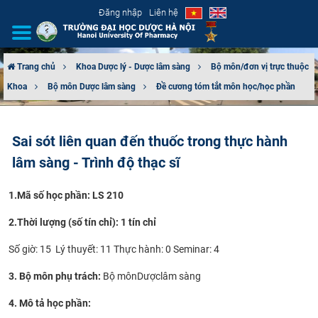
Đăng nhập
Liên hệ
Trang chủ
Khoa Dược lý - Dược lâm sàng
Bộ môn/đơn vị trực thuộc
Khoa
Bộ môn Dược lâm sàng
Đề cương tóm tắt môn học/học phần
GIỚI THIỆU
CƠ CẤU TỔ CHỨC
Sai sót liên quan đến thuốc trong thực hành
lâm sàng - Trình độ thạc sĩ
TUYỂN SINH
1.
Mã số học phần: LS 210
ĐÀO TẠO
2.
Thời lượng (số tín chỉ): 1 tín chỉ
ĐẢM BẢO CHẤT LƯỢNG
Số giờ: 15 Lý thuyết: 11 Thực hành: 0 Seminar: 4
KHOA HỌC CÔNG NGHỆ
3. Bộ môn phụ trách:
B
ộ
m
ô
n
D
ượclâm sàng
HTQT
4. Mô tả học phần: