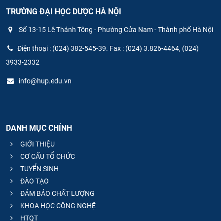
TRƯỜNG ĐẠI HỌC DƯỢC HÀ NỘI
Số 13-15 Lê Thánh Tông - Phường Cửa Nam - Thành phố Hà Nội
Điện thoại : (024) 382-545-39. Fax : (024) 3.826-4464, (024)
3933-2332
info@hup.edu.vn
DANH MỤC CHÍNH
GIỚI THIỆU
CƠ CẤU TỔ CHỨC
TUYỂN SINH
ĐÀO TẠO
ĐẢM BẢO CHẤT LƯỢNG
KHOA HỌC CÔNG NGHỆ
HTQT