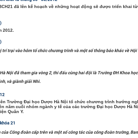
BCH21 đã lên kế hoạch về những hoạt động sẽ được triển khai từ
)
m 2012.
)
trí trại vào hôm tổ chức chương trình và một số thông báo khác về Hội t
 Hà Nội đã tham gia vòng 2, thi đấu cùng hai đội là Trường ĐH Khoa học
, và giành giải Nhì.
012
viên Trường Đại học Dược Hà Nội tổ chức chương trình hướng ng
ên năm cuối nhóm ngành y tế của các trường Đại học Dược Hà Nộ
iện Quân Y.
 khóa 21
ăm của Công đoàn cấp trên và một số công tác của công đoàn trường, Ba