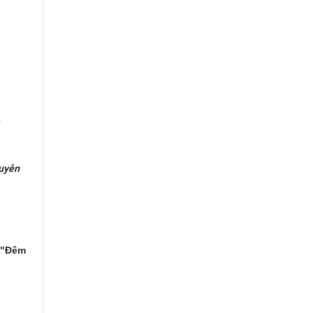
.
guyễn
 "Đêm