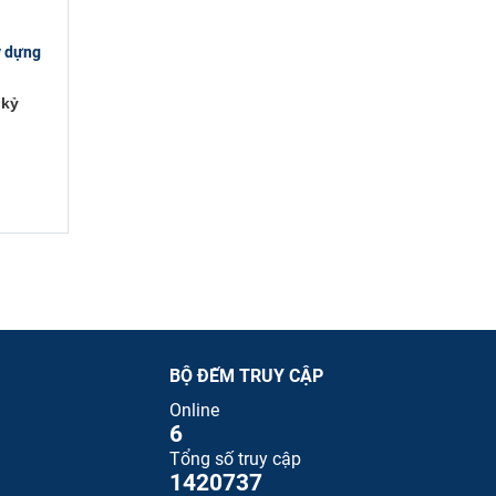
y dựng
 kỷ
BỘ ĐẾM TRUY CẬP
Online
6
Tổng số truy cập
1420737