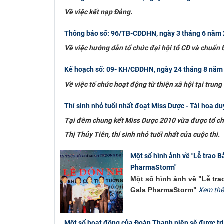
Về việc kết nạp Đảng.
Thông báo số: 96/TB-CDDHN, ngày 3 tháng 6 năm
Về việc hướng dẫn tổ chức đại hội tổ CĐ và chuẩn b
Kế hoạch số: 09- KH/CĐDHN, ngày 24 tháng 8 năm
Về việc tổ chức hoạt động từ thiện xã hội tại trun
Thí sinh nhỏ tuổi nhất đoạt Miss Dược - Tài hoa d
Tại đêm chung kết Miss Dược 2010 vừa được tổ chức
Thị Thủy Tiên, thí sinh nhỏ tuổi nhất của cuộc thi.
Một số hình ảnh về "Lễ trao 
PharmaStorm"
Một số hình ảnh về "Lễ tr
Gala PharmaStorm"
Xem th
Một số hoạt động của Đoàn Thanh niên sẽ được tri