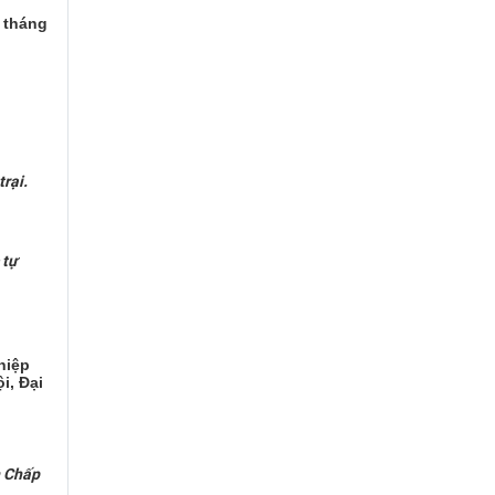
 tháng
rại.
 tự
hiệp
i, Đại
n Chấp