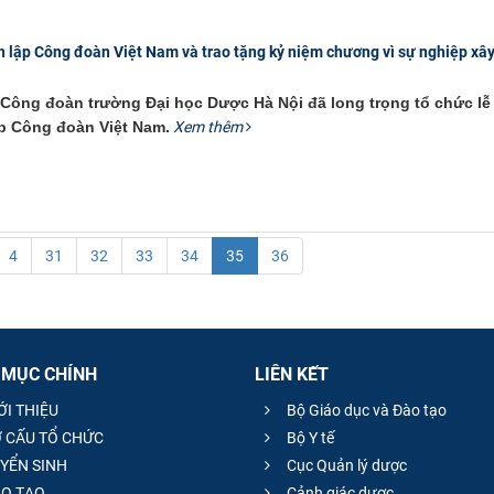
 lập Công đoàn Việt Nam và trao tặng kỷ niệm chương vì sự nghiệp xâ
 Công đoàn trường Đại học Dược Hà Nội đã long trọng tổ chức lễ
p Công đoàn Việt Nam.
Xem thêm
4
31
32
33
34
35
36
 MỤC CHÍNH
LIÊN KẾT
ỚI THIỆU
Bộ Giáo dục và Đào tạo
 CẤU TỔ CHỨC
Bộ Y tế
YỂN SINH
Cục Quản lý dược
O TẠO
Cảnh giác dược