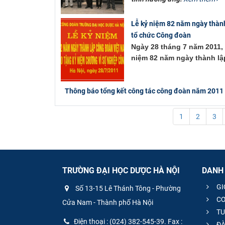
Lễ kỷ niệm 82 năm ngày thành
tổ chức Công đoàn
Ngày 28 tháng 7 năm 2011,
niệm 82 năm ngày thành lậ
Thông báo tổng kết công tác công đoàn năm 2011
1
2
3
TRƯỜNG ĐẠI HỌC DƯỢC HÀ NỘI
DANH
GI
Số 13-15 Lê Thánh Tông - Phường
CƠ
Cửa Nam - Thành phố Hà Nội
TU
Điện thoại : (024) 382-545-39. Fax :
ĐÀ