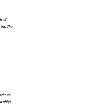
h số
tra, Chủ
rào thi
n nhiệt