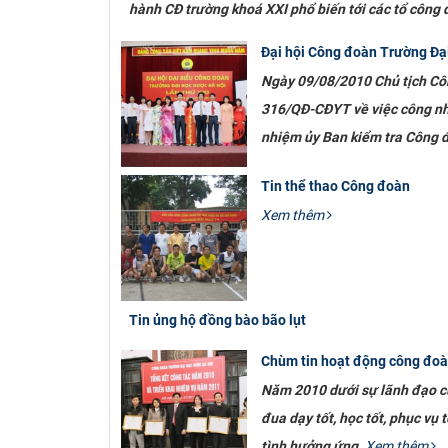
hành CĐ trường khoá XXI phổ biến tới các tổ công 
Đại hội Công đoàn Trường Đại
Ngày 09/08/2010 Chủ tịch Cô
316/QĐ-CĐYT về việc công nhậ
nhiệm ủy Ban kiểm tra Công 
Tin thể thao Công đoàn
Xem thêm
Tin ủng hộ đồng bào bão lụt
Chùm tin hoạt động công đoà
Năm 2010 dưới sự lãnh đạo c
đua dạy tốt, học tốt, phục vụ
tình hưởng ứng.
Xem thêm