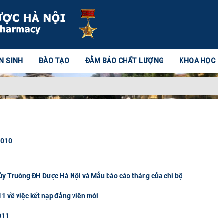
N SINH
ĐÀO TẠO
ĐẢM BẢO CHẤT LƯỢNG
KHOA HỌC
2010
ủy Trường ĐH Dược Hà Nội và Mẫu báo cáo tháng của chi bộ
1 về việc kết nạp đảng viên mới
011