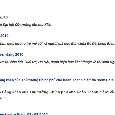
 2010
ị Đại hội CĐ trường lần thứ XXI.
 2010
g tâm nuôi dưỡng trẻ mồ côi và người già neo đơn chùa Bồ Đề, Long Biên
uyên dáng 2010
 tại Nhà hát Tuổi trẻ, Hà Nội, danh hiệu hoa khôi thuộc về thí sinh N
Bằng khen của Thủ tướng Chính phủ cho Đoàn Thanh niên" và "Đêm Gala
ao Bằng khen của Thủ tướng Chính phủ cho Đoàn Thanh niên" và
êm
ển khai từ tháng 03 - 08/2012