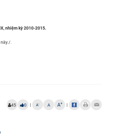
IX, nhiệm kỳ 2010-2015.
này./.
+
A
|
|
-
45
0
A
A
0