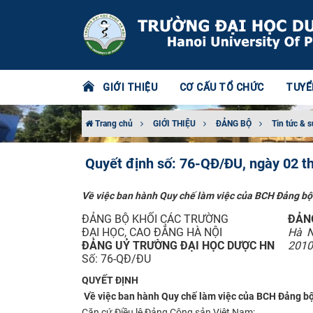
GIỚI THIỆU
CƠ CẤU TỔ CHỨC
TUYỂ
Trang chủ
GIỚI THIỆU
ĐẢNG BỘ
Tin tức & s
Quyết định số: 76-QĐ/ĐU, ngày 02 
Về việc ban hành Quy chế làm việc của BCH Đảng bộ 
ĐẢNG BỘ KHỐI CÁC TRƯỜNG
ĐẢN
ĐẠI HỌC, CAO ĐẲNG HÀ NỘI
Hà N
ĐẢNG UỶ TRƯỜNG ĐẠI HỌC DƯỢC HN
2010
Số: 76-QĐ/ĐU
QUYẾT ĐỊNH
Về việc ban hành Quy chế làm việc của BCH Đảng b
Căn cứ Điều lệ Đảng Cộng sản Việt Nam;