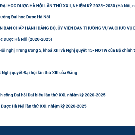
ẠI HỌC DƯỢC HÀ NỘI LẦN THỨ XXII, NHIỆM KỲ 2025–2030 (Hà Nội, n
rường Đại học Dược Hà Nội
ÊN BAN CHẤP HÀNH ĐẢNG BỘ, ỦY VIÊN BAN THƯỜNG VỤ VÀ CHỨC VỤ
ọc Dược Hà Nội (2020-2025)
t Hội nghị Trung ương 5, khoá XIII và Nghị quyết 15- NQTW của Bộ chính t
t Nghị quyết Đại hội lần thứ XIII của Đảng
nh công Đại hội Đại biểu lần thứ XXI, nhiệm kỳ 2020-2025
̣c Dược Hà Nội lần thứ XXI, nhiệm kỳ 2020-2025