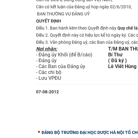
Căn cứ kết luận của Đảng uỷ họp ngày 02/6/2010,
BAN THƯỜNG VỤ ĐẢNG UỶ
QUYẾT ĐỊNH
Điều 1. Ban hành kèm theo Quyết định này
Quy chế là
Điều 2. Quyết định này có hiệu lực kể từ ngày ký. Các 
Điều 3. Văn phòng Đảng uỷ, các Ban của Đảng uỷ, các 
Nơi nhận:
T/M BAN TH
- Đảng ủy Khối (để B/cáo)
Bí Thư
- Đảng ủy
( Đã ký )
- Các Ban của Đảng ủy
Lê Viết Hùng
- Các chi bộ
- Lưu VPĐU
07-08-2012
ĐẢNG BỘ TRƯỜNG ĐẠI HỌC DƯỢC HÀ NỘI TỔ CHỨC