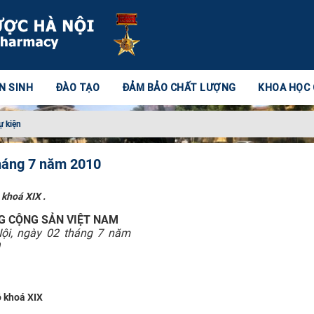
N SINH
ĐÀO TẠO
ĐẢM BẢO CHẤT LƯỢNG
KHOA HỌC
ự kiện
tháng 7 năm 2010
khoá XIX .
G CỘNG SẢN VIỆT NAM
ội, ngày 02 tháng 7 năm
ộ khoá XIX