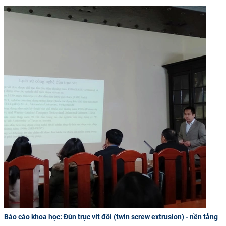
Báo cáo khoa học: Đùn trục vít đôi (twin screw extrusion) - nền tảng