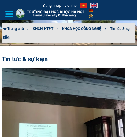
Đăng nhập
Liên hệ
Trang chủ
KHCN-HTPT
KHOA HỌC CÔNG NGHỆ
Tin tức & sự
kiện
GIỚI THIỆU
CƠ CẤU TỔ CHỨC
Tin tức & sự kiện
TUYỂN SINH
ĐÀO TẠO
ĐẢM BẢO CHẤT LƯỢNG
KHOA HỌC CÔNG NGHỆ
HTQT