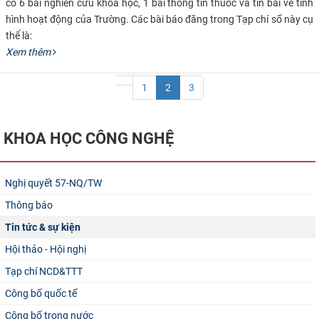
có 6 bài nghiên cứu khoa học, 1 bài thông tin thuốc và tin bài về tình
hình hoạt động của Trường. Các bài báo đăng trong Tạp chí số này cụ
thể là: ​
Xem thêm
1
2
3
KHOA HỌC CÔNG NGHỆ
Nghị quyết 57-NQ/TW
Thông báo
Tin tức & sự kiện
Hội thảo - Hội nghị
Tạp chí NCD&TTT
Công bố quốc tế
Công bố trong nước