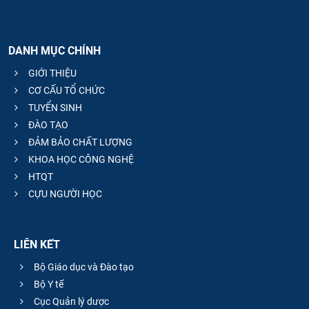
DANH MỤC CHÍNH
GIỚI THIỆU
CƠ CẤU TỔ CHỨC
TUYỂN SINH
ĐÀO TẠO
ĐẢM BẢO CHẤT LƯỢNG
KHOA HỌC CÔNG NGHỆ
HTQT
CỰU NGƯỜI HỌC
LIÊN KẾT
Bộ Giáo dục và Đào tạo
Bộ Y tế
Cục Quản lý dược