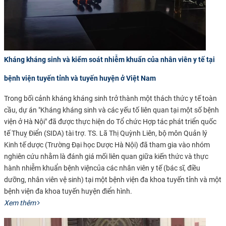
Kháng kháng sinh và kiểm soát nhiễm khuẩn của nhân viên y tế tại
bệnh viện tuyến tỉnh và tuyến huyện ở Việt Nam
Trong bối cảnh kháng kháng sinh trở thành một thách thức y tế toàn
cầu, dự án
"Kháng kháng sinh và các yếu tố liên quan tại một số bệnh
viện ở Hà Nội" đã được thực hiện do Tổ chức Hợp tác phát triển quốc
tế Thuỵ Điển (SIDA) tài trợ. TS. Lã Thị Quỳnh Liên, bộ môn Quản lý
Kinh tế dược (Trường Đại học Dược Hà Nội) đã tham gia vào nhóm
nghiên cứu nhằm là
đánh giá
mối liên quan giữa
kiến thức
và
thực
hành
nhiễm khuẩn bệnh viện
của các nhân viên y tế
(bác sĩ, điều
dưỡng, nhân viên vệ sinh)
tại một bệnh viện đa khoa tuyến tỉnh và một
bệnh viện đa khoa tuyến huyện điển hình
.
Xem thêm