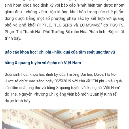
sinh hoạt khoa học định kỳ với báo cáo "Phát hiện tân dược nhóm
giảm đau - chống viêm trộn không khai báo trong các chế phẩm
đông dược bằng một số phương pháp sắc ký kết hợp với quang
phổ và phổ khối (HPTLC, TLC-SERS và LC-MS/MS)" do PGS.TS.
Phạm Thị Thanh Hà - Phó Trưởng Bộ môn Hóa Phân tích - Độc chất
trình bày.
Báo cáo khoa học: Chi phí - hiệu quả của tầm soát ung thư vú
bằng X-quang tuyến vú ở phụ nữ Việt Nam
Buổi sinh hoạt khoa học định kỳ của Trường Đại học Dược Hà Nội
được tổ chức vào sáng ngày 06/5/2019 với chủ đề “Chi phí -
hiệu quả
”
của tầm soát ung thư vú bằng X-quang tuyến vú ở phụ nữ Việt Nam
do Ths. Nguyễn Phương Chi, giảng viên bộ môn Quản lý Kinh tế
dược trình bày.