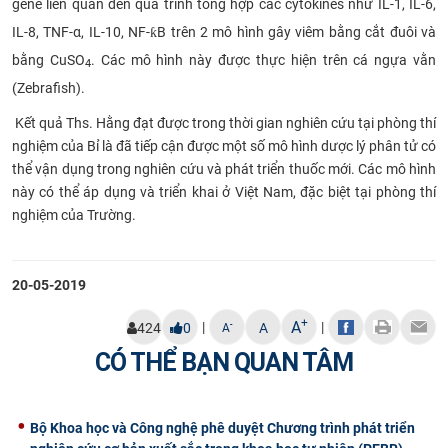
gene liên quan đến quá trình tổng hợp các cytokines như IL-1, IL-6,
IL-8, TNF-α, IL-10, NF-ƙB trên 2 mô hình gây viêm bằng cắt đuôi và
bằng CuSO
. Các mô hình này được thực hiện trên cá ngựa vằn
4
(
Zebrafish).
Kết quả Ths. Hằng đạt được trong thời gian nghiên cứu tại phòng thí
nghiệm của Bỉ là đã tiếp cận được một số mô hình dược lý phân tử có
thể vận dụng trong nghiên cứu và phát triển thuốc mới. Các mô hình
này có thể áp dụng và triển khai ở Việt Nam, đặc biệt tại phòng thí
nghiệm của Trường.
20-05-2019
+
A
|
|
-
424
0
A
A
CÓ THỂ BẠN QUAN TÂM
Bộ Khoa học và Công nghệ phê duyệt Chương trình phát triển