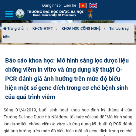
Đăng nhập
Liên hệ
Trang chủ
KHCN-HTPT
KHOA HỌC CÔNG NGHỆ
Tin tức & sự
kiện
GIỚI THIỆU
CƠ CẤU TỔ CHỨC
Báo cáo khoa học: Mô hình sàng lọc dược liệu
chống viêm in vitro và ứng dụng kỹ thuật Q-
TUYỂN SINH
PCR đánh giá ảnh hưởng trên mức độ biểu
ĐÀO TẠO
hiện một số gene đích trong cơ chế bệnh sinh
của quá trình viêm
ĐẢM BẢO CHẤT LƯỢNG
Sáng 01/4/2019, buổi sinh hoạt khoa học định kỳ tháng 4 của
KHOA HỌC CÔNG NGHỆ
Trường Đại học Dược Hà Nội được tổ chức với chủ đề “Mô hình sàng
lọc dược liệu chống viêm
in vitro
và ứng dụng kỹ thuật Q-PCR đánh
HTQT
giá ảnh hưởng trên mức độ biểu hiện một số gene đích trong cơ chế