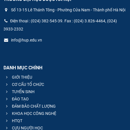
Số 13-15 Lê Thánh Tông - Phường Cửa Nam - Thành phố Hà Nội
Điện thoại : (024) 382-545-39. Fax : (024) 3.826-4464, (024)
3933-2332
info@hup.edu.vn
DANH MỤC CHÍNH
GIỚI THIỆU
CƠ CẤU TỔ CHỨC
TUYỂN SINH
ĐÀO TẠO
ĐẢM BẢO CHẤT LƯỢNG
KHOA HỌC CÔNG NGHỆ
HTQT
CỰU NGƯỜI HỌC