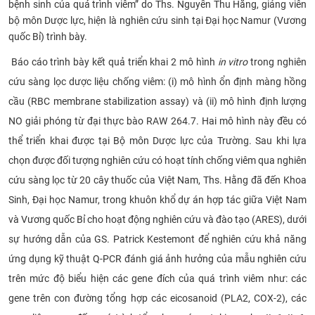
bệnh sinh của quá trình viêm” do Ths. Nguyễn Thu Hằng, giảng viên
CỰU NGƯỜI HỌC
bộ môn Dược lực, hiện là nghiên cứu sinh tại Đại học Namur (Vương
quốc Bỉ) trình bày.
​
Báo cáo trình bày kết quả triển khai 2 mô hình
in vitro
trong nghiên
cứu sàng lọc dược liệu chống viêm: (i) mô hình ổn định màng hồng
cầu (RBC membrane stabilization assay) và (ii) mô hình định lượng
NO giải phóng từ đại thực bào RAW 264.7. Hai mô hình này đều có
thể triển khai được tại Bộ môn Dược lực của Trường. Sau khi lựa
chọn được đối tượng nghiên cứu có hoạt tính chống viêm qua nghiên
cứu sàng lọc từ 20 cây thuốc của Việt Nam, Ths. Hằng đã đến Khoa
Sinh, Đại học Namur, trong khuôn khổ dự án hợp tác giữa Việt Nam
và Vương quốc Bỉ cho hoạt động nghiên cứu và đào tạo (ARES), dưới
sự hướng dẫn của GS. Patrick Kestemont để nghiên cứu khả năng
ứng dụng kỹ thuật Q-PCR đánh giá
ảnh hưởng của mẫu nghiên cứu
trên mức độ biểu hiện các gene đích của quá trình viêm như: các
gene trên con đường tổng hợp các eicosanoid (PLA2, COX-2), các