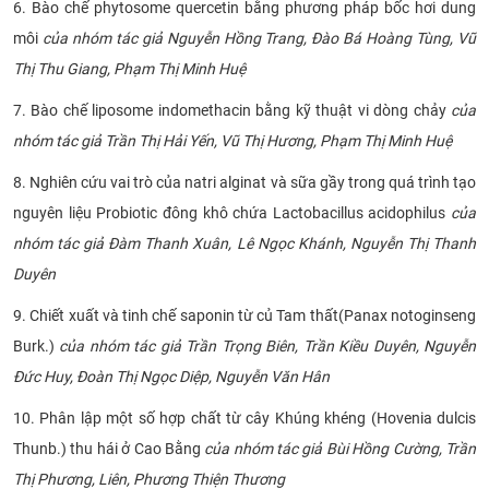
6. Bào chế phytosome quercetin bằng phương pháp bốc hơi dung
môi
của nhóm tác giả Nguyễn Hồng Trang, Đào Bá Hoàng Tùng, Vũ
Thị Thu Giang, Phạm Thị Minh Huệ
7. Bào chế liposome indomethacin bằng kỹ thuật vi dòng chảy
của
nhóm tác giả Trần Thị Hải Yến, Vũ Thị Hương, Phạm Thị Minh Huệ
8. Nghiên cứu vai trò của natri alginat và sữa gầy trong quá trình tạo
nguyên liệu Probiotic đông khô chứa Lactobacillus acidophilus
của
nhóm tác giả Đàm Thanh Xuân, Lê Ngọc Khánh, Nguyễn Thị Thanh
Duyên
9. Chiết xuất và tinh chế saponin từ củ Tam thất(Panax notoginseng
Burk.)
của nhóm tác giả Trần Trọng Biên, Trần Kiều Duyên, Nguyễn
Đức Huy, Đoàn Thị Ngọc Diệp, Nguyễn Văn Hân
10. Phân lập một số hợp chất từ cây Khúng khéng (Hovenia dulcis
Thunb.) thu hái ở Cao Bằng
của nhóm tác giả Bùi Hồng Cường, Trần
Thị Phương, Liên, Phương Thiện Thương