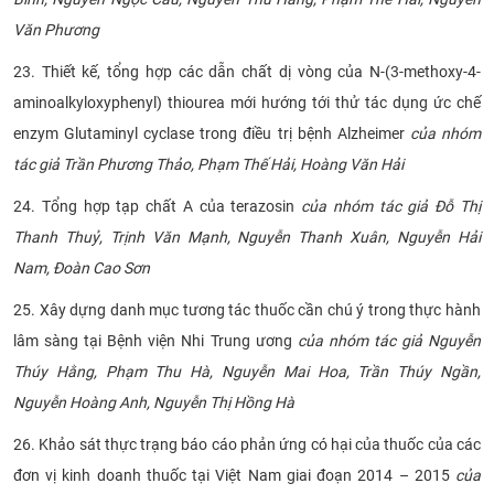
Văn Phương
23. Thiết kế, tổng hợp các dẫn chất dị vòng của N-(3-methoxy-4-
aminoalkyloxyphenyl) thiourea mới hướng tới thử tác dụng ức chế
enzym Glutaminyl cyclase trong điều trị bệnh Alzheimer
của nhóm
tác giả Trần Phương Thảo, Phạm Thế Hải, Hoàng Văn Hải
24. Tổng hợp tạp chất A của terazosin
của nhóm tác giả Đỗ Thị
Thanh Thuỷ, Trịnh Văn Mạnh, Nguyễn Thanh Xuân, Nguyễn Hải
Nam, Đoàn Cao Sơn
25. Xây dựng danh mục tương tác thuốc cần chú ý trong thực hành
lâm sàng tại Bệnh viện Nhi Trung ương
của nhóm tác giả Nguyễn
Thúy Hằng, Phạm Thu Hà, Nguyễn Mai Hoa, Trần Thúy Ngần,
Nguyễn Hoàng Anh, Nguyễn Thị Hồng Hà
26. Khảo sát thực trạng báo cáo phản ứng có hại của thuốc của các
đơn vị kinh doanh thuốc tại Việt Nam giai đoạn 2014 – 2015
của