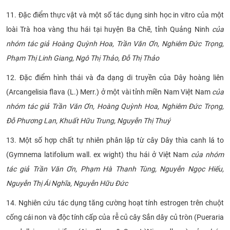
11. Đặc điểm thực vật và một số tác dụng sinh học in vitro của một
loài Trà hoa vàng thu hái tại huyện Ba Chẽ, tỉnh Quảng Ninh
của
nhóm tác giả Hoàng Quỳnh Hoa, Trần Văn Ơn, Nghiêm Đức Trọng,
Phạm Thị Linh Giang, Ngô Thị Thảo, Đỗ Thị Thảo
12. Đặc điểm hình thái và đa dạng di truyền của Dây hoàng liên
(Arcangelisia flava (L.) Merr.) ở một vài tỉnh miền Nam Việt Nam
của
nhóm tác giả Trần Văn Ơn, Hoàng Quỳnh Hoa, Nghiêm Đức Trọng,
Đỗ Phương Lan, Khuất Hữu Trung, Nguyễn Thị Thuý
13. Một số hợp chất tự nhiên phân lập từ cây Dây thìa canh lá to
(Gymnema latifolium wall. ex wight) thu hái ở Việt Nam
của nhóm
tác giả Trần Văn Ơn, Phạm Hà Thanh Tùng, Nguyễn Ngọc Hiếu,
Nguyễn Thị Ái Nghĩa, Nguyễn Hữu Đức
14. Nghiên cứu tác dụng tăng cường hoạt tính estrogen trên chuột
cống cái non và độc tính cấp của rễ củ cây Sắn dây củ tròn (Pueraria