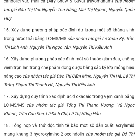
candollei var. mirifica (Airy Shaw & Suvat.)Niyomdham)
của nhóm
tác giả Đào Thị Vui, Nguyễn Thu Hằng, Mai Thị Ngoan, Nguyễn Quốc
Huy
15. Xây dựng phương pháp xác định dư lượng một số
kháng sinh
trong nước thải bằng LC-MS/MS
của nhóm tác giả Lê Xuân Kỳ, Trần
Thị Linh Anh, Nguyễn Thị Ngọc Vân, Nguyễn Thị Kiều Anh
16. Xây dựng phương pháp xác định một số thuốc giảm đau, chống
viêm trộn lẫn trong chế phẩm đông dược bằng sắc ký lớp mỏng hiệu
năng cao
của nhóm tác giả Đào Thị Cẩm Minh, Nguyễn Thị Hà, Lê Thị
Trâm, Phạm Thị Thanh Hà, Nguyễn Thị Kiều Anh
17. Xây dựng quy trình xác định acid okadaic trong Vẹm xanh bằng
LC-MS/MS
của nhóm tác giả Tống Thị Thanh Vượng, Vũ Ngọc
Khánh, Trần Cao Sơn, Lê Đình Chi, Lê Thị Hồng Hảo
18. Tổng hợp và thử độc tính tế bào một số dẫn xuất acrylamid
mang khung 3-hydroxyimino-2-oxoindolin
của nhóm tác giả Đỗ Thị