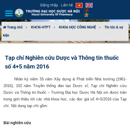
Đăng nhập
Liên hệ
Trang chủ
KHCN-HTPT
KHOA HỌC CÔNG NGHỆ
Tin tức & sự
kiện
GIỚI THIỆU
CƠ CẤU TỔ CHỨC
Tạp chí Nghiên cứu Dược và Thông tin thuốc
số 4+5 năm 2016
TUYỂN SINH
Nhân kỷ niệm 55 năm Xây dựng & Phát triển Nhà trường (1961-
ĐÀO TẠO
2016), 102 năm Truyền thống đào tạo Dược sĩ; Tạp chí Nghiên cứu
Dược và Thông tin thuốc – Trường Đại học Dược Hà Nội xin được trân
ĐẢM BẢO CHẤT LƯỢNG
trọng giới thiệu tới các nhà khoa học, các đọc giả số 4+5/2016 của Tạp
chí. Nội dung tạp chí gồm:
KHOA HỌC CÔNG NGHỆ
HTQT
Bài nghiên cứu