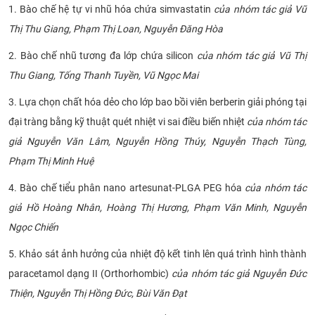
1. Bào chế hệ tự vi nhũ hóa chứa simvastatin
của nhóm tác giả Vũ
CỰU NGƯỜI HỌC
Thị Thu Giang, Phạm Thị Loan, Nguyễn Đăng Hòa
2. Bào chế nhũ tương đa lớp chứa silicon
của nhóm tác giả Vũ Thị
Thu Giang, Tống Thanh Tuyền, Vũ Ngọc Mai
3. Lựa chọn chất hóa dẻo cho lớp bao bồi viên berberin giải phóng tại
đại tràng bằng kỹ thuật quét nhiệt vi sai điều biến nhiệt
của nhóm tác
giả Nguyễn Văn Lâm, Nguyễn Hồng Thúy, Nguyễn Thạch Tùng,
Phạm Thị Minh Huệ
4. Bào chế tiểu phân nano artesunat-PLGA PEG hóa
của nhóm tác
giả Hồ Hoàng Nhân, Hoàng Thị Hương, Phạm Văn Minh, Nguyễn
Ngọc Chiến
5. Khảo sát ảnh hưởng của nhiệt độ kết tinh lên quá trình hình thành
paracetamol dạng II (Orthorhombic)
của nhóm tác giả Nguyễn Đức
Thiện, Nguyễn Thị Hồng Đức, Bùi Văn Đạt