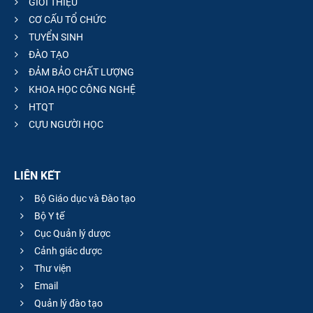
GIỚI THIỆU
CƠ CẤU TỔ CHỨC
TUYỂN SINH
ĐÀO TẠO
ĐẢM BẢO CHẤT LƯỢNG
KHOA HỌC CÔNG NGHỆ
HTQT
CỰU NGƯỜI HỌC
LIÊN KẾT
Bộ Giáo dục và Đào tạo
Bộ Y tế
Cục Quản lý dược
Cảnh giác dược
Thư viện
Email
Quản lý đào tạo