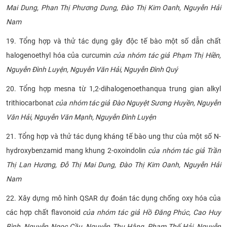
Mai Dung, Phan Thị Phương Dung, Đào Thị Kim Oanh, Nguyễn Hải
Nam
19. Tổng hợp và thử tác dụng gây độc tế bào một số dẫn chất
halogenoethyl hóa của curcumin
của nhóm tác giả Phạm Thị Hiền,
Nguyễn Đình Luyện, Nguyễn Văn Hải, Nguyễn Đình Quý
20. Tổng hợp mesna từ
1,2-dihalogenoethanqua trung gian alkyl
trithiocarbonat
của nhóm tác giả Đào Nguyệt Sương Huyền, Nguyễn
Văn Hải, Nguyễn Văn Mạnh, Nguyễn Đình Luyện
21. Tổng hợp và thử tác dụng kháng tế bào ung thư của một số N-
hydroxybenzamid mang khung 2-oxoindolin
của nhóm tác giả Trần
Thị Lan Hương, Đỗ Thị Mai Dung, Đào Thị Kim Oanh, Nguyễn Hải
Nam
22. Xây dựng mô hình QSAR dự đoán tác dụng chống oxy hóa của
các hợp chất flavonoid
của nhóm tác giả Hồ Đăng Phúc, Cao Huy
Bình, Nguyễn Ngọc Cầu, Nguyễn Thu Hằng, Phạm Thế Hải, Nguyễn