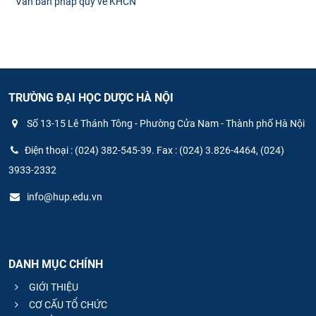
Văn bản pháp quy về KHCN
TRƯỜNG ĐẠI HỌC DƯỢC HÀ NỘI
Số 13-15 Lê Thánh Tông - Phường Cửa Nam - Thành phố Hà Nội
Điện thoại : (024) 382-545-39. Fax : (024) 3.826-4464, (024)
3933-2332
info@hup.edu.vn
DANH MỤC CHÍNH
GIỚI THIỆU
CƠ CẤU TỔ CHỨC