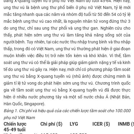
bằng X-quang tuyến vú ở phụ nữ Việt Nam độ tuổi 45-64. Hiện nay,
CỰU NGƯỜI HỌC
u
ng thư vú là bệnh ung thư phổ biến ở phụ nữ Việt Nam, tỷ lệ mới
mắc tăng nhanh qua các năm và nhóm độ tuổi từ 50 đến 54 có tỷ lệ
mắc bệnh ung thư vú cao nhất, là nguyên nhân tử vong đứng thứ 3
do ung thư, chỉ sau ung thư phổi và ung thư gan. Nghiên cứu cho
thấy, phát hiện sớm ung thư vú làm tăng khả năng sống sót của
người bệnh. Tuy nhiên, tại các nước thu nhập trung bình và thu nhập
thấp, trong đó có Việt Nam, ung thư vú thường phát hiện ở giai đoạn
muộn khiến việc điều trị trở nên tốn kém và khó khăn. Vì thế, tầm
soát ung thư vú có thể là giải pháp giúp giảm gánh nặng y tế và kinh
tế do ung thư vú gây ra. Hiện nay, mới chỉ có phương pháp tầm soát
ung thư vú bằng X-quang tuyến vú (nhũ ảnh) được chứng minh là
giảm tỉ lệ tử vong do phát hiện sớm ung thư vú. Chương trình quốc
gia về tầm soát ung thư vú bằng X-quang tuyến vú đã được thực
hiện ở nhiều nước phương tây và một số nước châu Á (Nhật Bản,
Hàn Quốc, Singapore).
Bảng 1. Chi phí và hiệu quả của các chiến lược tầm soát cho 100.000
phụ nữ Việt Nam
Chiến l
ư
ợc
Chi phí ($)
LYG
ICER ($)
INMB (
45-49 tuổi