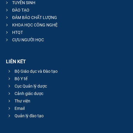
TUYỂN SINH
ĐÀO TẠO
ĐẢM BẢO CHẤT LƯỢNG
KHOA HỌC CÔNG NGHỆ
HTQT
CỰU NGƯỜI HỌC
LIÊN KẾT
Bộ Giáo dục và Đào tạo
Bộ Y tế
Cục Quản lý dược
Cảnh giác dược
Thư viện
Email
Quản lý đào tạo