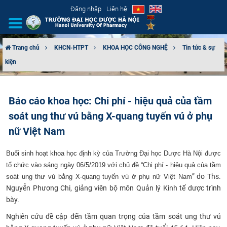
Đăng nhập
Liên hệ
Trang chủ
KHCN-HTPT
KHOA HỌC CÔNG NGHỆ
Tin tức & sự
kiện
GIỚI THIỆU
CƠ CẤU TỔ CHỨC
Báo cáo khoa học: Chi phí - hiệu quả của tầm
soát ung thư vú bằng X-quang tuyến vú ở phụ
TUYỂN SINH
nữ Việt Nam
ĐÀO TẠO
Buổi sinh hoạt khoa học định kỳ của Trường Đại học Dược Hà Nội được
ĐẢM BẢO CHẤT LƯỢNG
tổ chức vào sáng ngày 06/5/2019 với chủ đề “Chi phí -
hiệu quả của tầm
” do Ths.
soát ung thư vú bằng X-quang tuyến vú ở phụ nữ Việt Nam
Nguyễn Phương Chi, giảng viên bộ môn Quản lý Kinh tế dược trình
KHOA HỌC CÔNG NGHỆ
bày.
HTQT
Nghiên cứu đề cập đến tầm quan trọng của tầm soát ung thư vú