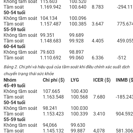
Không tầm soát
115.603
100.520
Tầm soát
1.169.942
100.640
8.783
-294.1
50-54 tuổi
Không tầm soát
104.134
100.096
Tầm soát
1.157.487
100.385
3.647
775.67
55-59 tuổi
Không tầm soát
99.351
99.689
Tầm soát
1.148.683
99.928
4.405
459.05
60-64 tuổi
Không tầm soát
79.603
98.897
Tầm soát
1.110.692
99.060
6.336
-512
Bảng 2.
Chi phí và hiệu quả của tầm soát khi điều chỉnh xác suất dịch
chuyển trạng thái sức khỏe
Nhóm
Chi phí ($)
LYG
ICER ($)
INMB ($
45-49 tuổi
Không tầm soát
107.665
100.430
Tầm soát
1.163.548
100.568
7.680
-185.24
50-54 tuổi
Không tầm soát
98.241
100.030
Tầm soát
1.153.423
100.339
3.410
904.592
55-59 tuổi
Không tầm soát
94,066
99.630
Tầm soát
1.145.132
99.887
4,078
581.306