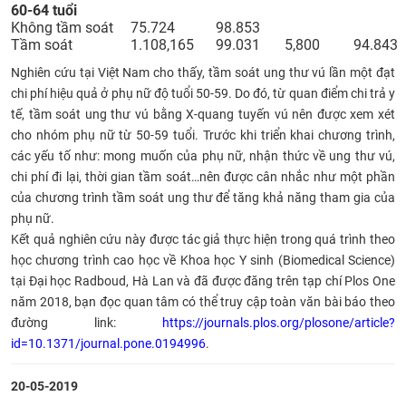
60-64 tuổi
Không tầm soát
75.724
98.853
Tầm soát
1.108,165
99.031
5,800
94.843
Nghiên cứu tại Việt Nam cho thấy, tầm soát ung thư vú lần một đạt
chi phí hiệu quả ở phụ nữ độ tuổi 50-59. Do đó, từ quan điểm chi trả y
tế, tầm soát ung thư vú bằng X-quang tuyến vú nên được xem xét
cho nhóm phụ nữ từ 50-59 tuổi. Trước khi triển khai chương trình,
các yếu tố như: mong muốn của phụ nữ, nhận thức về ung thư vú,
chi phí đi lại, thời gian tầm soát…nên được cân nhắc như một phần
của chương trình tầm soát ung thư để tăng khả năng tham gia của
phụ nữ.
Kết quả nghiên cứu này được tác giả thực hiện trong quá trình theo
học chương trình cao học về Khoa học Y sinh (Biomedical Science)
tại Đại học Radboud, Hà Lan và đã được đăng trên tạp chí Plos One
năm 2018, bạn đọc quan tâm có thể truy cập toàn văn bài báo theo
đường link:
https://journals.plos.org/plosone/article?
id=10.1371/journal.pone.0194996
.
20-05-2019