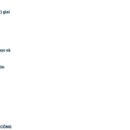
) giai
học và
tin
 CÔNG