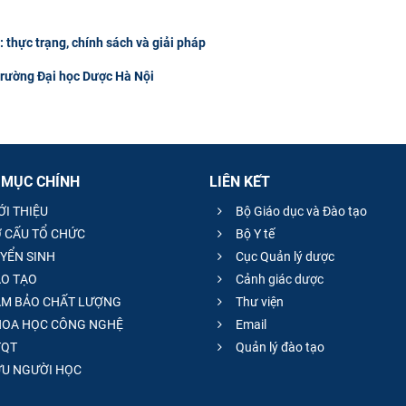
thực trạng, chính sách và giải pháp
Trường Đại học Dược Hà Nội
 MỤC CHÍNH
LIÊN KẾT
ỚI THIỆU
Bộ Giáo dục và Đào tạo
 CẤU TỔ CHỨC
Bộ Y tế
YỂN SINH
Cục Quản lý dược
O TẠO
Cảnh giác dược
M BẢO CHẤT LƯỢNG
Thư viện
OA HỌC CÔNG NGHỆ
Email
QT
Quản lý đào tạo
̣U NGƯỜI HỌC