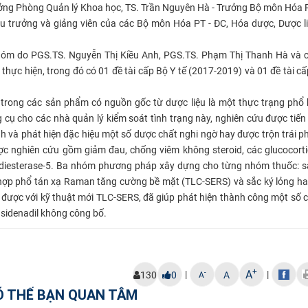
ởng Phòng Quản lý Khoa học, TS. Trần Nguyên Hà - Trưởng Bộ môn Hóa 
u trưởng và giảng viên của các Bộ môn Hóa PT - ĐC, Hóa dược, Dược l
hóm do PGS.TS. Nguyễn Thị Kiều Anh, PGS.TS. Phạm Thị Thanh Hà và c
 thực hiện, trong đó có 01 đề tài cấp Bộ Y tế (2017-2019) và 01 đề tài c
trong các sản phẩm có nguồn gốc từ dược liệu là một thực trạng phổ 
ụ cho các nhà quản lý kiểm soát tình trạng này, nghiên cứu được tiến
 và phát hiện đặc hiệu một số dược chất nghi ngờ hay được trộn trái p
 nghiên cứu gồm giảm đau, chống viêm không steroid, các glucocorti
diesterase-5. Ba nhóm phương pháp xây dựng cho từng nhóm thuốc: sắ
ợp phổ tán xạ Raman tăng cường bề mặt (TLC-SERS) và sắc ký lỏng hai
được với kỹ thuật mới TLC-SERS, đã giúp phát hiện thành công một số
 sidenadil không công bố.
+
A
|
|
-
130
0
A
A
Ó THỂ BẠN QUAN TÂM