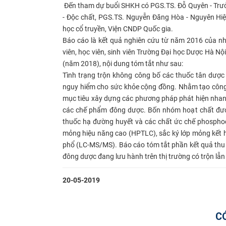
​ Đến tham dự buổi SHKH có PGS.TS. Đỗ Quyên - Trư
- Độc chất, PGS.TS. Nguyễn Đăng Hòa - Nguyên Hiệ
học cổ truyền, Viện CNDP Quốc gia.
Báo cáo là kết quả nghiên cứu từ năm 2016 của n
viên, học viên, sinh viên Trường Đại học Dược Hà Nội
(năm 2018), nội dung tóm tắt như sau:
Tình trạng trộn không công bố các thuốc tân dược 
nguy hiểm cho sức khỏe cộng đồng. Nhằm tạo công c
mục tiêu xây dựng các phương pháp phát hiện nhanh
các chế phẩm đông dược. Bốn nhóm hoạt chất được
thuốc hạ đường huyết và các chất ức chế phospho
mỏng hiệu năng cao (HPTLC), sắc ký lớp mỏng kết h
phổ (LC-MS/MS). Báo cáo tóm tắt phần kết quả thu 
đông dược đang lưu hành trên thị trường có trộn lẫn
20-05-2019
C