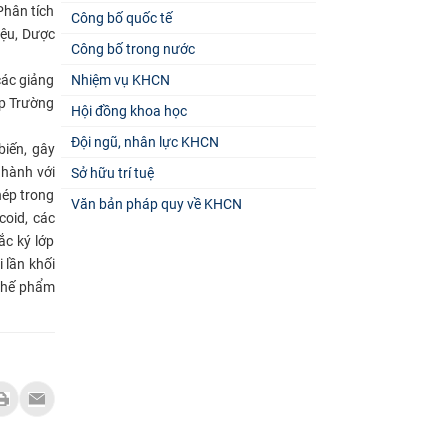
Phân tích
Công bố quốc tế
iệu, Dược
Công bố trong nước
ác giảng
Nhiệm vụ KHCN
ấp Trường
Hội đồng khoa học
Đội ngũ, nhân lực KHCN
biến, gây
 hành với
Sở hữu trí tuệ
hép trong
Văn bản pháp quy về KHCN
coid, các
c ký lớp
 lần khối
 chế phẩm