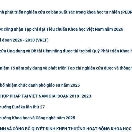
h phát triển nghiên cứu cơ bản xuất sắc trong khoa học tự nhiên (PEBR
ợc công nhận Tạp chí đạt Tiêu chuẩn Khoa học Việt Nam năm 2026
ai đoạn 2026 - 2030 (VREF)
ứu Ứng dụng và Đề tài tiềm năng được tài trợ bởi Quỹ Phát triển Khoa 
 niệm 15 năm xây dựng và phát triển Tạp chí nghiên cứu dược và thông 
 bổ nhiệm chức danh phó giáo sư năm 2025
HỢP PHÁP TẠI VIỆT NAM GIAI ĐOẠN 2018–2023
thưởng Euréka lần thứ 27
 thưởng Khoa học và Công nghệ năm 2025
NH VÀ CÔNG BỐ QUYẾT ĐỊNH KHEN THƯỞNG HOẠT ĐỘNG KHOA HỌC