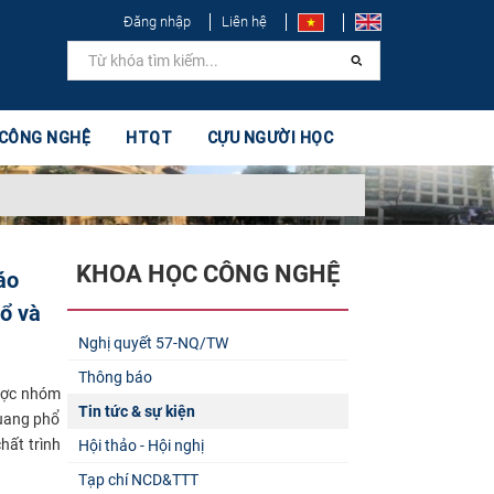
Đăng nhập
Liên hệ
 CÔNG NGHỆ
HTQT
CỰU NGƯỜI HỌC
KHOA HỌC CÔNG NGHỆ
áo
ổ và
Nghị quyết 57-NQ/TW
Thông báo
dược nhóm
Tin tức & sự kiện
quang phổ
hất trình
Hội thảo - Hội nghị
Tạp chí NCD&TTT