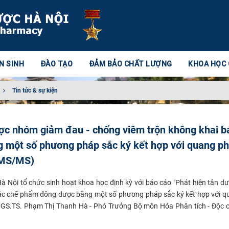
N SINH
ĐÀO TẠO
ĐẢM BẢO CHẤT LƯỢNG
KHOA HỌC
Tin tức & sự kiện
ược nhóm giảm đau - chống viêm trộn không khai b
 một số phương pháp sắc ký kết hợp với quang ph
-MS/MS)
 Nội tổ chức sinh hoạt khoa học định kỳ với báo cáo "Phát hiện tân 
các chế phẩm đông dược bằng một số phương pháp sắc ký kết hợp với 
GS.TS. Phạm Thị Thanh Hà - Phó Trưởng Bộ môn Hóa Phân tích - Độc c