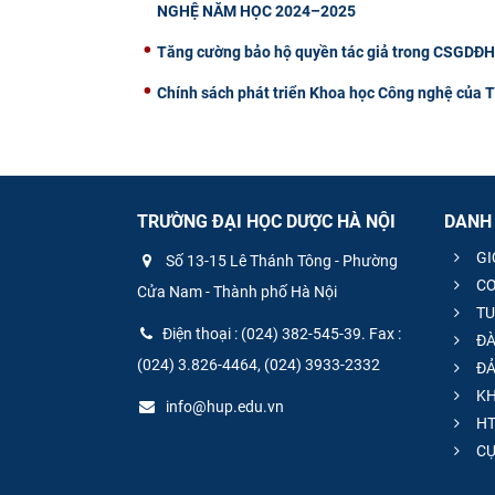
NGHỆ NĂM HỌC 2024–2025
Tăng cường bảo hộ quyền tác giả trong CSGDĐH: 
Chính sách phát triển Khoa học Công nghệ của 
TRƯỜNG ĐẠI HỌC DƯỢC HÀ NỘI
DANH
GI
Số 13-15 Lê Thánh Tông - Phường
CƠ
Cửa Nam - Thành phố Hà Nội
TU
Điện thoại : (024) 382-545-39. Fax :
ĐÀ
(024) 3.826-4464, (024) 3933-2332
ĐẢ
KH
info@hup.edu.vn
HT
CƯ