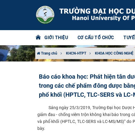
GIỚI THIỆU
CƠ CẤU TỔ CHỨC
TUYỂ
Trang chủ
KHCN-HTPT
KHOA HỌC CÔNG NGHỆ
Báo cáo khoa học: Phát hiện tân d
trong các chế phẩm đông dược bằng
phổ khối (HPTLC, TLC-SERS và LC
​
Sáng ngày 25/3/2019, Trường Đại học Dược Hà
giảm đau - chống viêm trộn không khai báo trong 
và phổ khối (HPTLC, TLC-SERS và LC-MS/MS)" do P
bày.