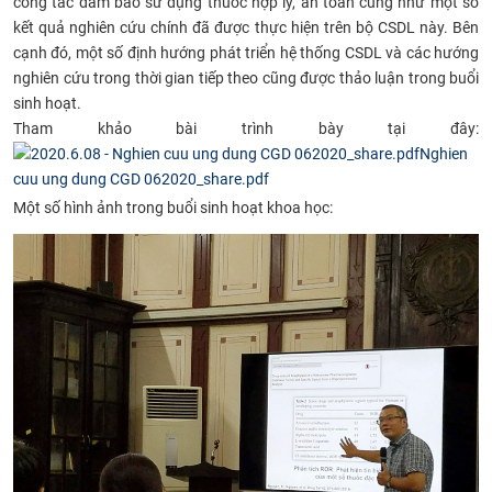
công tác đảm bảo sử dụng thuốc hợp lý, an toàn cũng như một số
CỰU NGƯỜI HỌC
kết quả nghiên cứu chính đã được thực hiện trên bộ CSDL này. Bên
cạnh đó, một số định hướng phát triển hệ thống CSDL và các hướng
nghiên cứu trong thời gian tiếp theo cũng được thảo luận trong buổi
sinh hoạt.
Tham khảo bài trình bày tại đây:
Nghien
cuu ung dung CGD 062020_share.pdf
Một số hình ảnh trong buổi sinh hoạt khoa học: