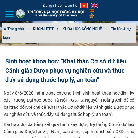
Đăng nhập
Liên hệ
Trang chủ
KHCN-HTPT
KHOA HỌC CÔNG NGHỆ
Tin tức & sự
kiện
GIỚI THIỆU
CƠ CẤU TỔ CHỨC
Sinh hoạt khoa học: "Khai thác Cơ sở dữ liệu
Cảnh giác Dược phục vụ nghiên cứu và thúc
TUYỂN SINH
đẩy sử dụng thuốc hợp lý, an toàn"
ĐÀO TẠO
Ngày 8/6/2020, nằm trong chương trình sinh hoạt khoa học định kỳ
ĐẢM BẢO CHẤT LƯỢNG
của Trường Đại học Dược Hà Nội, PGS.TS. Nguyễn Hoàng Anh đã có
bài trao đổi với chủ đề "Khai thác Cơ sở dữ liệu Cảnh giác Dược phục
vụ nghiên cứu và thúc đẩy sử dụng thuốc hợp lý, an toàn".
KHOA HỌC CÔNG NGHỆ
Bài trao đổi đã tổng kết quá trình xây dựng hệ thống Cơ sở dữ liệu
HTQT
Cảnh giác Dược tại Việt Nam, các đóng góp hữu ích của CSDL cho