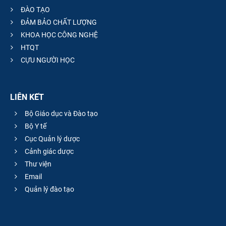
ĐÀO TẠO
ĐẢM BẢO CHẤT LƯỢNG
KHOA HỌC CÔNG NGHỆ
HTQT
CỰU NGƯỜI HỌC
LIÊN KẾT
Bộ Giáo dục và Đào tạo
Bộ Y tế
Cục Quản lý dược
Cảnh giác dược
Thư viện
Email
Quản lý đào tạo