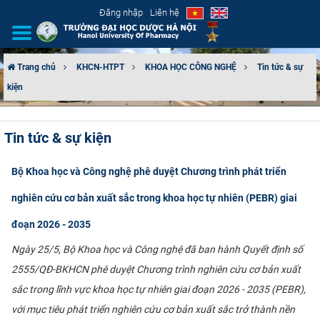
Đăng nhập
Liên hệ
Trang chủ
KHCN-HTPT
KHOA HỌC CÔNG NGHỆ
Tin tức & sự
kiện
GIỚI THIỆU
CƠ CẤU TỔ CHỨC
Tin tức & sự kiện
TUYỂN SINH
Bộ Khoa học và Công nghệ phê duyệt Chương trình phát triển
ĐÀO TẠO
nghiên cứu cơ bản xuất sắc trong khoa học tự nhiên (PEBR) giai
đoạn 2026 - 2035
ĐẢM BẢO CHẤT LƯỢNG
Ngày 25/5, Bộ Khoa học và Công nghệ đã ban hành Quyết định số
KHOA HỌC CÔNG NGHỆ
2555/QĐ-BKHCN phê duyệt Chương trình nghiên cứu cơ bản xuất
sắc trong lĩnh vực khoa học tự nhiên giai đoạn 2026 - 2035 (PEBR),
HTQT
với mục tiêu phát triển nghiên cứu cơ bản xuất sắc trở thành nền