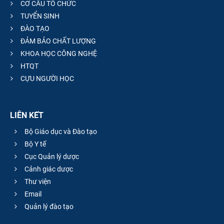
CƠ CẤU TỔ CHỨC
TUYỂN SINH
ĐÀO TẠO
ĐẢM BẢO CHẤT LƯỢNG
KHOA HỌC CÔNG NGHỆ
HTQT
CỰU NGƯỜI HỌC
LIÊN KẾT
Bộ Giáo dục và Đào tạo
Bộ Y tế
Cục Quản lý dược
Cảnh giác dược
Thư viện
Email
Quản lý đào tạo