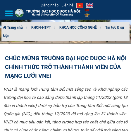
Đăng nhập
Liên hệ
Trang chủ
KHCN-HTPT
KHOA HỌC CÔNG NGHỆ
Tin tức & sự
kiện
GIỚI THIỆU
CƠ CẤU TỔ CHỨC
CHÚC MỪNG TRƯỜNG ĐẠI HỌC DƯỢC HÀ NỘI
CHÍNH THỨC TRỞ THÀNH THÀNH VIÊN CỦA
TUYỂN SINH
MẠNG LƯỚI VNEI
ĐÀO TẠO
VNEI là mạng lưới Trung tâm Đổi mới sáng tạo và Khởi nghiệp các
ĐẢM BẢO CHẤT LƯỢNG
trường đại học và cao đẳng được thành lập tháng 11/2022 (gồm 13
đơn vị thành viên) dưới sự bảo trợ của Trung tâm Đổi mới sáng tạo
KHOA HỌC CÔNG NGHỆ
Quốc gia (NIC), đến tháng 12/2023 đã mở rộng lên 31 thành viên.
VNEI có mục tiêu gắn kết, tăng cường hợp tác chặt chẽ giữa các tổ
HTQT
chức có cùng chức năng, nhiệm vụ hỗ trợ, thúc đẩy đổi mới sáng tạo