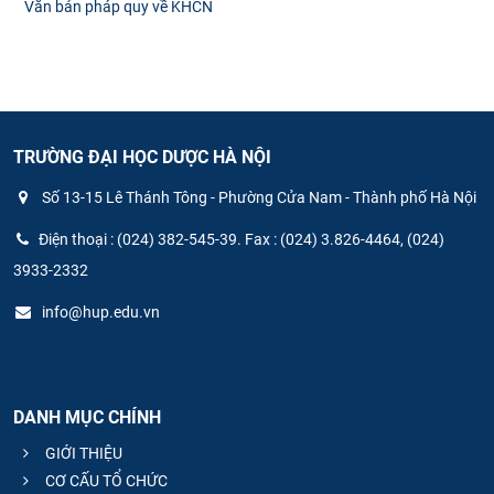
Văn bản pháp quy về KHCN
TRƯỜNG ĐẠI HỌC DƯỢC HÀ NỘI
Số 13-15 Lê Thánh Tông - Phường Cửa Nam - Thành phố Hà Nội
Điện thoại : (024) 382-545-39. Fax : (024) 3.826-4464, (024)
3933-2332
info@hup.edu.vn
DANH MỤC CHÍNH
GIỚI THIỆU
CƠ CẤU TỔ CHỨC