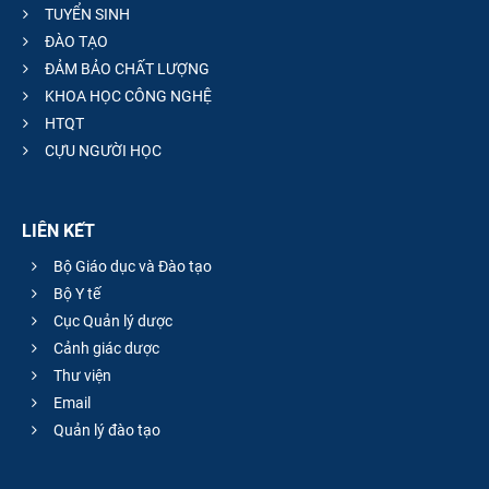
TUYỂN SINH
ĐÀO TẠO
ĐẢM BẢO CHẤT LƯỢNG
KHOA HỌC CÔNG NGHỆ
HTQT
CỰU NGƯỜI HỌC
LIÊN KẾT
Bộ Giáo dục và Đào tạo
Bộ Y tế
Cục Quản lý dược
Cảnh giác dược
Thư viện
Email
Quản lý đào tạo