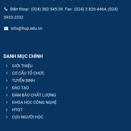
Điện thoại : (024) 382-545-39. Fax : (024) 3.826-4464, (024)
3933-2332
info@hup.edu.vn
DANH MỤC CHÍNH
GIỚI THIỆU
CƠ CẤU TỔ CHỨC
TUYỂN SINH
ĐÀO TẠO
ĐẢM BẢO CHẤT LƯỢNG
KHOA HỌC CÔNG NGHỆ
HTQT
CỰU NGƯỜI HỌC