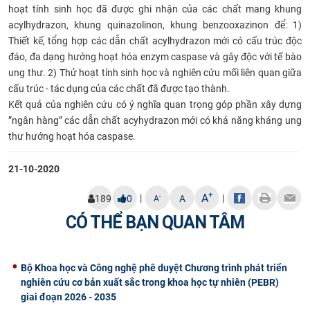
hoạt tính sinh học đã được ghi nhận của các chất mang khung
CỰU NGƯỜI HỌC
acylhydrazon, khung quinazolinon, khung benzooxazinon để: 1)
Thiết kế, tổng hợp các dẫn chất
acylhydrazon mới có cấu trúc độc
đáo, đa dạng hướng hoạt hóa enzym caspase và gây độc với tế bào
ung thư. 2) Thử hoạt tính sinh học và nghiên cứu mối liên quan giữa
cấu trúc - tác dụng của các chất đã được tạo thành.
Kết quả của nghiên cứu có ý nghĩa quan trọng góp phần xây dựng
”ngân hàng” các dẫn chất acyhydrazon mới có khả năng kháng ung
thư hướng hoạt hóa caspase.
21-10-2020
+
A
|
|
-
189
0
A
A
CÓ THỂ BẠN QUAN TÂM
Bộ Khoa học và Công nghệ phê duyệt Chương trình phát triển
nghiên cứu cơ bản xuất sắc trong khoa học tự nhiên (PEBR)
giai đoạn 2026 - 2035