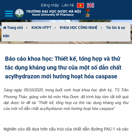
Đăng nhập
Liên hệ
Trang chủ
KHCN-HTPT
KHOA HỌC CÔNG NGHỆ
Tin tức & sự
kiện
GIỚI THIỆU
CƠ CẤU TỔ CHỨC
Báo cáo khoa học: Thiết kế, tổng hợp và thử
tác dụng kháng ung thư của một số dẫn chất
TUYỂN SINH
acylhydrazon mới hướng hoạt hóa caspase
ĐÀO TẠO
Sáng ngày 05/10/2020, trong buổi sinh hoạt khoa học định kỳ, TS Trần
ĐẢM BẢO CHẤT LƯỢNG
Phương Thảo, giảng viên bộ môn Hóa Dược đã trình bày tóm tắt kết quả
đạt được từ đề tài “Thiết kế, tổng hợp và thử tác dụng kháng ung thư
của một số dẫn chất acylhydrazon mới hướng hoạt hóa caspase”
KHOA HỌC CÔNG NGHỆ
HTQT
Nghiên cứu đã dựa trên cấu trúc của chất dẫn đường PAC-1 và các