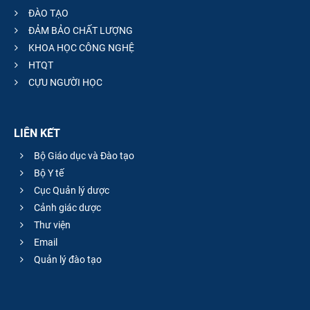
ĐÀO TẠO
ĐẢM BẢO CHẤT LƯỢNG
KHOA HỌC CÔNG NGHỆ
HTQT
CỰU NGƯỜI HỌC
LIÊN KẾT
Bộ Giáo dục và Đào tạo
Bộ Y tế
Cục Quản lý dược
Cảnh giác dược
Thư viện
Email
Quản lý đào tạo