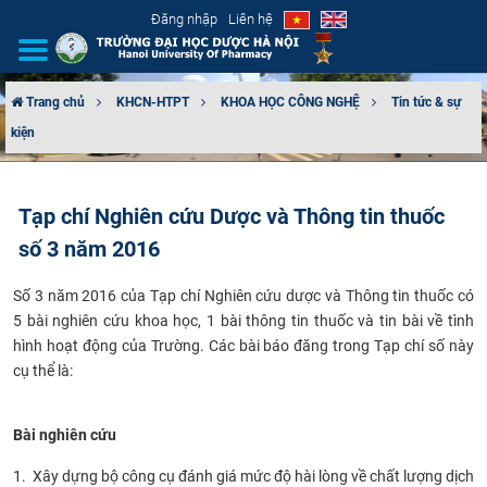
Đăng nhập
Liên hệ
Trang chủ
KHCN-HTPT
KHOA HỌC CÔNG NGHỆ
Tin tức & sự
kiện
GIỚI THIỆU
CƠ CẤU TỔ CHỨC
Tạp chí Nghiên cứu Dược và Thông tin thuốc
số 3 năm 2016
TUYỂN SINH
Số 3 năm 2016 của Tạp chí Nghiên cứu dược và Thông tin thuốc có
ĐÀO TẠO
5 bài nghiên cứu khoa học, 1 bài thông tin thuốc và tin bài về tình
hình hoạt động của Trường. Các bài báo đăng trong Tạp chí số này
ĐẢM BẢO CHẤT LƯỢNG
cụ thể là:​
KHOA HỌC CÔNG NGHỆ
Bài nghiên cứu​
HTQT
1. Xây dựng bộ công cụ đánh giá mức độ hài lòng về chất lượng dịch