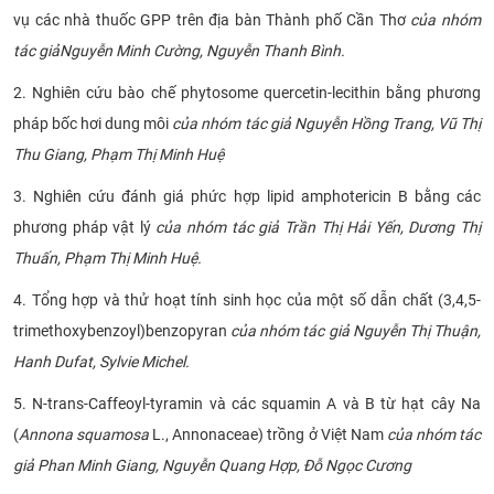
vụ các nhà thuốc GPP trên địa bàn Thành phố Cần Thơ
của nhóm
CỰU NGƯỜI HỌC
tác giả
Nguyễn Minh Cường, Nguyễn Thanh Bình.
2. Nghiên cứu bào chế phytosome quercetin-lecithin bằng phương
pháp bốc hơi dung môi
của nhóm tác giả Nguyễn Hồng Trang, Vũ Thị
Thu Giang, Phạm Thị Minh Huệ
3. Nghiên cứu đánh giá phức hợp lipid amphotericin B bằng các
phương pháp vật lý
của nhóm tác giả Trần Thị Hải Yến, Dương Thị
Thuấn, Phạm Thị Minh Huệ.
4. Tổng hợp và thử hoạt tính sinh học của một số dẫn chất (3,4,5-
trimethoxybenzoyl)benzopyran
của nhóm tác giả Nguyễn Thị Thuận,
Hanh Dufat, Sylvie Michel.
5. N-trans-Caffeoyl-tyramin và các squamin A và B từ hạt cây Na
(
Annona squamosa
L., Annonaceae) trồng ở Việt Nam
của nhóm tác
giả Phan Minh Giang, Nguyễn Quang Hợp, Đỗ Ngọc Cương