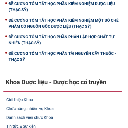
ĐỀ CƯƠNG TÓM TẮT HỌC PHẦN KIỂM NGHIỆM DƯỢC LIỆU
(THẠC SỸ)
ĐỀ CƯƠNG TÓM TẮT HỌC PHẦN KIỂM NGHIỆM MỘT SỐ CHẾ
PHẨM CÓ NGUỒN GỐC DƯỢC LIỆU (THẠC SỸ)
ĐỀ CƯƠNG TÓM TẮT HỌC PHẦN PHÂN LẬP HỢP CHẤT TỰ
NHIÊN (THẠC SỸ)
ĐỀ CƯƠNG TÓM TẮT HỌC PHẦN TÀI NGUYÊN CÂY THUỐC -
THẠC SỸ
Khoa Dược liệu - Dược học cổ truyền
Giới thiệu Khoa
Chức năng, nhiệm vụ Khoa
Danh sách viên chức Khoa
Tin tức & Sự kiện