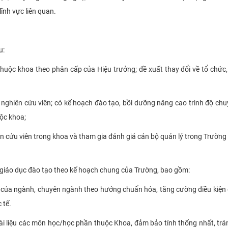
lĩnh vực liên quan.
u:
thuộc khoa theo phân cấp của Hiệu trưởng; đề xuất thay đổi về tổ chức
, nghiên cứu viên; có kế hoạch đào tạo, bồi dưỡng nâng cao trình độ ch
uộc khoa;
iên cứu viên trong khoa và tham gia đánh giá cán bộ quản lý trong Trường
 giáo dục đào tạo theo kế hoạch chung của Trường, bao gồm:
tạo của ngành, chuyên ngành theo hướng chuẩn hóa, tăng cường điều kiệ
 tế.
, tài liệu các môn học/học phần thuộc Khoa, đảm bảo tính thống nhất, tr