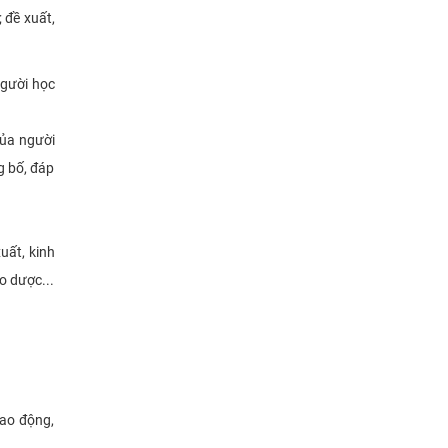
 đề xuất,
người học
của người
g bố, đáp
uất, kinh
o dược...
lao động,