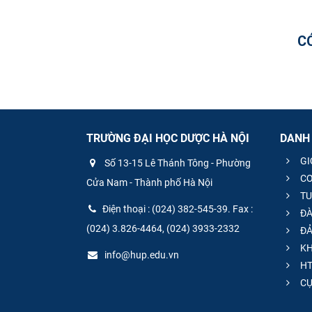
C
TRƯỜNG ĐẠI HỌC DƯỢC HÀ NỘI
DANH
GI
Số 13-15 Lê Thánh Tông - Phường
CƠ
Cửa Nam - Thành phố Hà Nội
TU
Điện thoại : (024) 382-545-39. Fax :
ĐÀ
(024) 3.826-4464, (024) 3933-2332
ĐẢ
KH
info@hup.edu.vn
HT
CƯ