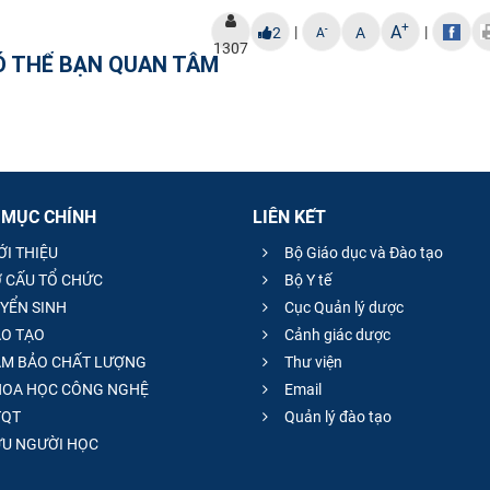
+
A
|
|
-
2
A
A
1307
Ó THỂ BẠN QUAN TÂM
 MỤC CHÍNH
LIÊN KẾT
ỚI THIỆU
Bộ Giáo dục và Đào tạo
 CẤU TỔ CHỨC
Bộ Y tế
YỂN SINH
Cục Quản lý dược
O TẠO
Cảnh giác dược
M BẢO CHẤT LƯỢNG
Thư viện
OA HỌC CÔNG NGHỆ
Email
QT
Quản lý đào tạo
̣U NGƯỜI HỌC