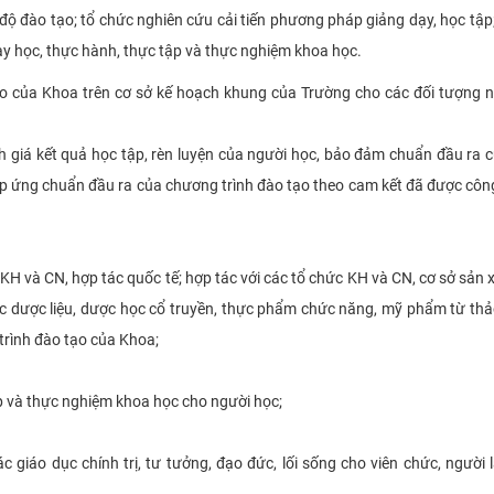
độ đào tạo; tổ chức nghiên cứu cải tiến phương pháp giảng dạy, học tập;
dạy học, thực hành, thực tập và thực nghiệm khoa học.
tạo của Khoa trên cơ sở kế hoạch khung của Trường cho các đối tượng 
h giá kết quả học tập, rèn luyện của người học, bảo đảm chuẩn đầu ra 
áp ứng chuẩn đầu ra của chương trình đào tạo theo cam kết đã được côn
KH và CN, hợp tác quốc tế; hợp tác với các tổ chức KH và CN, cơ sở sản x
ực dược liệu, dược học cổ truyền, thực phẩm chức năng, mỹ phẩm từ thả
trình đào tạo của Khoa;
ệp và thực nghiệm khoa học cho người học;
 giáo dục chính trị, tư tưởng, đạo đức, lối sống cho viên chức, người 