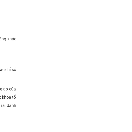
động khác
ác chỉ số
 giao của
c khoa tổ
 ra, đánh