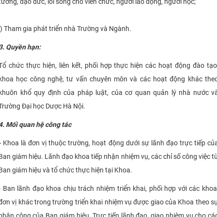
tưởng, đạo đức, lối sống cho viên chức, người lao động, người học;
i) Tham gia phát triển nhà Trường và Ngành.
3. Quyền hạn:
Tổ chức thực hiện, liên kết, phối hợp thực hiện các hoạt động đào tạo
khoa học công nghệ, tư vấn chuyên môn và các hoạt động khác the
khuôn khổ quy định của pháp luật, của cơ quan quản lý nhà nước v
Trường Đại học Dược Hà Nội.
4. Mối quan hệ công tác
-
Khoa là đơn vị thuộc trường, hoạt động dưới sự lãnh đạo trực tiếp củ
Ban giám hiệu. Lãnh đạo khoa tiếp nhận nhiệm vụ, các chỉ số công việc t
Ban giám hiệu và tổ chức thực hiện tại Khoa.
- Ban lãnh đạo khoa chịu trách nhiệm triển khai, phối hợp với các khoa
đơn vị khác trong trường triển khai nhiệm vụ được giao của Khoa theo s
phân công của Ban giám hiệu. Trực tiếp lãnh đạo, giao nhiệm vụ cho cá