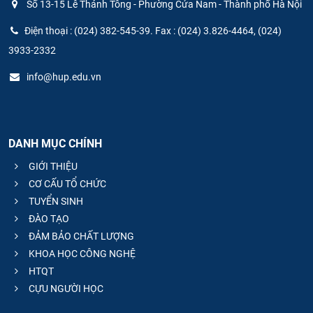
Số 13-15 Lê Thánh Tông - Phường Cửa Nam - Thành phố Hà Nội
Điện thoại : (024) 382-545-39. Fax : (024) 3.826-4464, (024)
3933-2332
info@hup.edu.vn
DANH MỤC CHÍNH
GIỚI THIỆU
CƠ CẤU TỔ CHỨC
TUYỂN SINH
ĐÀO TẠO
ĐẢM BẢO CHẤT LƯỢNG
KHOA HỌC CÔNG NGHỆ
HTQT
CỰU NGƯỜI HỌC