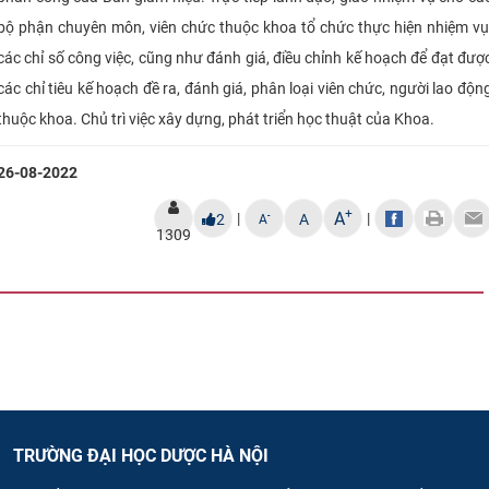
bộ phận chuyên môn, viên chức thuộc khoa tổ chức thực hiện nhiệm vụ
các chỉ số công việc, cũng như đánh giá, điều chỉnh kế hoạch để đạt đượ
các chỉ tiêu kế hoạch đề ra, đánh giá, phân loại viên chức, người lao độn
thuộc khoa. Chủ trì việc xây dựng, phát triển học thuật của Khoa.
26-08-2022
+
A
|
|
-
2
A
A
1309
TRƯỜNG ĐẠI HỌC DƯỢC HÀ NỘI