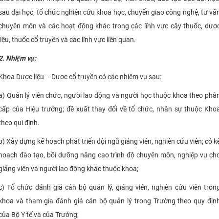
CỰU NGƯỜI HỌC
sau đại học; tổ chức nghiên cứu khoa học, chuyển giao công nghệ, tư vấ
chuyên môn và các hoạt động khác trong các lĩnh vực cây thuốc, dượ
liệu, thuốc cổ truyền và các lĩnh vực liên quan.
2. Nhiệm vụ
:
Khoa Dược liệu – Dược cổ truyền có các nhiệm vụ sau:
a) Quản lý viên chức, người lao động và người học thuộc khoa theo phâ
cấp của Hiệu trưởng; đề xuất thay đổi về tổ chức, nhân sự thuộc Kho
theo qui định.
b) Xây dựng kế hoạch phát triển đội ngũ giảng viên, nghiên cứu viên; có k
hoạch đào tạo, bồi dưỡng nâng cao trình độ chuyên môn, nghiệp vụ ch
giảng viên và người lao động khác thuộc khoa;
c) Tổ chức đánh giá cán bộ quản lý, giảng viên, nghiên cứu viên tron
khoa và tham gia đánh giá cán bộ quản lý trong Trường theo quy địn
của Bộ Y tế và của Trường;