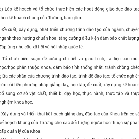
d) Lập kế hoạch và tổ chức thực hiện các hoạt động giáo dục đào tạ
theo kế hoạch chung của Trường, bao gồm:
- Đề xuất, xây dựng, phát triển chương trình đào tạo của ngành, chuyê
ngành theo hướng chuẩn hóa, tăng cường điều kiện đảm bảo chất lượng
đáp ứng nhu cầu xã hội và hội nhập quốc tế.
- Tổ chức biên soạn đề cương chi tiết và giáo trình, tài liệu các mô
học/học phần thuộc Khoa, đảm bảo tính thống nhất, tránh chồng ché
giữa các phần của chương trình đào tạo, trình độ đào tạo; tổ chức nghiê
cứu cải tiến phương pháp giảng dạy, học tập; đề xuất, xây dựng kế hoạc
bổ sung cơ sở vật chất, thiết bị dạy học, thực hành, thực tập và thự
nghiệm khoa học.
- Xây dựng và triển khai kế hoạch giảng dạy, đào tạo của Khoa trên cơ s
kế hoạch khung của Trường cho các đối tượng người học thuộc sự phâ
cấp quản lý của Khoa.