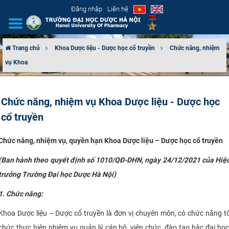
Đăng nhập
Liên hệ
Trang chủ
Khoa Dược liệu - Dược học cổ truyền
Chức năng, nhiệm
vụ Khoa
GIỚI THIỆU
CƠ CẤU TỔ CHỨC
Chức năng, nhiệm vụ Khoa Dược liệu - Dược học
cổ truyền
TUYỂN SINH
Chức năng, nhiệm vụ, quyền hạn Khoa Dược liệu – Dược học cổ truyền
ĐÀO TẠO
(Ban hành theo quyết định số 1010/QĐ-DHN, ngày 24/12/2021 của Hiệ
ĐẢM BẢO CHẤT LƯỢNG
trưởng Trường Đại học Dược Hà Nội)
KHOA HỌC CÔNG NGHỆ
1. Chức năng
:
Khoa Dược liệu – Dược cổ truyền là đơn vị chuyên môn, có chức năng t
HTQT
chức thực hiện nhiệm vụ quản lý cán bộ, viên chức, đào tạo bậc đại học