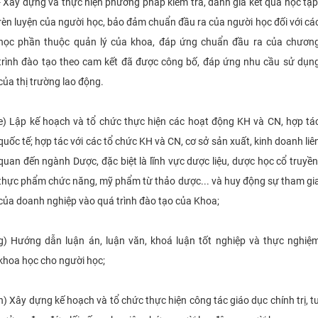
- Xây dựng và thực hiện phương pháp kiểm tra, đánh giá kết quả học tập
rèn luyện của người học, bảo đảm chuẩn đầu ra của người học đối với cá
học phần thuộc quản lý của khoa, đáp ứng chuẩn đầu ra của chươn
trình đào tạo theo cam kết đã được công bố, đáp ứng nhu cầu sử dụn
của thị trường lao động.
e) Lập kế hoạch và tổ chức thực hiện các hoạt động KH và CN, hợp tá
quốc tế; hợp tác với các tổ chức KH và CN, cơ sở sản xuất, kinh doanh liê
quan đến ngành Dược, đặc biệt là lĩnh vực dược liệu, dược học cổ truyền
thực phẩm chức năng, mỹ phẩm từ thảo dược... và huy động sự tham gi
của doanh nghiệp vào quá trình đào tạo của Khoa;
g) Hướng dẫn luận án, luận văn, khoá luận tốt nghiệp và thực nghiệ
khoa học cho người học;
h) Xây dựng kế hoạch và tổ chức thực hiện công tác giáo dục chính trị, t