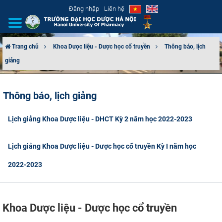
Đăng nhập
Liên hệ
Trang chủ
Khoa Dược liệu - Dược học cổ truyền
Thông báo, lịch
giảng
GIỚI THIỆU
CƠ CẤU TỔ CHỨC
Thông báo, lịch giảng
TUYỂN SINH
Lịch giảng Khoa Dược liệu - DHCT Kỳ 2 năm học 2022-2023
ĐÀO TẠO
Lịch giảng Khoa Dược liệu - Dược học cổ truyền Kỳ I năm học
ĐẢM BẢO CHẤT LƯỢNG
2022-2023
KHOA HỌC CÔNG NGHỆ
Khoa Dược liệu - Dược học cổ truyền
HTQT