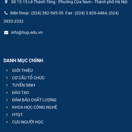
Số 13-15 Lê Thánh Tông - Phường Cửa Nam - Thành phố Hà Nội
Điện thoại : (024) 382-545-39. Fax : (024) 3.826-4464, (024)
3933-2332
info@hup.edu.vn
DANH MỤC CHÍNH
GIỚI THIỆU
CƠ CẤU TỔ CHỨC
TUYỂN SINH
ĐÀO TẠO
ĐẢM BẢO CHẤT LƯỢNG
KHOA HỌC CÔNG NGHỆ
HTQT
CỰU NGƯỜI HỌC