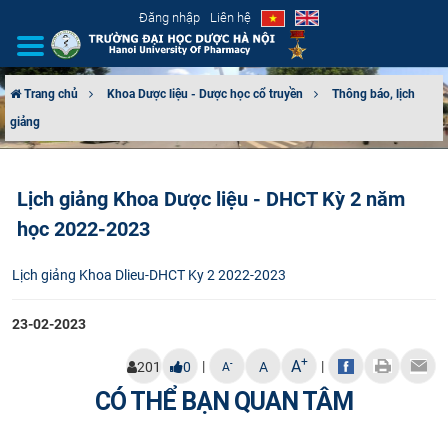
Đăng nhập
Liên hệ
Trang chủ
Khoa Dược liệu - Dược học cổ truyền
Thông báo, lịch
giảng
GIỚI THIỆU
CƠ CẤU TỔ CHỨC
Lịch giảng Khoa Dược liệu - DHCT Kỳ 2 năm
học 2022-2023
TUYỂN SINH
Lịch giảng Khoa Dlieu-DHCT Ky 2 2022-2023
ĐÀO TẠO
23-02-2023
ĐẢM BẢO CHẤT LƯỢNG
+
A
|
|
-
201
0
A
A
KHOA HỌC CÔNG NGHỆ
CÓ THỂ BẠN QUAN TÂM
HTQT