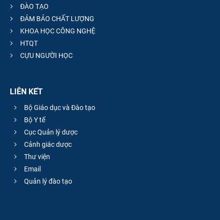
ĐÀO TẠO
ĐẢM BẢO CHẤT LƯỢNG
KHOA HỌC CÔNG NGHỆ
HTQT
CỰU NGƯỜI HỌC
LIÊN KẾT
Bộ Giáo dục và Đào tạo
Bộ Y tế
Cục Quản lý dược
Cảnh giác dược
Thư viện
Email
Quản lý đào tạo