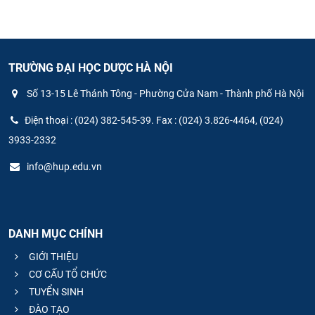
TRƯỜNG ĐẠI HỌC DƯỢC HÀ NỘI
Số 13-15 Lê Thánh Tông - Phường Cửa Nam - Thành phố Hà Nội
Điện thoại : (024) 382-545-39. Fax : (024) 3.826-4464, (024)
3933-2332
info@hup.edu.vn
DANH MỤC CHÍNH
GIỚI THIỆU
CƠ CẤU TỔ CHỨC
TUYỂN SINH
ĐÀO TẠO