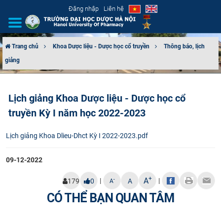
Đăng nhập
Liên hệ
Trang chủ
Khoa Dược liệu - Dược học cổ truyền
Thông báo, lịch
giảng
GIỚI THIỆU
CƠ CẤU TỔ CHỨC
Lịch giảng Khoa Dược liệu - Dược học cổ
truyền Kỳ I năm học 2022-2023
TUYỂN SINH
Lịch giảng Khoa Dlieu-Dhct Kỳ I 2022-2023.pdf
ĐÀO TẠO
09-12-2022
ĐẢM BẢO CHẤT LƯỢNG
+
A
|
|
-
179
0
A
A
KHOA HỌC CÔNG NGHỆ
CÓ THỂ BẠN QUAN TÂM
HTQT