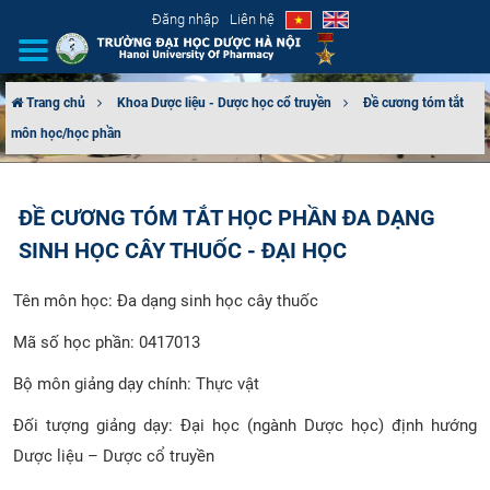
Đăng nhập
Liên hệ
Trang chủ
Khoa Dược liệu - Dược học cổ truyền
Đề cương tóm tắt
môn học/học phần
GIỚI THIỆU
CƠ CẤU TỔ CHỨC
ĐỀ CƯƠNG TÓM TẮT HỌC PHẦN ĐA DẠNG
SINH HỌC CÂY THUỐC - ĐẠI HỌC
TUYỂN SINH
Tên môn học: Đa dạng sinh học cây thuốc
ĐÀO TẠO
Mã số học phần: 0417013
ĐẢM BẢO CHẤT LƯỢNG
Bộ môn giảng dạy chính: Thực vật
KHOA HỌC CÔNG NGHỆ
Đối tượng giảng dạy: Đại học (ngành Dược học) định hướng
Dược liệu – Dược cổ truyền
HTQT