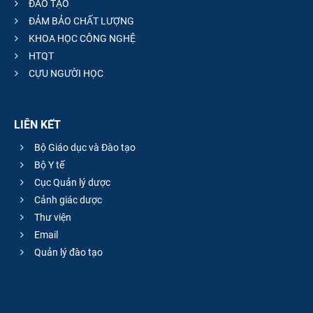
ĐÀO TẠO
ĐẢM BẢO CHẤT LƯỢNG
KHOA HỌC CÔNG NGHỆ
HTQT
CỰU NGƯỜI HỌC
LIÊN KẾT
Bộ Giáo dục và Đào tạo
Bộ Y tế
Cục Quản lý dược
Cảnh giác dược
Thư viện
Email
Quản lý đào tạo