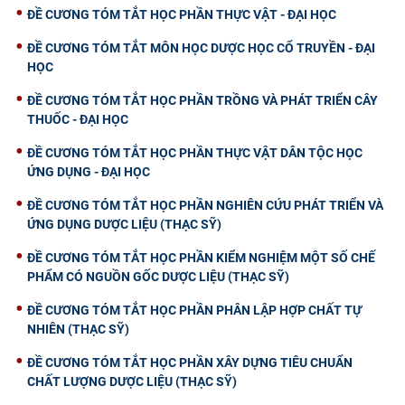
ĐỀ CƯƠNG TÓM TẮT HỌC PHẦN THỰC VẬT - ĐẠI HỌC
ĐỀ CƯƠNG TÓM TẮT MÔN HỌC DƯỢC HỌC CỔ TRUYỀN - ĐẠI
HỌC
ĐỀ CƯƠNG TÓM TẮT HỌC PHẦN TRỒNG VÀ PHÁT TRIỂN CÂY
THUỐC - ĐẠI HỌC
ĐỀ CƯƠNG TÓM TẮT HỌC PHẦN THỰC VẬT DÂN TỘC HỌC
ỨNG DỤNG - ĐẠI HỌC
ĐỀ CƯƠNG TÓM TẮT HỌC PHẦN NGHIÊN CỨU PHÁT TRIỂN VÀ
ỨNG DỤNG DƯỢC LIỆU (THẠC SỸ)
ĐỀ CƯƠNG TÓM TẮT HỌC PHẦN KIỂM NGHIỆM MỘT SỐ CHẾ
PHẨM CÓ NGUỒN GỐC DƯỢC LIỆU (THẠC SỸ)
ĐỀ CƯƠNG TÓM TẮT HỌC PHẦN PHÂN LẬP HỢP CHẤT TỰ
NHIÊN (THẠC SỸ)
ĐỀ CƯƠNG TÓM TẮT HỌC PHẦN XÂY DỰNG TIÊU CHUẨN
CHẤT LƯỢNG DƯỢC LIỆU (THẠC SỸ)