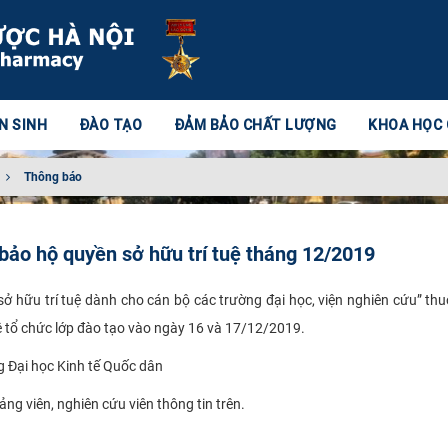
N SINH
ĐÀO TẠO
ĐẢM BẢO CHẤT LƯỢNG
KHOA HỌC
Thông báo
bảo hộ quyền sở hữu trí tuệ tháng 12/2019
ở hữu trí tuệ dành cho cán bộ các trường đại học, viện nghiên cứu” th
uệ tổ chức lớp đào tạo vào ngày 16 và 17/12/2019.
g Đại học Kinh tế Quốc dân
ng viên, nghiên cứu viên thông tin trên.