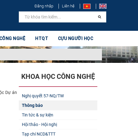
Đăng nhập
Liên hệ
 CÔNG NGHỆ
HTQT
CỰU NGƯỜI HỌC
KHOA HỌC CÔNG NGHỆ
uộc Dự án
Nghị quyết 57-NQ/TW
Thông báo
Tin tức & sự kiện
Hội thảo - Hội nghị
Tạp chí NCD&TTT