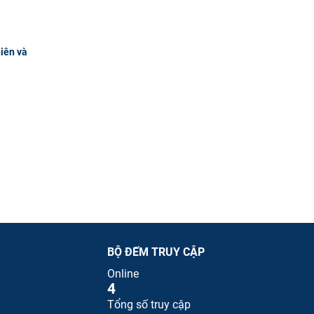
hiên và
BỘ ĐẾM TRUY CẬP
Online
4
Tổng số truy cập