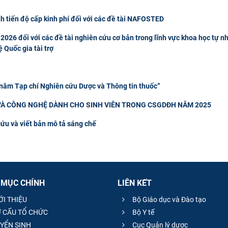
h tiến độ cấp kinh phí đối với các đề tài NAFOSTED
2026 đối với các đề tài nghiên cứu cơ bản trong lĩnh vực khoa học tự n
 Quốc gia tài trợ
 năm Tạp chí Nghiên cứu Dược và Thông tin thuốc”
À CÔNG NGHỆ DÀNH CHO SINH VIÊN TRONG CSGDĐH NĂM 2025
cứu và viết bản mô tả sáng chế
 MỤC CHÍNH
LIÊN KẾT
ỚI THIỆU
Bộ Giáo dục và Đào tạo
 CẤU TỔ CHỨC
Bộ Y tế
YỂN SINH
Cục Quản lý dược